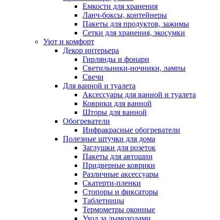
Емкости для хранения
Ланч-боксы, контейнеры
Пакеты для продуктов, зажимы
Сетки для хранения, экосумки
Уют и комфорт
Декор интерьера
Гирлянды и фонари
Светильники-ночники, лампы
Свечи
Для ванной и туалета
Аксессуары для ванной и туалета
Коврики для ванной
Шторы для ванной
Обогреватели
Инфракрасные обогреватели
Полезные штучки для дома
Заглушки для розеток
Пакеты для автошин
Придверные коврики
Различные аксессуары
Скатерти-пленки
Стопоры и фиксаторы
Таблетницы
Термометры оконные
Уход за дымоходами