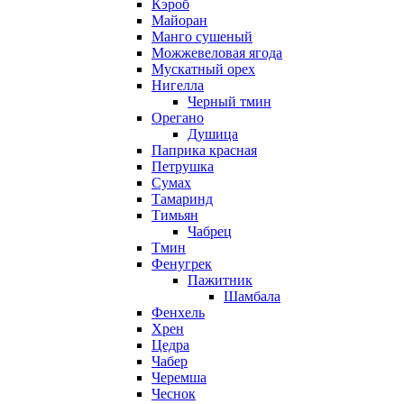
Кэроб
Майоран
Манго сушеный
Можжевеловая ягода
Мускатный орех
Нигелла
Черный тмин
Орегано
Душица
Паприка красная
Петрушка
Сумах
Тамаринд
Тимьян
Чабрец
Тмин
Фенугрек
Пажитник
Шамбала
Фенхель
Хрен
Цедра
Чабер
Черемша
Чеснок