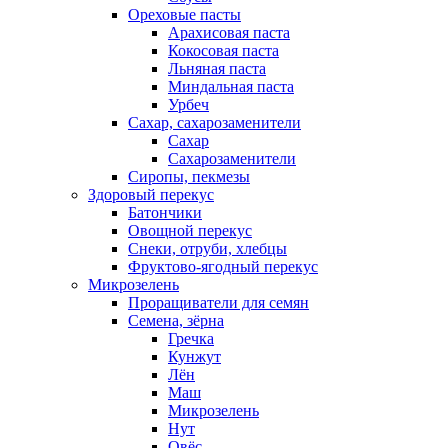
Ореховые пасты
Арахисовая паста
Кокосовая паста
Льняная паста
Миндальная паста
Урбеч
Сахар, сахарозаменители
Сахар
Сахарозаменители
Сиропы, пекмезы
Здоровый перекус
Батончики
Овощной перекус
Снеки, отруби, хлебцы
Фруктово-ягодный перекус
Микрозелень
Проращиватели для семян
Семена, зёрна
Гречка
Кунжут
Лён
Маш
Микрозелень
Нут
Овёс