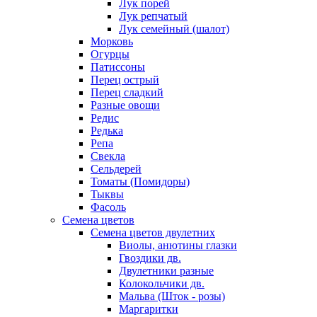
Лук порей
Лук репчатый
Лук семейный (шалот)
Морковь
Огурцы
Патиссоны
Перец острый
Перец сладкий
Разные овощи
Редис
Редька
Репа
Свекла
Сельдерей
Томаты (Помидоры)
Тыквы
Фасоль
Семена цветов
Семена цветов двулетних
Виолы, анютины глазки
Гвоздики дв.
Двулетники разные
Колокольчики дв.
Мальва (Шток - розы)
Маргаритки