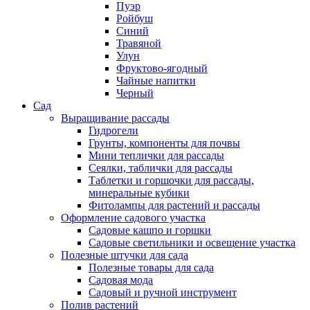
Пуэр
Ройбуш
Синий
Травяной
Улун
Фруктово-ягодный
Чайные напитки
Черный
Сад
Выращивание рассады
Гидрогели
Грунты, компоненты для почвы
Мини теплички для рассады
Сеялки, таблички для рассады
Таблетки и горшочки для рассады,
минеральные кубики
Фитолампы для растений и рассады
Оформление садового участка
Садовые кашпо и горшки
Садовые светильники и освещение участка
Полезные штучки для сада
Полезные товары для сада
Садовая мода
Садовый и ручной инструмент
Полив растений