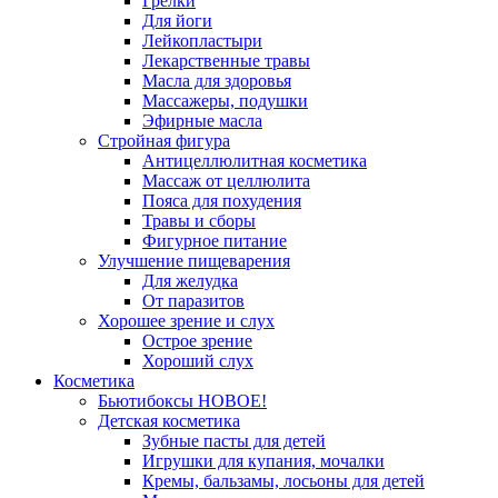
Грелки
Для йоги
Лейкопластыри
Лекарственные травы
Масла для здоровья
Массажеры, подушки
Эфирные масла
Стройная фигура
Антицеллюлитная косметика
Массаж от целлюлита
Пояса для похудения
Травы и сборы
Фигурное питание
Улучшение пищеварения
Для желудка
От паразитов
Хорошее зрение и слух
Острое зрение
Хороший слух
Косметика
Бьютибоксы НОВОЕ!
Детская косметика
Зубные пасты для детей
Игрушки для купания, мочалки
Кремы, бальзамы, лосьоны для детей