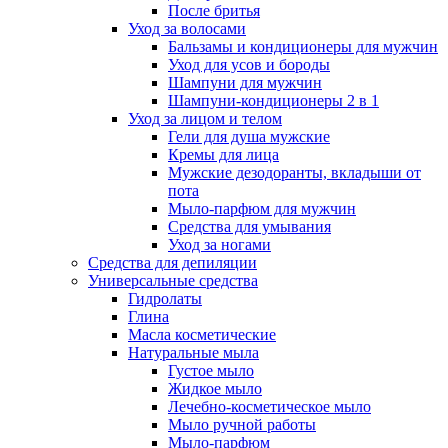
После бритья
Уход за волосами
Бальзамы и кондиционеры для мужчин
Уход для усов и бороды
Шампуни для мужчин
Шампуни-кондиционеры 2 в 1
Уход за лицом и телом
Гели для душа мужские
Кремы для лица
Мужские дезодоранты, вкладыши от
пота
Мыло-парфюм для мужчин
Средства для умывания
Уход за ногами
Средства для депиляции
Универсальные средства
Гидролаты
Глина
Масла косметические
Натуральные мыла
Густое мыло
Жидкое мыло
Лечебно-косметическое мыло
Мыло ручной работы
Мыло-парфюм