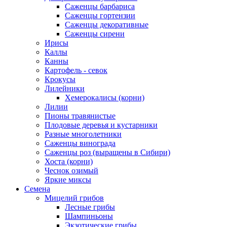
Саженцы барбариса
Саженцы гортензии
Саженцы декоративные
Саженцы сирени
Ирисы
Каллы
Канны
Картофель - севок
Крокусы
Лилейники
Хемерокалисы (корни)
Лилии
Пионы травянистые
Плодовые деревья и кустарники
Разные многолетники
Саженцы винограда
Саженцы роз (выращены в Сибири)
Хоста (корни)
Чеснок озимый
Яркие миксы
Семена
Мицелий грибов
Лесные грибы
Шампиньоны
Экзотические грибы