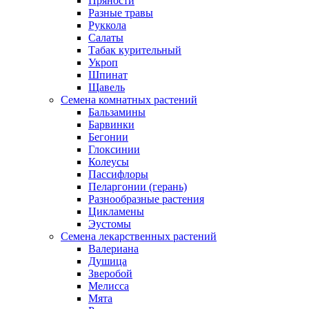
Пряности
Разные травы
Руккола
Салаты
Табак курительный
Укроп
Шпинат
Щавель
Семена комнатных растений
Бальзамины
Барвинки
Бегонии
Глоксинии
Колеусы
Пассифлоры
Пеларгонии (герань)
Разнообразные растения
Цикламены
Эустомы
Семена лекарственных растений
Валериана
Душица
Зверобой
Мелисса
Мята