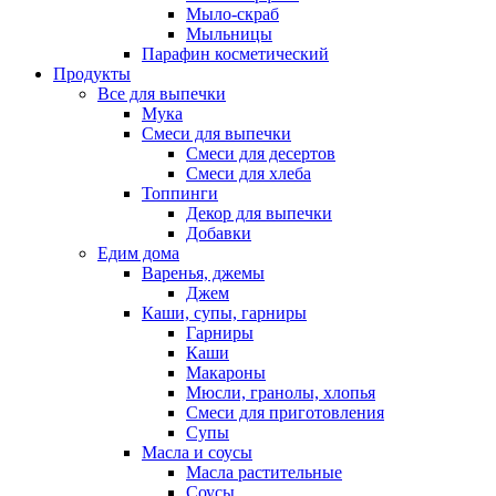
Мыло-скраб
Мыльницы
Парафин косметический
Продукты
Все для выпечки
Мука
Смеси для выпечки
Смеси для десертов
Смеси для хлеба
Топпинги
Декор для выпечки
Добавки
Едим дома
Варенья, джемы
Джем
Каши, супы, гарниры
Гарниры
Каши
Макароны
Мюсли, гранолы, хлопья
Смеси для приготовления
Супы
Масла и соусы
Масла растительные
Соусы