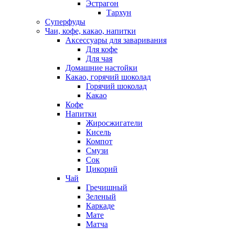
Эстрагон
Тархун
Суперфуды
Чаи, кофе, какао, напитки
Аксессуары для заваривания
Для кофе
Для чая
Домашние настойки
Какао, горячий шоколад
Горячий шоколад
Какао
Кофе
Напитки
Жиросжигатели
Кисель
Компот
Смузи
Сок
Цикорий
Чай
Гречишный
Зеленый
Каркаде
Мате
Матча