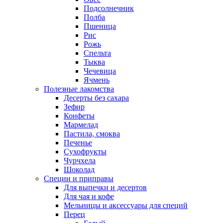
Подсолнечник
Полба
Пшеница
Рис
Рожь
Спельта
Тыква
Чечевица
Ячмень
Полезные лакомства
Десерты без сахара
Зефир
Конфеты
Мармелад
Пастила, смоква
Печенье
Сухофрукты
Чурчхела
Шоколад
Специи и приправы
Для выпечки и десертов
Для чая и кофе
Мельницы и аксессуары для специй
Перец