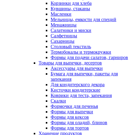
Корзинки для хлеба
Кувшины, стаканы
Масленки
Мельницы, емкости для специй
Менажницы
Салатники и миски
Салфетницы
Сахарницы
Столовый текстиль
Термобокалы и термокружки
Формы для подачи салатов, гарниров
Товары для выпечки, десертов
Аксессуары для выпечки
Бумага для выпечки, пакеты для
запекания
Для кондитерского декора
Кисточки кондитерские
Коврики для теста, запекания
Скалки
Формочки для печенья
Формы для выпечки
Формы для кексов
Формы для оладий, блинов
Формы для тортов
Хранение продуктов