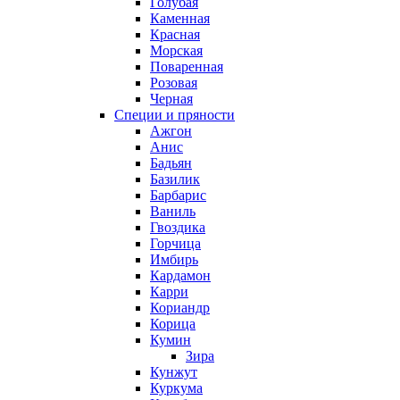
Голубая
Каменная
Красная
Морская
Поваренная
Розовая
Черная
Специи и пряности
Ажгон
Анис
Бадьян
Базилик
Барбарис
Ваниль
Гвоздика
Горчица
Имбирь
Кардамон
Карри
Кориандр
Корица
Кумин
Зира
Кунжут
Куркума