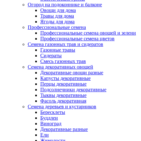
Огород на подоконнике и балконе
Овощи для дома
Травы для дома
Ягоды для дома
Профессиональные семена
Профессиональные семена овощей и зелени
Профессиональные семена цветов
Семена газонных трав и сидератов
Газонные травы
Сидераты
Смесь газонных трав
Семена декоративных овощей
Декоративные овощи разные
Капусты декоративные
Перцы декоративные
Подсолнечники декоративные
Тыквы декоративные
Фасоль декоративная
Семена деревьев и кустарников
Бересклеты
Буддлеи
Виноград
Декоративные разные
Ели
Жимолости