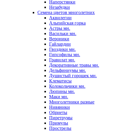
Наперстянки
Незабудки
Семена цветов многолетних
Аквилегии
Альпийская горка
Астры мн.
Васильки мн.
Вероники
Гайлардии
Гвоздики мн.
Гипсофилы мн.
Гравилат мн.
Декоративные травы мн.
Дельфиниумы мн.
Душистый горошек мн.
Клематисы
Колокольчики мн.
Люпины мн.
Маки мн.
Многолетники разные
Нивяники
Обриеты
Пиретрумы
Примулы
Прострелы