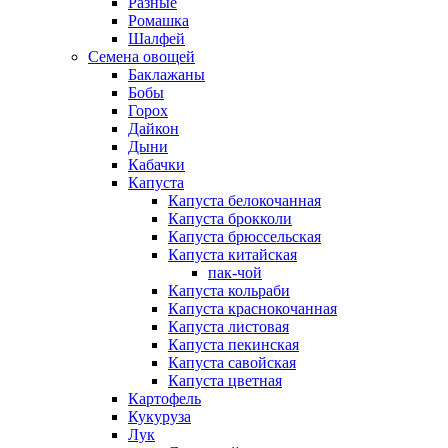
Разные
Ромашка
Шалфей
Семена овощей
Баклажаны
Бобы
Горох
Дайкон
Дыни
Кабачки
Капуста
Капуста белокочанная
Капуста брокколи
Капуста брюссельская
Капуста китайская
пак-чой
Капуста кольраби
Капуста краснокочанная
Капуста листовая
Капуста пекинская
Капуста савойская
Капуста цветная
Картофель
Кукуруза
Лук