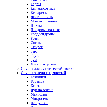
Кедры
Кипарисовики
Кипарисы
Лиственницы
Можжевельники
Пихты
Плодовые разные
Рододендроны
Розы
Сосны
Спиреи
Тис
Тсуга
Туи
Хвойные разные
Семена для экзотической грядки
Семена зелени и пряностей
Базилики
Горчица
Кинза
Лук на зелень
Мангольд
Микрозелень
Петрушки