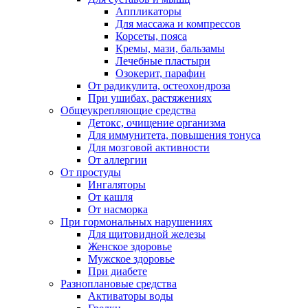
Аппликаторы
Для массажа и компрессов
Корсеты, пояса
Кремы, мази, бальзамы
Лечебные пластыри
Озокерит, парафин
От радикулита, остеохондроза
При ушибах, растяжениях
Общеукрепляющие средства
Детокс, очищение организма
Для иммунитета, повышения тонуса
Для мозговой активности
От аллергии
От простуды
Ингаляторы
От кашля
От насморка
При гормональных нарушениях
Для щитовидной железы
Женское здоровье
Мужское здоровье
При диабете
Разноплановые средства
Активаторы воды