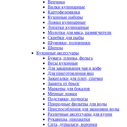
Венчики
Вилки кулинарные
Картофелемялки
Кухонные наборы
Ложки кулинарные
Лопатки кулинарные
Молотки для мяса, размягчители
Скребки для рыбы
Шумовки, половники
Щипцы
Кухонные аксессуары
Бумага, пленка, фольга
Весы кухонные
Для заваривания чая и кофе
Для приготовления яиц
Зажигалки для плит, спички
Защита от брызг
Маркеры для бокалов
Мерные ложки
Подставки, подносы
Природные фильтры для воды
Приспособления для экономии воды
Различные аксессуары для кухни
Рукавицы, прихватки
Сита, дуршлаги, воронки