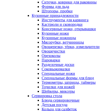
Ситечки, коврики для раковины
Формы для льда
Штопоры, пробки
Кухонные принадлежности
Инструменты для карвинга
Кастрюли и сковородки
Консервные ножи, открывашки
Кухонные ножи
Кухонные ножницы
Мясорубки, ветчинницы
Овощерезки, тёрки, измельчители
Овощечистки
Орехоколы
Пароварки
Разделочные доски
Соковыжималки
Специальные ножи
Специальные формы для блюд
Термометры, шприцы, таймеры
Точилки для ножей
Шейкеры, миксеры
Сервировка стола
Блюда сервировочные
Детская посуда
Кольца для салфеток