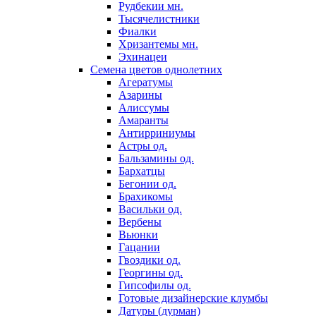
Рудбекии мн.
Тысячелистники
Фиалки
Хризантемы мн.
Эхинацеи
Семена цветов однолетних
Агератумы
Азарины
Алиссумы
Амаранты
Антирриниумы
Астры од.
Бальзамины од.
Бархатцы
Бегонии од.
Брахикомы
Васильки од.
Вербены
Вьюнки
Гацании
Гвоздики од.
Георгины од.
Гипсофилы од.
Готовые дизайнерские клумбы
Датуры (дурман)