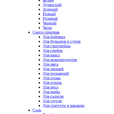
Белый
Душистый
Зеленый
Разный
Розовый
Черный
Чили
Смеси приправ
Для бобовых
Для бульонов и супов
Для глинтвейна
Для грибов
Для кваса
Для морепродуктов
Для мяса
Для овощей
Для пельменей
Для плова
Для птицы
Для риса
Для рыбы
Для салатов
Для соусов
Для спагетти и макарон
Соль