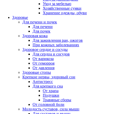
Уход за мебелью
Хозяйственные сумки
Хранение одежды, обуви
Здоровье
Для печени и почек
Для печени
Для почек
Здоровая кожа
Для заживления ран, ожогов
При кожных заболеваниях
Здоровое сердце и сосуды
Для сердца и сосудов
От варикоза
От геморроя
От давления
Здоровые стопы
Крепкие нервы, здоровый сон
Антистресс
Для крепкого сна
От храпа
Подушки
Травяные сборы
От головной боли
Молодость суставов, сила мышц
Для суставов и мышц