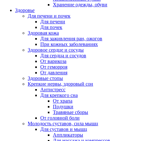
Хранение одежды, обуви
Здоровье
Для печени и почек
Для печени
Для почек
Здоровая кожа
Для заживления ран, ожогов
При кожных заболеваниях
Здоровое сердце и сосуды
Для сердца и сосудов
От варикоза
От геморроя
От давления
Здоровые стопы
Крепкие нервы, здоровый сон
Антистресс
Для крепкого сна
От храпа
Подушки
Травяные сборы
От головной боли
Молодость суставов, сила мышц
Для суставов и мышц
Аппликаторы
Для массажа и компрессов