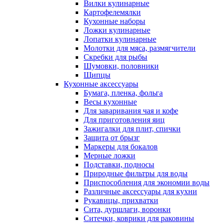
Вилки кулинарные
Картофелемялки
Кухонные наборы
Ложки кулинарные
Лопатки кулинарные
Молотки для мяса, размягчители
Скребки для рыбы
Шумовки, половники
Щипцы
Кухонные аксессуары
Бумага, пленка, фольга
Весы кухонные
Для заваривания чая и кофе
Для приготовления яиц
Зажигалки для плит, спички
Защита от брызг
Маркеры для бокалов
Мерные ложки
Подставки, подносы
Природные фильтры для воды
Приспособления для экономии воды
Различные аксессуары для кухни
Рукавицы, прихватки
Сита, дуршлаги, воронки
Ситечки, коврики для раковины