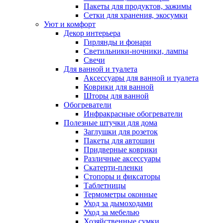
Пакеты для продуктов, зажимы
Сетки для хранения, экосумки
Уют и комфорт
Декор интерьера
Гирлянды и фонари
Светильники-ночники, лампы
Свечи
Для ванной и туалета
Аксессуары для ванной и туалета
Коврики для ванной
Шторы для ванной
Обогреватели
Инфракрасные обогреватели
Полезные штучки для дома
Заглушки для розеток
Пакеты для автошин
Придверные коврики
Различные аксессуары
Скатерти-пленки
Стопоры и фиксаторы
Таблетницы
Термометры оконные
Уход за дымоходами
Уход за мебелью
Хозяйственные сумки