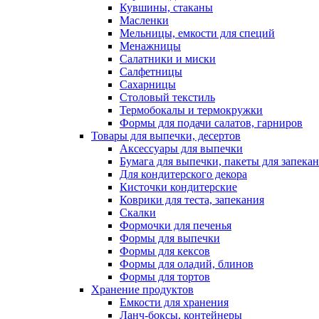
Кувшины, стаканы
Масленки
Мельницы, емкости для специй
Менажницы
Салатники и миски
Салфетницы
Сахарницы
Столовый текстиль
Термобокалы и термокружки
Формы для подачи салатов, гарниров
Товары для выпечки, десертов
Аксессуары для выпечки
Бумага для выпечки, пакеты для запека
Для кондитерского декора
Кисточки кондитерские
Коврики для теста, запекания
Скалки
Формочки для печенья
Формы для выпечки
Формы для кексов
Формы для оладий, блинов
Формы для тортов
Хранение продуктов
Емкости для хранения
Ланч-боксы, контейнеры