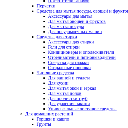
Поглотители запахов
Перчатки
Средства для мытья посуды, овощей и фрукто
Аксессуары для мытья
Для мытья овощей и фруктов
Для мытья посуды
Для посудомоечных машин
Средства для стирки
Аксессуары для стирки
Гели для стирки
Кондиционеры и ополаскиватели
Отбеливатели и пятновыводители
Средства для глажки
Стиральные порошки
Чистящие средства
Для ванной и туалета
Для кухни
Для мытья окон и зеркал
Для мытья полов
Для прочистки труб
Для удаления накипи
Универсальные чистящие средства
Для домашних растений
Горшки и кашпо
Грунты