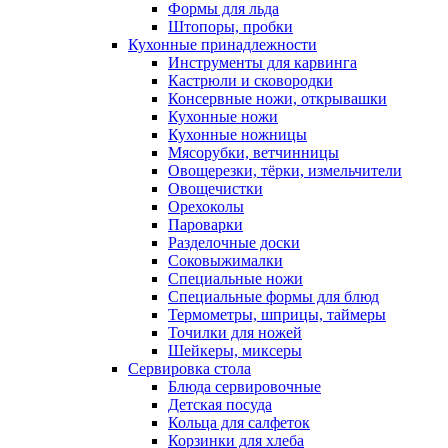
Формы для льда
Штопоры, пробки
Кухонные принадлежности
Инструменты для карвинга
Кастрюли и сковородки
Консервные ножи, открывашки
Кухонные ножи
Кухонные ножницы
Мясорубки, ветчинницы
Овощерезки, тёрки, измельчители
Овощечистки
Орехоколы
Пароварки
Разделочные доски
Соковыжималки
Специальные ножи
Специальные формы для блюд
Термометры, шприцы, таймеры
Точилки для ножей
Шейкеры, миксеры
Сервировка стола
Блюда сервировочные
Детская посуда
Кольца для салфеток
Корзинки для хлеба