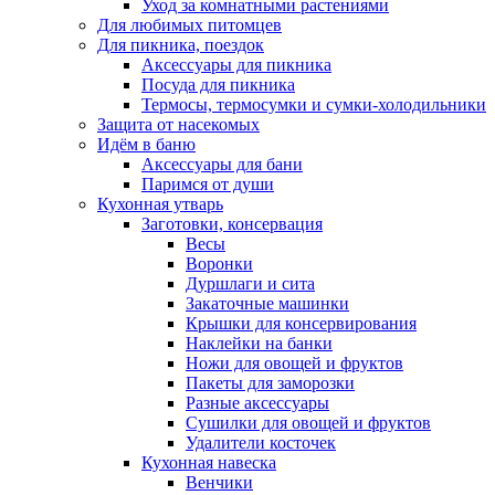
Уход за комнатными растениями
Для любимых питомцев
Для пикника, поездок
Аксессуары для пикника
Посуда для пикника
Термосы, термосумки и сумки-холодильники
Защита от насекомых
Идём в баню
Аксессуары для бани
Паримся от души
Кухонная утварь
Заготовки, консервация
Весы
Воронки
Дуршлаги и сита
Закаточные машинки
Крышки для консервирования
Наклейки на банки
Ножи для овощей и фруктов
Пакеты для заморозки
Разные аксессуары
Сушилки для овощей и фруктов
Удалители косточек
Кухонная навеска
Венчики