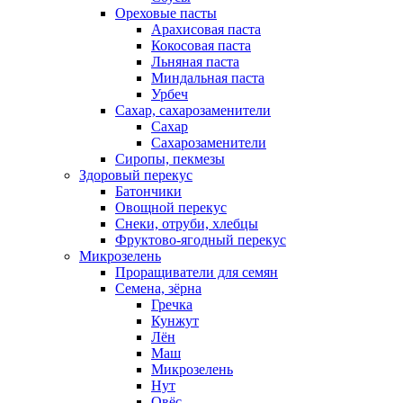
Ореховые пасты
Арахисовая паста
Кокосовая паста
Льняная паста
Миндальная паста
Урбеч
Сахар, сахарозаменители
Сахар
Сахарозаменители
Сиропы, пекмезы
Здоровый перекус
Батончики
Овощной перекус
Снеки, отруби, хлебцы
Фруктово-ягодный перекус
Микрозелень
Проращиватели для семян
Семена, зёрна
Гречка
Кунжут
Лён
Маш
Микрозелень
Нут
Овёс