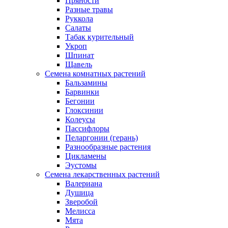
Пряности
Разные травы
Руккола
Салаты
Табак курительный
Укроп
Шпинат
Щавель
Семена комнатных растений
Бальзамины
Барвинки
Бегонии
Глоксинии
Колеусы
Пассифлоры
Пеларгонии (герань)
Разнообразные растения
Цикламены
Эустомы
Семена лекарственных растений
Валериана
Душица
Зверобой
Мелисса
Мята