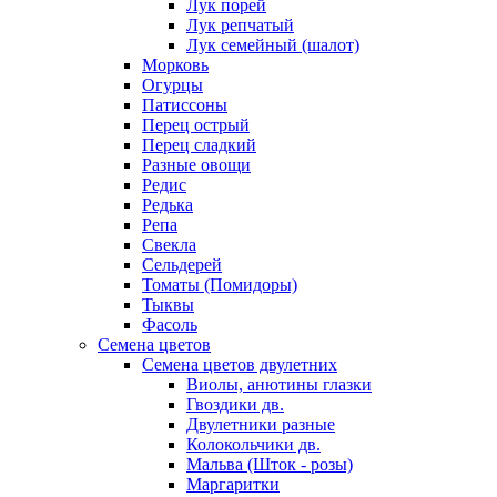
Лук порей
Лук репчатый
Лук семейный (шалот)
Морковь
Огурцы
Патиссоны
Перец острый
Перец сладкий
Разные овощи
Редис
Редька
Репа
Свекла
Сельдерей
Томаты (Помидоры)
Тыквы
Фасоль
Семена цветов
Семена цветов двулетних
Виолы, анютины глазки
Гвоздики дв.
Двулетники разные
Колокольчики дв.
Мальва (Шток - розы)
Маргаритки