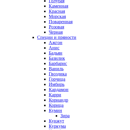
Голубая
Каменная
Красная
Морская
Поваренная
Розовая
Черная
Специи и пряности
Ажгон
Анис
Бадьян
Базилик
Барбарис
Ваниль
Гвоздика
Горчица
Имбирь
Кардамон
Карри
Кориандр
Корица
Кумин
Зира
Кунжут
Куркума