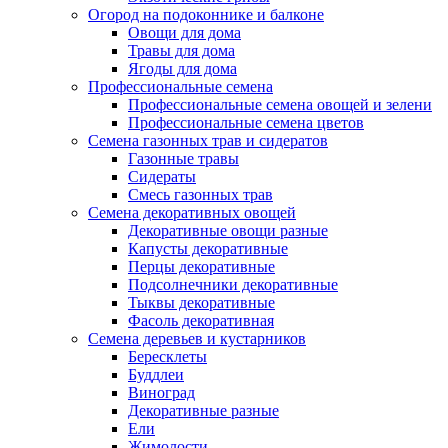
Огород на подоконнике и балконе
Овощи для дома
Травы для дома
Ягоды для дома
Профессиональные семена
Профессиональные семена овощей и зелени
Профессиональные семена цветов
Семена газонных трав и сидератов
Газонные травы
Сидераты
Смесь газонных трав
Семена декоративных овощей
Декоративные овощи разные
Капусты декоративные
Перцы декоративные
Подсолнечники декоративные
Тыквы декоративные
Фасоль декоративная
Семена деревьев и кустарников
Бересклеты
Буддлеи
Виноград
Декоративные разные
Ели
Жимолости