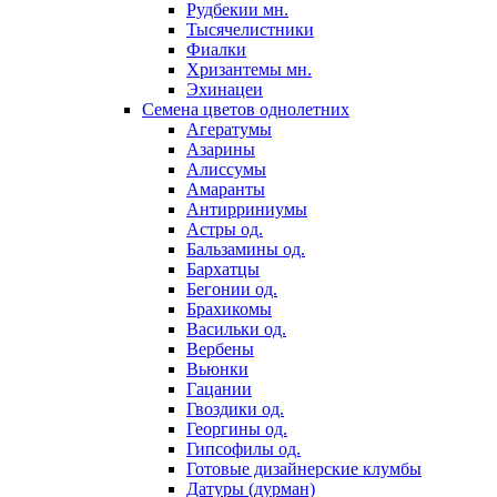
Рудбекии мн.
Тысячелистники
Фиалки
Хризантемы мн.
Эхинацеи
Семена цветов однолетних
Агератумы
Азарины
Алиссумы
Амаранты
Антирриниумы
Астры од.
Бальзамины од.
Бархатцы
Бегонии од.
Брахикомы
Васильки од.
Вербены
Вьюнки
Гацании
Гвоздики од.
Георгины од.
Гипсофилы од.
Готовые дизайнерские клумбы
Датуры (дурман)