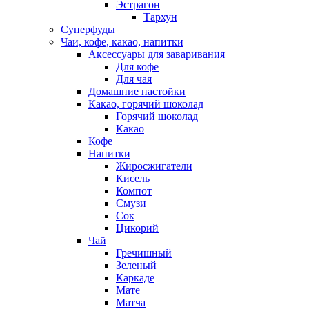
Эстрагон
Тархун
Суперфуды
Чаи, кофе, какао, напитки
Аксессуары для заваривания
Для кофе
Для чая
Домашние настойки
Какао, горячий шоколад
Горячий шоколад
Какао
Кофе
Напитки
Жиросжигатели
Кисель
Компот
Смузи
Сок
Цикорий
Чай
Гречишный
Зеленый
Каркаде
Мате
Матча