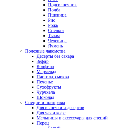
Подсолнечник
Полба
Пшеница
Рис
Рожь
Спельта
Тыква
Чечевица
Ячмень
Полезные лакомства
Десерты без сахара
Зефир
Конфеты
Мармелад
Пастила, смоква
Печенье
Сухофрукты
Чурчхела
Шоколад
Специи и приправы
Для выпечки и десертов
Для чая и кофе
Мельницы и аксессуары для специй
Перец