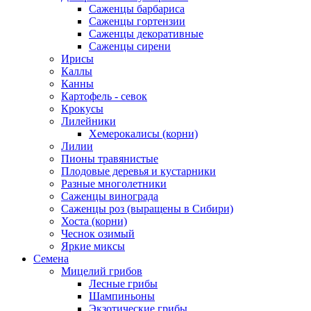
Саженцы барбариса
Саженцы гортензии
Саженцы декоративные
Саженцы сирени
Ирисы
Каллы
Канны
Картофель - севок
Крокусы
Лилейники
Хемерокалисы (корни)
Лилии
Пионы травянистые
Плодовые деревья и кустарники
Разные многолетники
Саженцы винограда
Саженцы роз (выращены в Сибири)
Хоста (корни)
Чеснок озимый
Яркие миксы
Семена
Мицелий грибов
Лесные грибы
Шампиньоны
Экзотические грибы