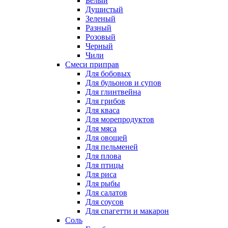
Белый
Душистый
Зеленый
Разный
Розовый
Черный
Чили
Смеси приправ
Для бобовых
Для бульонов и супов
Для глинтвейна
Для грибов
Для кваса
Для морепродуктов
Для мяса
Для овощей
Для пельменей
Для плова
Для птицы
Для риса
Для рыбы
Для салатов
Для соусов
Для спагетти и макарон
Соль