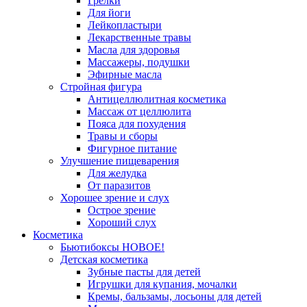
Грелки
Для йоги
Лейкопластыри
Лекарственные травы
Масла для здоровья
Массажеры, подушки
Эфирные масла
Стройная фигура
Антицеллюлитная косметика
Массаж от целлюлита
Пояса для похудения
Травы и сборы
Фигурное питание
Улучшение пищеварения
Для желудка
От паразитов
Хорошее зрение и слух
Острое зрение
Хороший слух
Косметика
Бьютибоксы НОВОЕ!
Детская косметика
Зубные пасты для детей
Игрушки для купания, мочалки
Кремы, бальзамы, лосьоны для детей