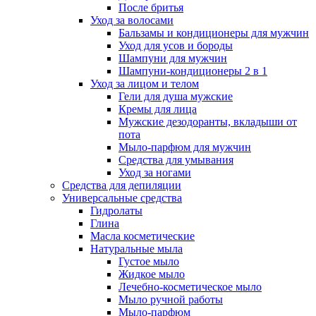
После бритья
Уход за волосами
Бальзамы и кондиционеры для мужчин
Уход для усов и бороды
Шампуни для мужчин
Шампуни-кондиционеры 2 в 1
Уход за лицом и телом
Гели для душа мужские
Кремы для лица
Мужские дезодоранты, вкладыши от
пота
Мыло-парфюм для мужчин
Средства для умывания
Уход за ногами
Средства для депиляции
Универсальные средства
Гидролаты
Глина
Масла косметические
Натуральные мыла
Густое мыло
Жидкое мыло
Лечебно-косметическое мыло
Мыло ручной работы
Мыло-парфюм