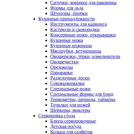
Ситечки, коврики для раковины
Формы для льда
Штопоры, пробки
Кухонные принадлежности
Инструменты для карвинга
Кастрюли и сковородки
Консервные ножи, открывашки
Кухонные ножи
Кухонные ножницы
Мясорубки, ветчинницы
Овощерезки, тёрки, измельчители
Овощечистки
Орехоколы
Пароварки
Разделочные доски
Соковыжималки
Специальные ножи
Специальные формы для блюд
Термометры, шприцы, таймеры
Точилки для ножей
Шейкеры, миксеры
Сервировка стола
Блюда сервировочные
Детская посуда
Кольца для салфеток