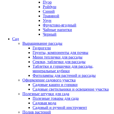
Пуэр
Ройбуш
Синий
Травяной
Улун
Фруктово-ягодный
Чайные напитки
Черный
Сад
Выращивание рассады
Гидрогели
Грунты, компоненты для почвы
Мини теплички для рассады
Сеялки, таблички для рассады
Таблетки и горшочки для рассады,
минеральные кубики
Фитолампы для растений и рассады
Оформление садового участка
Садовые кашпо и горшки
Садовые светильники и освещение участка
Полезные штучки для сада
Полезные товары для сада
Садовая мода
Садовый и ручной инструмент
Полив растений