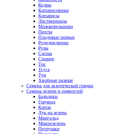
Кедры
Кипарисовики
Кипарисы
Лиственницы
Можжевельники
Пихты
Плодовые разные
Рододендроны
Розы
Сосны
Спиреи
Тис
Тсуга
Туи
Хвойные разные
Семена для экзотической грядки
Семена зелени и пряностей
Базилики
Горчица
Кинза
Лук на зелень
Мангольд
Микрозелень
Петрушки