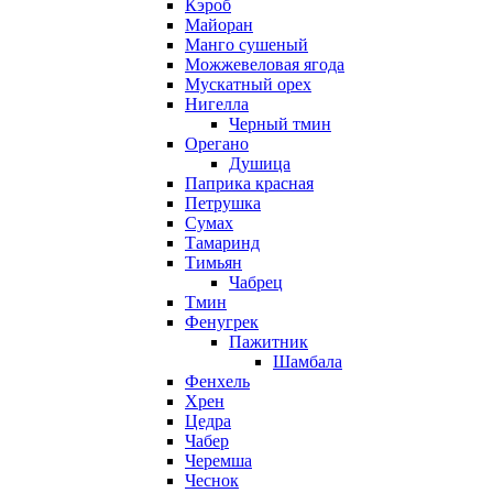
Кэроб
Майоран
Манго сушеный
Можжевеловая ягода
Мускатный орех
Нигелла
Черный тмин
Орегано
Душица
Паприка красная
Петрушка
Сумах
Тамаринд
Тимьян
Чабрец
Тмин
Фенугрек
Пажитник
Шамбала
Фенхель
Хрен
Цедра
Чабер
Черемша
Чеснок