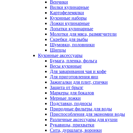
Венчики
Вилки кулинарные
Картофелемялки
Кухонные наборы
Ложки кулинарные
Лопатки кулинарные
Молотки для мяса, размягчители
Скребки для рыбы
Шумовки, половники
Щипцы
Кухонные аксессуары
Бумага, пленка, фольга
Весы кухонные
Для заваривания чая и кофе
Для приготовления яиц
Зажигалки для плит, спички
Защита от брызг
Маркеры для бокалов
Мерные ложки
Подставки, подносы
Природные фильтры для воды
Приспособления для экономии воды
Различные аксессуары для кухни
Рукавицы, прихватки
Сита, дуршлаги, воронки