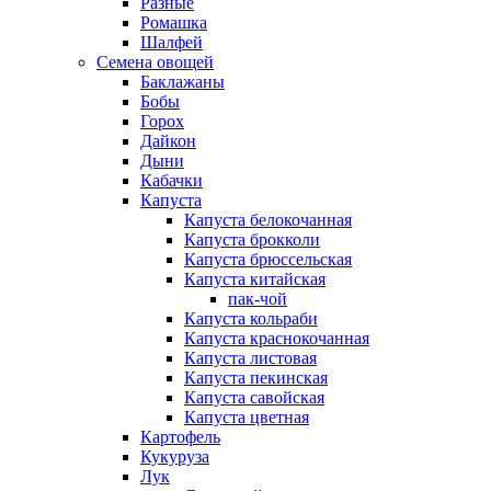
Разные
Ромашка
Шалфей
Семена овощей
Баклажаны
Бобы
Горох
Дайкон
Дыни
Кабачки
Капуста
Капуста белокочанная
Капуста брокколи
Капуста брюссельская
Капуста китайская
пак-чой
Капуста кольраби
Капуста краснокочанная
Капуста листовая
Капуста пекинская
Капуста савойская
Капуста цветная
Картофель
Кукуруза
Лук