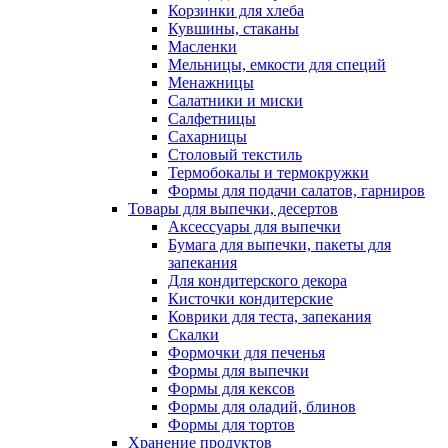
Корзинки для хлеба
Кувшины, стаканы
Масленки
Мельницы, емкости для специй
Менажницы
Салатники и миски
Салфетницы
Сахарницы
Столовый текстиль
Термобокалы и термокружки
Формы для подачи салатов, гарниров
Товары для выпечки, десертов
Аксессуары для выпечки
Бумага для выпечки, пакеты для
запекания
Для кондитерского декора
Кисточки кондитерские
Коврики для теста, запекания
Скалки
Формочки для печенья
Формы для выпечки
Формы для кексов
Формы для оладий, блинов
Формы для тортов
Хранение продуктов