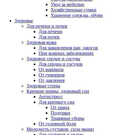
Уход за мебелью
Хозяйственные сумки
Хранение одежды, обуви
Здоровье
Для печени и почек
Для печени
Для почек
Здоровая кожа
Для заживления ран, ожогов
При кожных заболеваниях
Здоровое сердце и сосуды
Для сердца и сосудов
От варикоза
От геморроя
От давления
Здоровые стопы
Крепкие нервы, здоровый сон
Антистресс
Для крепкого сна
От храпа
Подушки
Травяные сборы
От головной боли
Молодость суставов, сила мышц
Для суставов и мышц