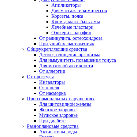
Аппликаторы
Для массажа и компрессов
Корсеты, пояса
Кремы, мази, бальзамы
Лечебные пластыри
Озокерит, парафин
От радикулита, остеохондроза
При ушибах, растяжениях
Общеукрепляющие средства
Детокс, очищение организма
Для иммунитета, повышения тонуса
Для мозговой активности
От аллергии
От простуды
Ингаляторы
От кашля
От насморка
При гормональных нарушениях
Для щитовидной железы
Женское здоровье
Мужское здоровье
При диабете
Разноплановые средства
Активаторы воды