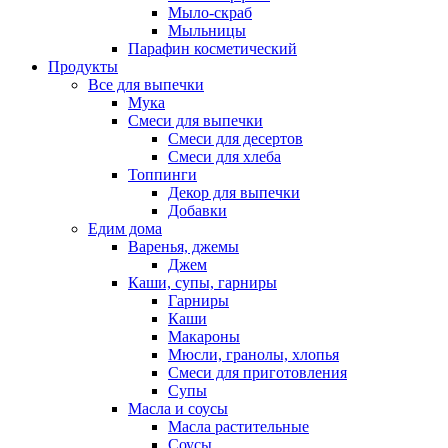
Мыло-скраб
Мыльницы
Парафин косметический
Продукты
Все для выпечки
Мука
Смеси для выпечки
Смеси для десертов
Смеси для хлеба
Топпинги
Декор для выпечки
Добавки
Едим дома
Варенья, джемы
Джем
Каши, супы, гарниры
Гарниры
Каши
Макароны
Мюсли, гранолы, хлопья
Смеси для приготовления
Супы
Масла и соусы
Масла растительные
Соусы