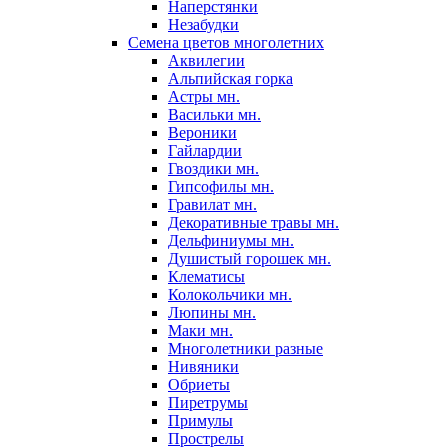
Наперстянки
Незабудки
Семена цветов многолетних
Аквилегии
Альпийская горка
Астры мн.
Васильки мн.
Вероники
Гайлардии
Гвоздики мн.
Гипсофилы мн.
Гравилат мн.
Декоративные травы мн.
Дельфиниумы мн.
Душистый горошек мн.
Клематисы
Колокольчики мн.
Люпины мн.
Маки мн.
Многолетники разные
Нивяники
Обриеты
Пиретрумы
Примулы
Прострелы