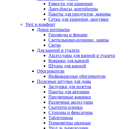
Емкости для хранения
Ланч-боксы, контейнеры
Пакеты для продуктов, зажимы
Сетки для хранения, экосумки
Уют и комфорт
Декор интерьера
Гирлянды и фонари
Светильники-ночники, лампы
Свечи
Для ванной и туалета
Аксессуары для ванной и туалета
Коврики для ванной
Шторы для ванной
Обогреватели
Инфракрасные обогреватели
Полезные штучки для дома
Заглушки для розеток
Пакеты для автошин
Придверные коврики
Различные аксессуары
Скатерти-пленки
Стопоры и фиксаторы
Таблетницы
Термометры оконные
Уход за дымоходами