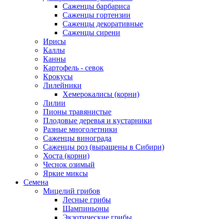
Саженцы барбариса
Саженцы гортензии
Саженцы декоративные
Саженцы сирени
Ирисы
Каллы
Канны
Картофель - севок
Крокусы
Лилейники
Хемерокалисы (корни)
Лилии
Пионы травянистые
Плодовые деревья и кустарники
Разные многолетники
Саженцы винограда
Саженцы роз (выращены в Сибири)
Хоста (корни)
Чеснок озимый
Яркие миксы
Семена
Мицелий грибов
Лесные грибы
Шампиньоны
Экзотические грибы