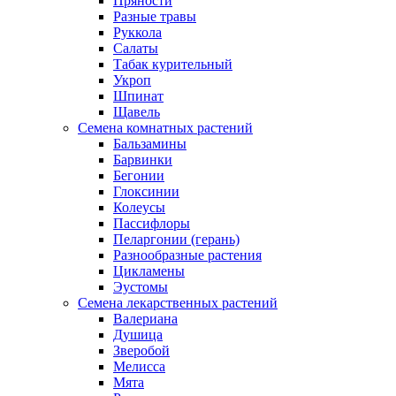
Пряности
Разные травы
Руккола
Салаты
Табак курительный
Укроп
Шпинат
Щавель
Семена комнатных растений
Бальзамины
Барвинки
Бегонии
Глоксинии
Колеусы
Пассифлоры
Пеларгонии (герань)
Разнообразные растения
Цикламены
Эустомы
Семена лекарственных растений
Валериана
Душица
Зверобой
Мелисса
Мята