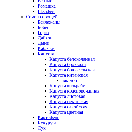
Разные
Ромашка
Шалфей
Семена овощей
Баклажаны
Бобы
Горох
Дайкон
Дыни
Кабачки
Капуста
Капуста белокочанная
Капуста брокколи
Капуста брюссельская
Капуста китайская
пак-чой
Капуста кольраби
Капуста краснокочанная
Капуста листовая
Капуста пекинская
Капуста савойская
Капуста цветная
Картофель
Кукуруза
Лук