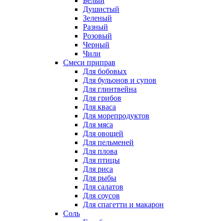
Белый
Душистый
Зеленый
Разный
Розовый
Черный
Чили
Смеси приправ
Для бобовых
Для бульонов и супов
Для глинтвейна
Для грибов
Для кваса
Для морепродуктов
Для мяса
Для овощей
Для пельменей
Для плова
Для птицы
Для риса
Для рыбы
Для салатов
Для соусов
Для спагетти и макарон
Соль