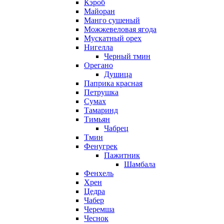
Кэроб
Майоран
Манго сушеный
Можжевеловая ягода
Мускатный орех
Нигелла
Черный тмин
Орегано
Душица
Паприка красная
Петрушка
Сумах
Тамаринд
Тимьян
Чабрец
Тмин
Фенугрек
Пажитник
Шамбала
Фенхель
Хрен
Цедра
Чабер
Черемша
Чеснок