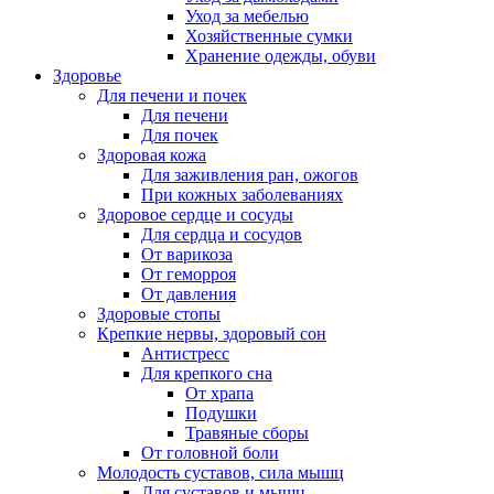
Уход за мебелью
Хозяйственные сумки
Хранение одежды, обуви
Здоровье
Для печени и почек
Для печени
Для почек
Здоровая кожа
Для заживления ран, ожогов
При кожных заболеваниях
Здоровое сердце и сосуды
Для сердца и сосудов
От варикоза
От геморроя
От давления
Здоровые стопы
Крепкие нервы, здоровый сон
Антистресс
Для крепкого сна
От храпа
Подушки
Травяные сборы
От головной боли
Молодость суставов, сила мышц
Для суставов и мышц