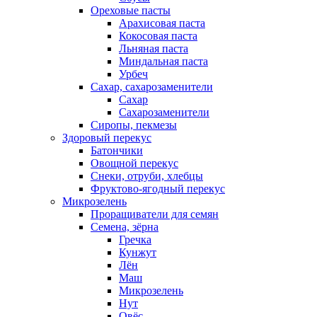
Ореховые пасты
Арахисовая паста
Кокосовая паста
Льняная паста
Миндальная паста
Урбеч
Сахар, сахарозаменители
Сахар
Сахарозаменители
Сиропы, пекмезы
Здоровый перекус
Батончики
Овощной перекус
Снеки, отруби, хлебцы
Фруктово-ягодный перекус
Микрозелень
Проращиватели для семян
Семена, зёрна
Гречка
Кунжут
Лён
Маш
Микрозелень
Нут
Овёс