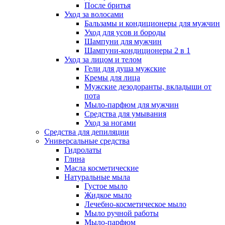
После бритья
Уход за волосами
Бальзамы и кондиционеры для мужчин
Уход для усов и бороды
Шампуни для мужчин
Шампуни-кондиционеры 2 в 1
Уход за лицом и телом
Гели для душа мужские
Кремы для лица
Мужские дезодоранты, вкладыши от
пота
Мыло-парфюм для мужчин
Средства для умывания
Уход за ногами
Средства для депиляции
Универсальные средства
Гидролаты
Глина
Масла косметические
Натуральные мыла
Густое мыло
Жидкое мыло
Лечебно-косметическое мыло
Мыло ручной работы
Мыло-парфюм