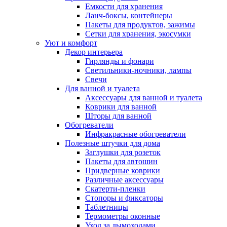
Емкости для хранения
Ланч-боксы, контейнеры
Пакеты для продуктов, зажимы
Сетки для хранения, экосумки
Уют и комфорт
Декор интерьера
Гирлянды и фонари
Светильники-ночники, лампы
Свечи
Для ванной и туалета
Аксессуары для ванной и туалета
Коврики для ванной
Шторы для ванной
Обогреватели
Инфракрасные обогреватели
Полезные штучки для дома
Заглушки для розеток
Пакеты для автошин
Придверные коврики
Различные аксессуары
Скатерти-пленки
Стопоры и фиксаторы
Таблетницы
Термометры оконные
Уход за дымоходами