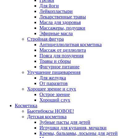
Грелки
Для йоги
Лейкопластыри
Лекарственные травы
Масла для здоровья
Массажеры, подушки
Эфирные масла
Стройная фигура
Антицеллюлитная косметика
Массаж от целлюлита
Пояса для похудения
Травы и сборы
Фигурное питание
Улучшение пищеварения
Для желудка
От паразитов
Хорошее зрение и слух
Острое зрение
Хороший слух
Косметика
Бьютибоксы НОВОЕ!
Детская косметика
Зубные пасты для детей
Игрушки для купания, мочалки
Кремы, бальзамы, лосьоны для детей