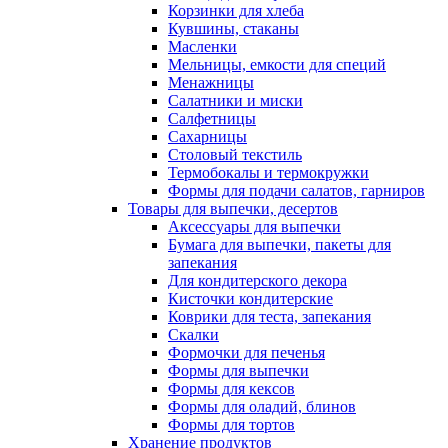
Корзинки для хлеба
Кувшины, стаканы
Масленки
Мельницы, емкости для специй
Менажницы
Салатники и миски
Салфетницы
Сахарницы
Столовый текстиль
Термобокалы и термокружки
Формы для подачи салатов, гарниров
Товары для выпечки, десертов
Аксессуары для выпечки
Бумага для выпечки, пакеты для
запекания
Для кондитерского декора
Кисточки кондитерские
Коврики для теста, запекания
Скалки
Формочки для печенья
Формы для выпечки
Формы для кексов
Формы для оладий, блинов
Формы для тортов
Хранение продуктов