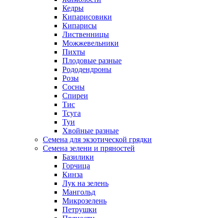
Кедры
Кипарисовики
Кипарисы
Лиственницы
Можжевельники
Пихты
Плодовые разные
Рододендроны
Розы
Сосны
Спиреи
Тис
Тсуга
Туи
Хвойные разные
Семена для экзотической грядки
Семена зелени и пряностей
Базилики
Горчица
Кинза
Лук на зелень
Мангольд
Микрозелень
Петрушки