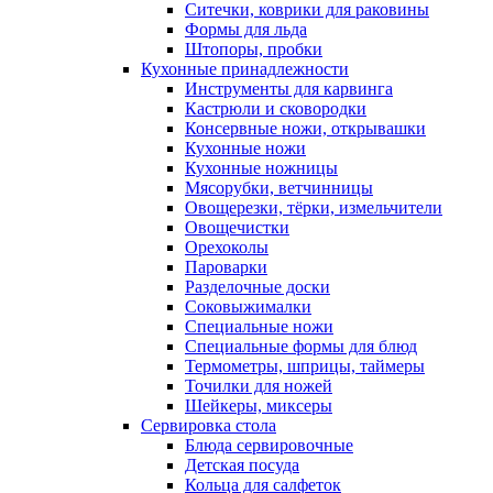
Ситечки, коврики для раковины
Формы для льда
Штопоры, пробки
Кухонные принадлежности
Инструменты для карвинга
Кастрюли и сковородки
Консервные ножи, открывашки
Кухонные ножи
Кухонные ножницы
Мясорубки, ветчинницы
Овощерезки, тёрки, измельчители
Овощечистки
Орехоколы
Пароварки
Разделочные доски
Соковыжималки
Специальные ножи
Специальные формы для блюд
Термометры, шприцы, таймеры
Точилки для ножей
Шейкеры, миксеры
Сервировка стола
Блюда сервировочные
Детская посуда
Кольца для салфеток