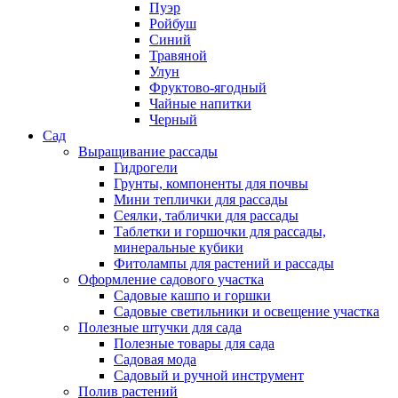
Пуэр
Ройбуш
Синий
Травяной
Улун
Фруктово-ягодный
Чайные напитки
Черный
Сад
Выращивание рассады
Гидрогели
Грунты, компоненты для почвы
Мини теплички для рассады
Сеялки, таблички для рассады
Таблетки и горшочки для рассады,
минеральные кубики
Фитолампы для растений и рассады
Оформление садового участка
Садовые кашпо и горшки
Садовые светильники и освещение участка
Полезные штучки для сада
Полезные товары для сада
Садовая мода
Садовый и ручной инструмент
Полив растений