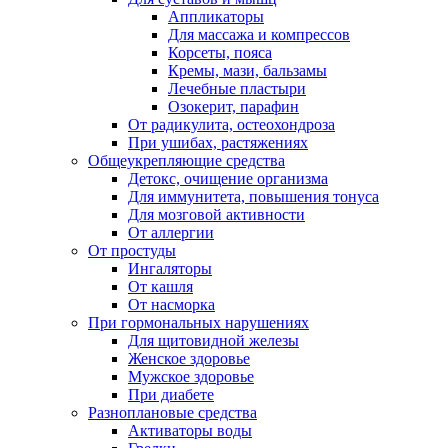
Аппликаторы
Для массажа и компрессов
Корсеты, пояса
Кремы, мази, бальзамы
Лечебные пластыри
Озокерит, парафин
От радикулита, остеохондроза
При ушибах, растяжениях
Общеукрепляющие средства
Детокс, очищение организма
Для иммунитета, повышения тонуса
Для мозговой активности
От аллергии
От простуды
Ингаляторы
От кашля
От насморка
При гормональных нарушениях
Для щитовидной железы
Женское здоровье
Мужское здоровье
При диабете
Разноплановые средства
Активаторы воды