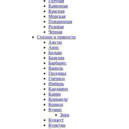
Голубая
Каменная
Красная
Морская
Поваренная
Розовая
Черная
Специи и пряности
Ажгон
Анис
Бадьян
Базилик
Барбарис
Ваниль
Гвоздика
Горчица
Имбирь
Кардамон
Карри
Кориандр
Корица
Кумин
Зира
Кунжут
Куркума