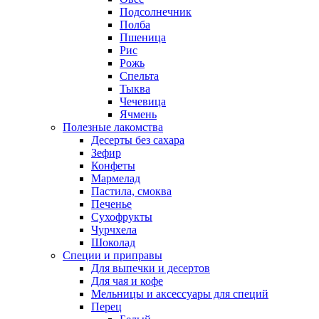
Подсолнечник
Полба
Пшеница
Рис
Рожь
Спельта
Тыква
Чечевица
Ячмень
Полезные лакомства
Десерты без сахара
Зефир
Конфеты
Мармелад
Пастила, смоква
Печенье
Сухофрукты
Чурчхела
Шоколад
Специи и приправы
Для выпечки и десертов
Для чая и кофе
Мельницы и аксессуары для специй
Перец