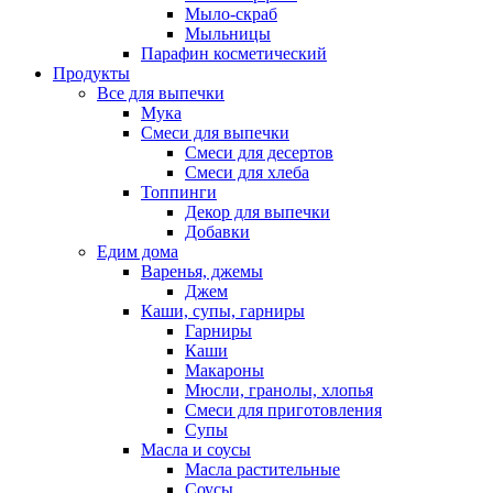
Мыло-скраб
Мыльницы
Парафин косметический
Продукты
Все для выпечки
Мука
Смеси для выпечки
Смеси для десертов
Смеси для хлеба
Топпинги
Декор для выпечки
Добавки
Едим дома
Варенья, джемы
Джем
Каши, супы, гарниры
Гарниры
Каши
Макароны
Мюсли, гранолы, хлопья
Смеси для приготовления
Супы
Масла и соусы
Масла растительные
Соусы