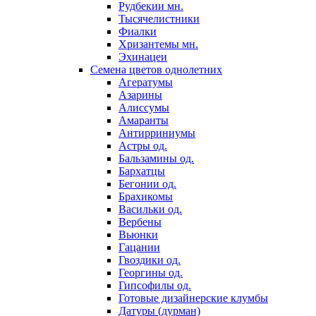
Рудбекии мн.
Тысячелистники
Фиалки
Хризантемы мн.
Эхинацеи
Семена цветов однолетних
Агератумы
Азарины
Алиссумы
Амаранты
Антирриниумы
Астры од.
Бальзамины од.
Бархатцы
Бегонии од.
Брахикомы
Васильки од.
Вербены
Вьюнки
Гацании
Гвоздики од.
Георгины од.
Гипсофилы од.
Готовые дизайнерские клумбы
Датуры (дурман)