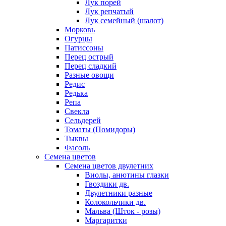
Лук порей
Лук репчатый
Лук семейный (шалот)
Морковь
Огурцы
Патиссоны
Перец острый
Перец сладкий
Разные овощи
Редис
Редька
Репа
Свекла
Сельдерей
Томаты (Помидоры)
Тыквы
Фасоль
Семена цветов
Семена цветов двулетних
Виолы, анютины глазки
Гвоздики дв.
Двулетники разные
Колокольчики дв.
Мальва (Шток - розы)
Маргаритки