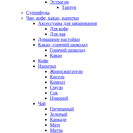
Эстрагон
Тархун
Суперфуды
Чаи, кофе, какао, напитки
Аксессуары для заваривания
Для кофе
Для чая
Домашние настойки
Какао, горячий шоколад
Горячий шоколад
Какао
Кофе
Напитки
Жиросжигатели
Кисель
Компот
Смузи
Сок
Цикорий
Чай
Гречишный
Зеленый
Каркаде
Мате
Матча