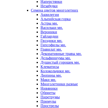
Наперстянки
Незабудки
Семена цветов многолетних
Аквилегии
Альпийская горка
Астры мн.
Васильки мн.
Вероники
Гайлардии
Гвоздики мн.
Гипсофилы мн.
Гравилат мн.
Декоративные травы мн.
Дельфиниумы мн.
Душистый горошек мн.
Клематисы
Колокольчики мн.
Люпины мн.
Маки мн.
Многолетники разные
Нивяники
Обриеты
Пиретрумы
Примулы
Прострелы