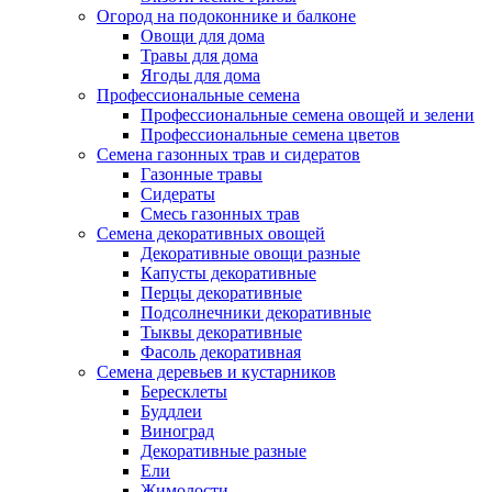
Огород на подоконнике и балконе
Овощи для дома
Травы для дома
Ягоды для дома
Профессиональные семена
Профессиональные семена овощей и зелени
Профессиональные семена цветов
Семена газонных трав и сидератов
Газонные травы
Сидераты
Смесь газонных трав
Семена декоративных овощей
Декоративные овощи разные
Капусты декоративные
Перцы декоративные
Подсолнечники декоративные
Тыквы декоративные
Фасоль декоративная
Семена деревьев и кустарников
Бересклеты
Буддлеи
Виноград
Декоративные разные
Ели
Жимолости