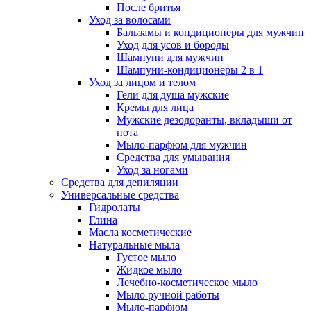
После бритья
Уход за волосами
Бальзамы и кондиционеры для мужчин
Уход для усов и бороды
Шампуни для мужчин
Шампуни-кондиционеры 2 в 1
Уход за лицом и телом
Гели для душа мужские
Кремы для лица
Мужские дезодоранты, вкладыши от
пота
Мыло-парфюм для мужчин
Средства для умывания
Уход за ногами
Средства для депиляции
Универсальные средства
Гидролаты
Глина
Масла косметические
Натуральные мыла
Густое мыло
Жидкое мыло
Лечебно-косметическое мыло
Мыло ручной работы
Мыло-парфюм