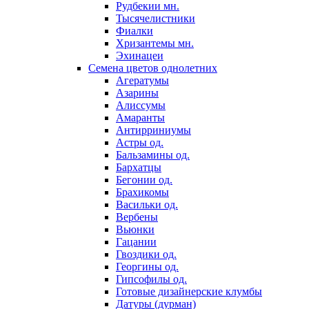
Рудбекии мн.
Тысячелистники
Фиалки
Хризантемы мн.
Эхинацеи
Семена цветов однолетних
Агератумы
Азарины
Алиссумы
Амаранты
Антирриниумы
Астры од.
Бальзамины од.
Бархатцы
Бегонии од.
Брахикомы
Васильки од.
Вербены
Вьюнки
Гацании
Гвоздики од.
Георгины од.
Гипсофилы од.
Готовые дизайнерские клумбы
Датуры (дурман)