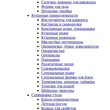
Ситечки, коврики для раковины
Формы для льда
Штопоры, пробки
Кухонные принадлежности
Инструменты для карвинга
Кастрюли и сковородки
Консервные ножи, открывашки
Кухонные ножи
Кухонные ножницы
Мясорубки, ветчинницы
Овощерезки, тёрки, измельчители
Овощечистки
Орехоколы
Пароварки
Разделочные доски
Соковыжималки
Специальные ножи
Специальные формы для блюд
Термометры, шприцы, таймеры
Точилки для ножей
Шейкеры, миксеры
Сервировка стола
Блюда сервировочные
Детская посуда
Кольца для салфеток