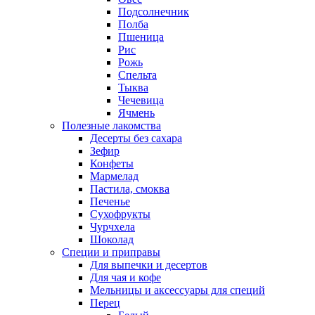
Подсолнечник
Полба
Пшеница
Рис
Рожь
Спельта
Тыква
Чечевица
Ячмень
Полезные лакомства
Десерты без сахара
Зефир
Конфеты
Мармелад
Пастила, смоква
Печенье
Сухофрукты
Чурчхела
Шоколад
Специи и приправы
Для выпечки и десертов
Для чая и кофе
Мельницы и аксессуары для специй
Перец