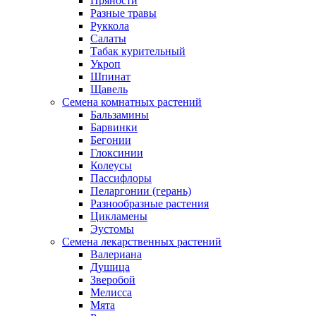
Пряности
Разные травы
Руккола
Салаты
Табак курительный
Укроп
Шпинат
Щавель
Семена комнатных растений
Бальзамины
Барвинки
Бегонии
Глоксинии
Колеусы
Пассифлоры
Пеларгонии (герань)
Разнообразные растения
Цикламены
Эустомы
Семена лекарственных растений
Валериана
Душица
Зверобой
Мелисса
Мята