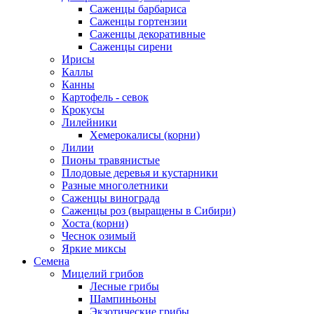
Саженцы барбариса
Саженцы гортензии
Саженцы декоративные
Саженцы сирени
Ирисы
Каллы
Канны
Картофель - севок
Крокусы
Лилейники
Хемерокалисы (корни)
Лилии
Пионы травянистые
Плодовые деревья и кустарники
Разные многолетники
Саженцы винограда
Саженцы роз (выращены в Сибири)
Хоста (корни)
Чеснок озимый
Яркие миксы
Семена
Мицелий грибов
Лесные грибы
Шампиньоны
Экзотические грибы