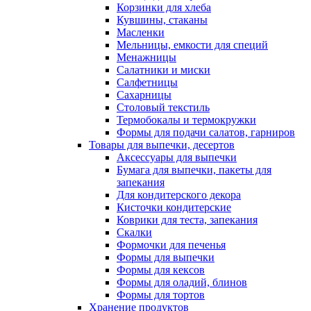
Корзинки для хлеба
Кувшины, стаканы
Масленки
Мельницы, емкости для специй
Менажницы
Салатники и миски
Салфетницы
Сахарницы
Столовый текстиль
Термобокалы и термокружки
Формы для подачи салатов, гарниров
Товары для выпечки, десертов
Аксессуары для выпечки
Бумага для выпечки, пакеты для
запекания
Для кондитерского декора
Кисточки кондитерские
Коврики для теста, запекания
Скалки
Формочки для печенья
Формы для выпечки
Формы для кексов
Формы для оладий, блинов
Формы для тортов
Хранение продуктов