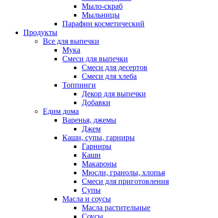
Мыло-скраб
Мыльницы
Парафин косметический
Продукты
Все для выпечки
Мука
Смеси для выпечки
Смеси для десертов
Смеси для хлеба
Топпинги
Декор для выпечки
Добавки
Едим дома
Варенья, джемы
Джем
Каши, супы, гарниры
Гарниры
Каши
Макароны
Мюсли, гранолы, хлопья
Смеси для приготовления
Супы
Масла и соусы
Масла растительные
Соусы