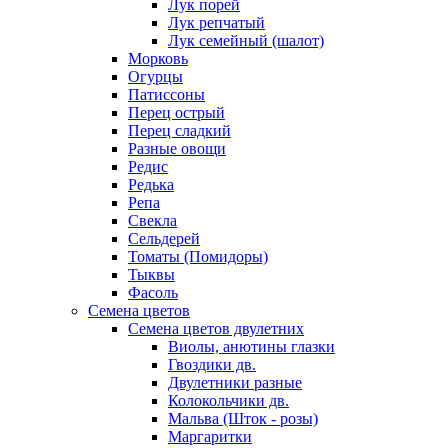
Лук порей
Лук репчатый
Лук семейный (шалот)
Морковь
Огурцы
Патиссоны
Перец острый
Перец сладкий
Разные овощи
Редис
Редька
Репа
Свекла
Сельдерей
Томаты (Помидоры)
Тыквы
Фасоль
Семена цветов
Семена цветов двулетних
Виолы, анютины глазки
Гвоздики дв.
Двулетники разные
Колокольчики дв.
Мальва (Шток - розы)
Маргаритки