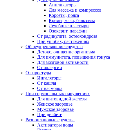
Аппликаторы
Для массажа и компрессов
Корсеты, пояса
Кремы, мази, бальзамы
Лечебные пластыри
Озокерит, парафин
От радикулита, остеохондроза
При ушибах, растяжениях
Общеукрепляющие средства
Детокс, очищение организма
Для иммунитета, повышения тонуса
Для мозговой активности
От аллергии
От простуды
Ингаляторы
От кашля
От насморка
При гормональных нарушениях
Для щитовидной железы
Женское здоровье
Мужское здоровье
При диабете
Разноплановые средства
Активаторы воды