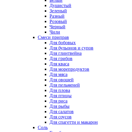
Белый
Душистый
Зеленый
Разный
Розовый
Черный
Чили
Смеси приправ
Для бобовых
Для бульонов и супов
Для глинтвейна
Для грибов
Для кваса
Для морепродуктов
Для мяса
Для овощей
Для пельменей
Для плова
Для птицы
Для риса
Для рыбы
Для салатов
Для соусов
Для спагетти и макарон
Соль