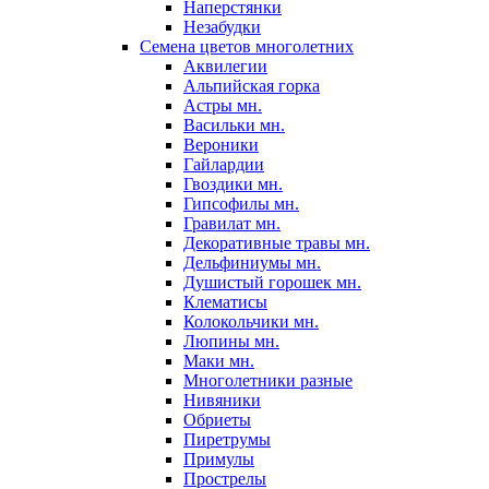
Наперстянки
Незабудки
Семена цветов многолетних
Аквилегии
Альпийская горка
Астры мн.
Васильки мн.
Вероники
Гайлардии
Гвоздики мн.
Гипсофилы мн.
Гравилат мн.
Декоративные травы мн.
Дельфиниумы мн.
Душистый горошек мн.
Клематисы
Колокольчики мн.
Люпины мн.
Маки мн.
Многолетники разные
Нивяники
Обриеты
Пиретрумы
Примулы
Прострелы