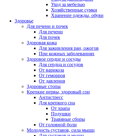
Уход за мебелью
Хозяйственные сумки
Хранение одежды, обуви
Здоровье
Для печени и почек
Для печени
Для почек
Здоровая кожа
Для заживления ран, ожогов
При кожных заболеваниях
Здоровое сердце и сосуды
Для сердца и сосудов
От варикоза
От геморроя
От давления
Здоровые стопы
Крепкие нервы, здоровый сон
Антистресс
Для крепкого сна
От храпа
Подушки
Травяные сборы
От головной боли
Молодость суставов, сила мышц
Для суставов и мышц