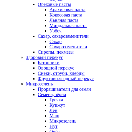
Ореховые пасты
Арахисовая паста
Кокосовая паста
Льняная паста
Миндальная паста
Урбеч
Сахар, сахарозаменители
Сахар
Сахарозаменители
Сиропы, пекмезы
Здоровый перекус
Батончики
Овощной перекус
Снеки, отруби, хлебцы
Фруктово-ягодный перекус
Микрозелень
Проращиватели для семян
Семена, зёрна
Гречка
Кунжут
Лён
Маш
Микрозелень
Нут
Овёс