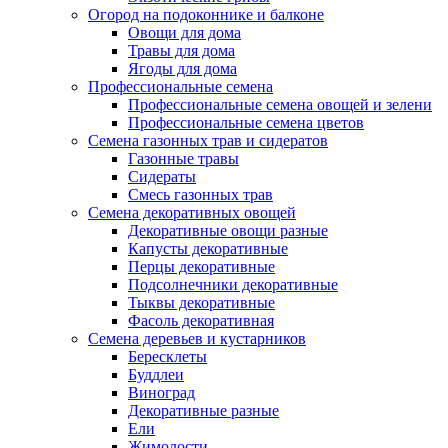
Огород на подоконнике и балконе
Овощи для дома
Травы для дома
Ягоды для дома
Профессиональные семена
Профессиональные семена овощей и зелени
Профессиональные семена цветов
Семена газонных трав и сидератов
Газонные травы
Сидераты
Смесь газонных трав
Семена декоративных овощей
Декоративные овощи разные
Капусты декоративные
Перцы декоративные
Подсолнечники декоративные
Тыквы декоративные
Фасоль декоративная
Семена деревьев и кустарников
Бересклеты
Буддлеи
Виноград
Декоративные разные
Ели
Жимолости