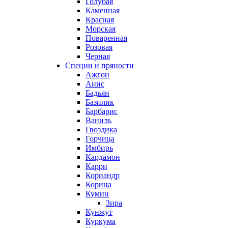
Голубая
Каменная
Красная
Морская
Поваренная
Розовая
Черная
Специи и пряности
Ажгон
Анис
Бадьян
Базилик
Барбарис
Ваниль
Гвоздика
Горчица
Имбирь
Кардамон
Карри
Кориандр
Корица
Кумин
Зира
Кунжут
Куркума