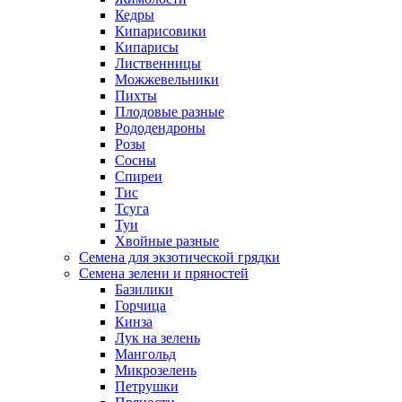
Кедры
Кипарисовики
Кипарисы
Лиственницы
Можжевельники
Пихты
Плодовые разные
Рододендроны
Розы
Сосны
Спиреи
Тис
Тсуга
Туи
Хвойные разные
Семена для экзотической грядки
Семена зелени и пряностей
Базилики
Горчица
Кинза
Лук на зелень
Мангольд
Микрозелень
Петрушки