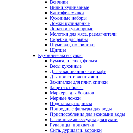
Венчики
Вилки кулинарные
Картофелемялки
Кухонные наборы
Ложки кулинарные
Лопатки кулинарные
Молотки для мяса, размягчители
Скребки для рыбы
Шумовки, половники
Щипцы
Кухонные аксессуары
Бумага, пленка, фольга
Весы кухонные
Для заваривания чая и кофе
Для приготовления яиц
Зажигалки для плит, спички
Защита от брызг
Маркеры для бокалов
Мерные ложки
Подставки, подносы
Природные фильтры для воды
Приспособления для экономии воды
Различные аксессуары для кухни
Рукавицы, прихватки
Сита, дуршлаги, воронки