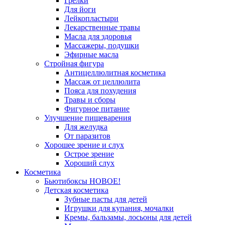
Грелки
Для йоги
Лейкопластыри
Лекарственные травы
Масла для здоровья
Массажеры, подушки
Эфирные масла
Стройная фигура
Антицеллюлитная косметика
Массаж от целлюлита
Пояса для похудения
Травы и сборы
Фигурное питание
Улучшение пищеварения
Для желудка
От паразитов
Хорошее зрение и слух
Острое зрение
Хороший слух
Косметика
Бьютибоксы НОВОЕ!
Детская косметика
Зубные пасты для детей
Игрушки для купания, мочалки
Кремы, бальзамы, лосьоны для детей