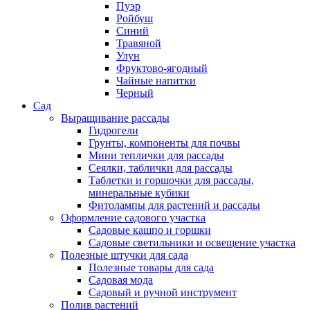
Пуэр
Ройбуш
Синий
Травяной
Улун
Фруктово-ягодный
Чайные напитки
Черный
Сад
Выращивание рассады
Гидрогели
Грунты, компоненты для почвы
Мини теплички для рассады
Сеялки, таблички для рассады
Таблетки и горшочки для рассады,
минеральные кубики
Фитолампы для растений и рассады
Оформление садового участка
Садовые кашпо и горшки
Садовые светильники и освещение участка
Полезные штучки для сада
Полезные товары для сада
Садовая мода
Садовый и ручной инструмент
Полив растений