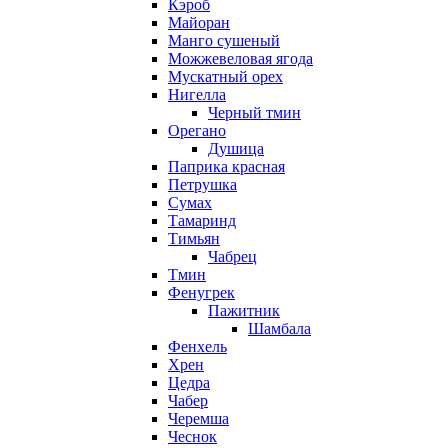
Кэроб
Майоран
Манго сушеный
Можжевеловая ягода
Мускатный орех
Нигелла
Черный тмин
Орегано
Душица
Паприка красная
Петрушка
Сумах
Тамаринд
Тимьян
Чабрец
Тмин
Фенугрек
Пажитник
Шамбала
Фенхель
Хрен
Цедра
Чабер
Черемша
Чеснок