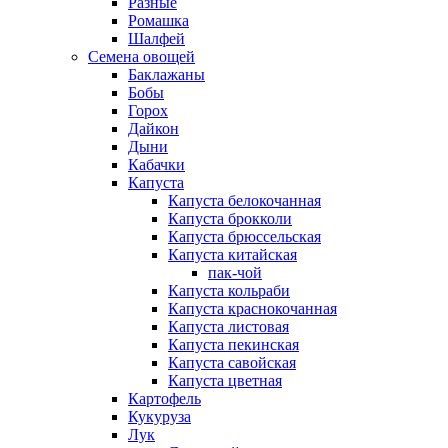
Разные
Ромашка
Шалфей
Семена овощей
Баклажаны
Бобы
Горох
Дайкон
Дыни
Кабачки
Капуста
Капуста белокочанная
Капуста брокколи
Капуста брюссельская
Капуста китайская
пак-чой
Капуста кольраби
Капуста краснокочанная
Капуста листовая
Капуста пекинская
Капуста савойская
Капуста цветная
Картофель
Кукуруза
Лук