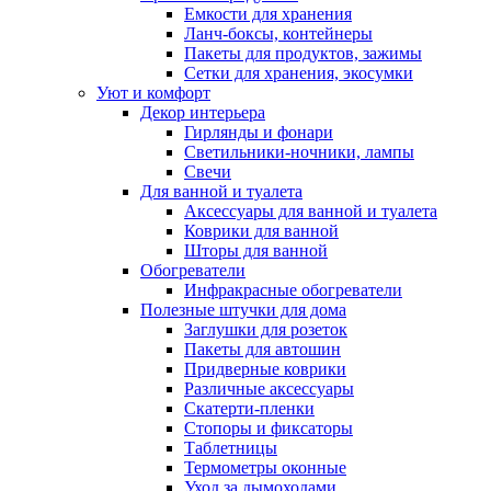
Емкости для хранения
Ланч-боксы, контейнеры
Пакеты для продуктов, зажимы
Сетки для хранения, экосумки
Уют и комфорт
Декор интерьера
Гирлянды и фонари
Светильники-ночники, лампы
Свечи
Для ванной и туалета
Аксессуары для ванной и туалета
Коврики для ванной
Шторы для ванной
Обогреватели
Инфракрасные обогреватели
Полезные штучки для дома
Заглушки для розеток
Пакеты для автошин
Придверные коврики
Различные аксессуары
Скатерти-пленки
Стопоры и фиксаторы
Таблетницы
Термометры оконные
Уход за дымоходами