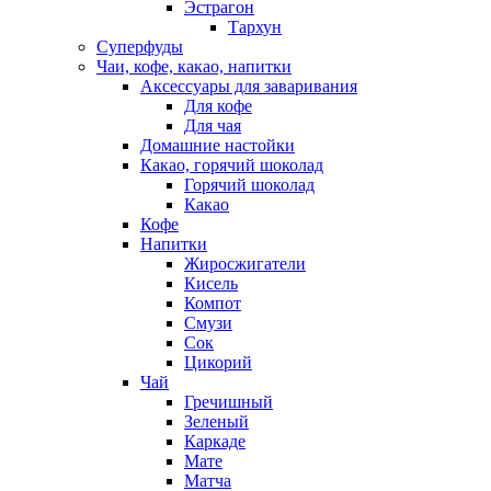
Эстрагон
Тархун
Суперфуды
Чаи, кофе, какао, напитки
Аксессуары для заваривания
Для кофе
Для чая
Домашние настойки
Какао, горячий шоколад
Горячий шоколад
Какао
Кофе
Напитки
Жиросжигатели
Кисель
Компот
Смузи
Сок
Цикорий
Чай
Гречишный
Зеленый
Каркаде
Мате
Матча