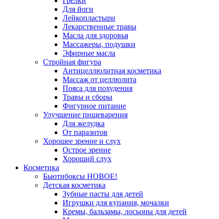
Грелки
Для йоги
Лейкопластыри
Лекарственные травы
Масла для здоровья
Массажеры, подушки
Эфирные масла
Стройная фигура
Антицеллюлитная косметика
Массаж от целлюлита
Пояса для похудения
Травы и сборы
Фигурное питание
Улучшение пищеварения
Для желудка
От паразитов
Хорошее зрение и слух
Острое зрение
Хороший слух
Косметика
Бьютибоксы НОВОЕ!
Детская косметика
Зубные пасты для детей
Игрушки для купания, мочалки
Кремы, бальзамы, лосьоны для детей