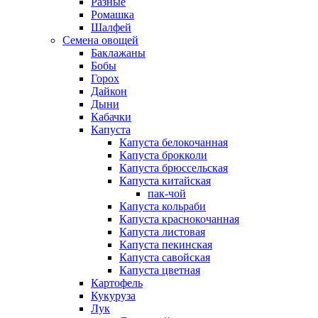
Разные
Ромашка
Шалфей
Семена овощей
Баклажаны
Бобы
Горох
Дайкон
Дыни
Кабачки
Капуста
Капуста белокочанная
Капуста брокколи
Капуста брюссельская
Капуста китайская
пак-чой
Капуста кольраби
Капуста краснокочанная
Капуста листовая
Капуста пекинская
Капуста савойская
Капуста цветная
Картофель
Кукуруза
Лук