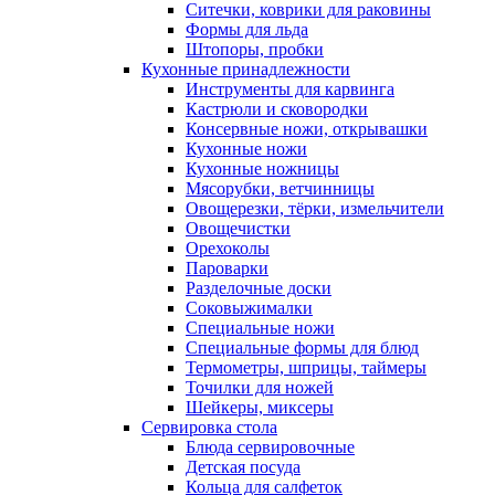
Ситечки, коврики для раковины
Формы для льда
Штопоры, пробки
Кухонные принадлежности
Инструменты для карвинга
Кастрюли и сковородки
Консервные ножи, открывашки
Кухонные ножи
Кухонные ножницы
Мясорубки, ветчинницы
Овощерезки, тёрки, измельчители
Овощечистки
Орехоколы
Пароварки
Разделочные доски
Соковыжималки
Специальные ножи
Специальные формы для блюд
Термометры, шприцы, таймеры
Точилки для ножей
Шейкеры, миксеры
Сервировка стола
Блюда сервировочные
Детская посуда
Кольца для салфеток