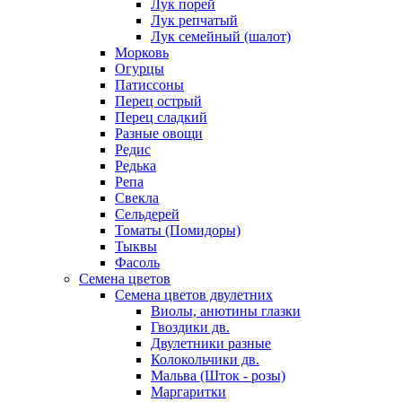
Лук порей
Лук репчатый
Лук семейный (шалот)
Морковь
Огурцы
Патиссоны
Перец острый
Перец сладкий
Разные овощи
Редис
Редька
Репа
Свекла
Сельдерей
Томаты (Помидоры)
Тыквы
Фасоль
Семена цветов
Семена цветов двулетних
Виолы, анютины глазки
Гвоздики дв.
Двулетники разные
Колокольчики дв.
Мальва (Шток - розы)
Маргаритки