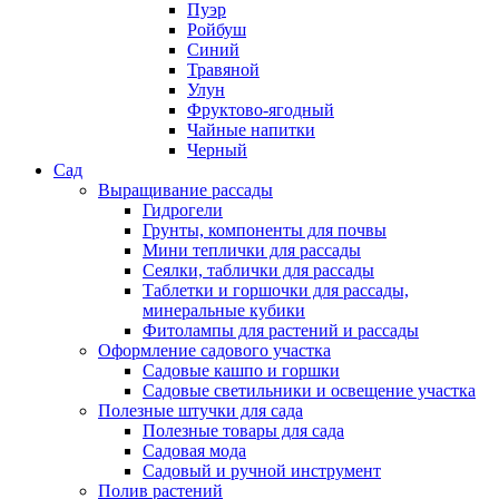
Пуэр
Ройбуш
Синий
Травяной
Улун
Фруктово-ягодный
Чайные напитки
Черный
Сад
Выращивание рассады
Гидрогели
Грунты, компоненты для почвы
Мини теплички для рассады
Сеялки, таблички для рассады
Таблетки и горшочки для рассады,
минеральные кубики
Фитолампы для растений и рассады
Оформление садового участка
Садовые кашпо и горшки
Садовые светильники и освещение участка
Полезные штучки для сада
Полезные товары для сада
Садовая мода
Садовый и ручной инструмент
Полив растений