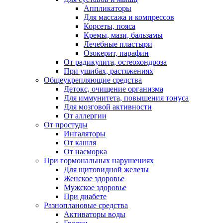
Аппликаторы
Для массажа и компрессов
Корсеты, пояса
Кремы, мази, бальзамы
Лечебные пластыри
Озокерит, парафин
От радикулита, остеохондроза
При ушибах, растяжениях
Общеукрепляющие средства
Детокс, очищение организма
Для иммунитета, повышения тонуса
Для мозговой активности
От аллергии
От простуды
Ингаляторы
От кашля
От насморка
При гормональных нарушениях
Для щитовидной железы
Женское здоровье
Мужское здоровье
При диабете
Разноплановые средства
Активаторы воды