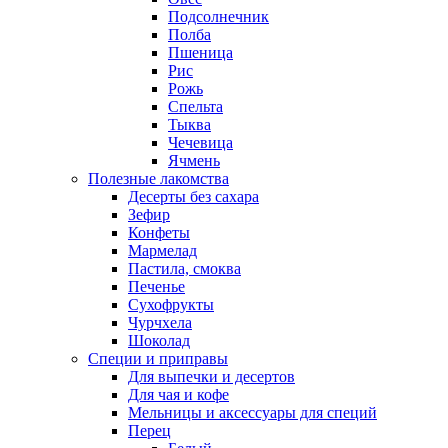
Подсолнечник
Полба
Пшеница
Рис
Рожь
Спельта
Тыква
Чечевица
Ячмень
Полезные лакомства
Десерты без сахара
Зефир
Конфеты
Мармелад
Пастила, смоква
Печенье
Сухофрукты
Чурчхела
Шоколад
Специи и приправы
Для выпечки и десертов
Для чая и кофе
Мельницы и аксессуары для специй
Перец