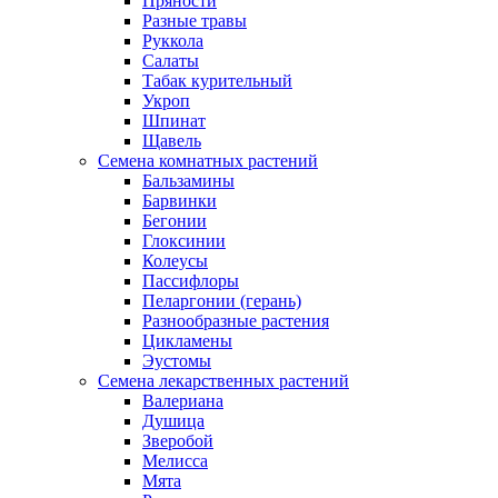
Пряности
Разные травы
Руккола
Салаты
Табак курительный
Укроп
Шпинат
Щавель
Семена комнатных растений
Бальзамины
Барвинки
Бегонии
Глоксинии
Колеусы
Пассифлоры
Пеларгонии (герань)
Разнообразные растения
Цикламены
Эустомы
Семена лекарственных растений
Валериана
Душица
Зверобой
Мелисса
Мята