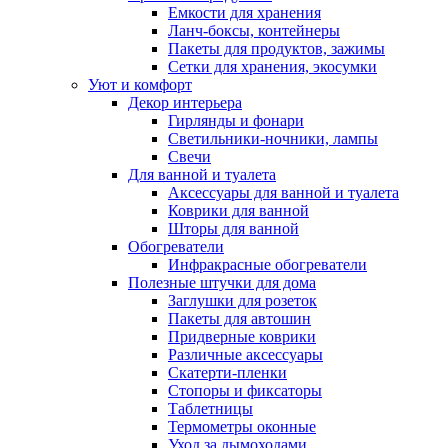
Емкости для хранения
Ланч-боксы, контейнеры
Пакеты для продуктов, зажимы
Сетки для хранения, экосумки
Уют и комфорт
Декор интерьера
Гирлянды и фонари
Светильники-ночники, лампы
Свечи
Для ванной и туалета
Аксессуары для ванной и туалета
Коврики для ванной
Шторы для ванной
Обогреватели
Инфракрасные обогреватели
Полезные штучки для дома
Заглушки для розеток
Пакеты для автошин
Придверные коврики
Различные аксессуары
Скатерти-пленки
Стопоры и фиксаторы
Таблетницы
Термометры оконные
Уход за дымоходами