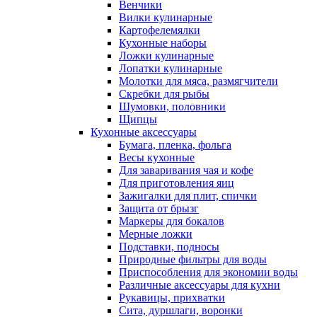
Венчики
Вилки кулинарные
Картофелемялки
Кухонные наборы
Ложки кулинарные
Лопатки кулинарные
Молотки для мяса, размягчители
Скребки для рыбы
Шумовки, половники
Щипцы
Кухонные аксессуары
Бумага, пленка, фольга
Весы кухонные
Для заваривания чая и кофе
Для приготовления яиц
Зажигалки для плит, спички
Защита от брызг
Маркеры для бокалов
Мерные ложки
Подставки, подносы
Природные фильтры для воды
Приспособления для экономии воды
Различные аксессуары для кухни
Рукавицы, прихватки
Сита, дуршлаги, воронки