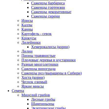
Саженцы барбариса
Саженцы гортензии
Саженцы декоративные
Саженцы сирени
Ирисы
Каллы
Канны
Картофель - севок
Крокусы
Лилейники
Хемерокалисы (корни)
Лилии
Пионы травянистые
Плодовые деревья и кустарники
Разные многолетники
Саженцы винограда
Саженцы роз (выращены в Сибири)
Хоста (корни)
Чеснок озимый
Яркие миксы
Семена
Мицелий грибов
Лесные грибы
Шампиньоны
Экзотические грибы