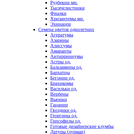
Рудбекии мн.
Тысячелистники
Фиалки
Хризантемы мн.
Эхинацеи
Семена цветов однолетних
Агератумы
Азарины
Алиссумы
Амаранты
Антирриниумы
Астры од.
Бальзамины од.
Бархатцы
Бегонии од.
Брахикомы
Васильки од.
Вербены
Вьюнки
Гацании
Гвоздики од.
Георгины од.
Гипсофилы од.
Готовые дизайнерские клумбы
Датуры (дурман)