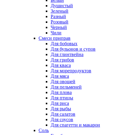
Белый
Душистый
Зеленый
Разный
Розовый
Черный
Чили
Смеси приправ
Для бобовых
Для бульонов и супов
Для глинтвейна
Для грибов
Для кваса
Для морепродуктов
Для мяса
Для овощей
Для пельменей
Для плова
Для птицы
Для риса
Для рыбы
Для салатов
Для соусов
Для спагетти и макарон
Соль