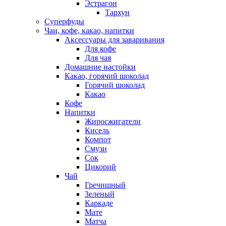
Эстрагон
Тархун
Суперфуды
Чаи, кофе, какао, напитки
Аксессуары для заваривания
Для кофе
Для чая
Домашние настойки
Какао, горячий шоколад
Горячий шоколад
Какао
Кофе
Напитки
Жиросжигатели
Кисель
Компот
Смузи
Сок
Цикорий
Чай
Гречишный
Зеленый
Каркаде
Мате
Матча