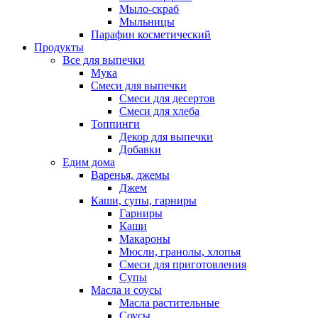
Мыло-скраб
Мыльницы
Парафин косметический
Продукты
Все для выпечки
Мука
Смеси для выпечки
Смеси для десертов
Смеси для хлеба
Топпинги
Декор для выпечки
Добавки
Едим дома
Варенья, джемы
Джем
Каши, супы, гарниры
Гарниры
Каши
Макароны
Мюсли, гранолы, хлопья
Смеси для приготовления
Супы
Масла и соусы
Масла растительные
Соусы