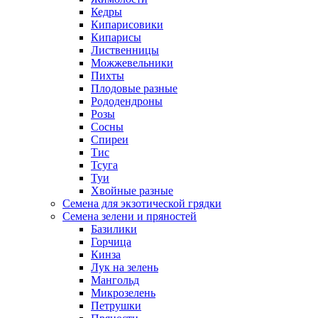
Кедры
Кипарисовики
Кипарисы
Лиственницы
Можжевельники
Пихты
Плодовые разные
Рододендроны
Розы
Сосны
Спиреи
Тис
Тсуга
Туи
Хвойные разные
Семена для экзотической грядки
Семена зелени и пряностей
Базилики
Горчица
Кинза
Лук на зелень
Мангольд
Микрозелень
Петрушки