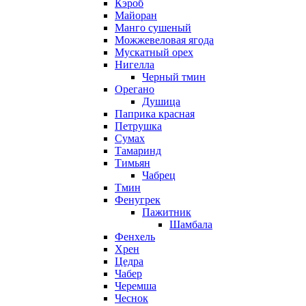
Кэроб
Майоран
Манго сушеный
Можжевеловая ягода
Мускатный орех
Нигелла
Черный тмин
Орегано
Душица
Паприка красная
Петрушка
Сумах
Тамаринд
Тимьян
Чабрец
Тмин
Фенугрек
Пажитник
Шамбала
Фенхель
Хрен
Цедра
Чабер
Черемша
Чеснок