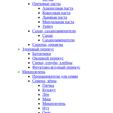
Ореховые пасты
Арахисовая паста
Кокосовая паста
Льняная паста
Миндальная паста
Урбеч
Сахар, сахарозаменители
Сахар
Сахарозаменители
Сиропы, пекмезы
Здоровый перекус
Батончики
Овощной перекус
Снеки, отруби, хлебцы
Фруктово-ягодный перекус
Микрозелень
Проращиватели для семян
Семена, зёрна
Гречка
Кунжут
Лён
Маш
Микрозелень
Нут
Овёс