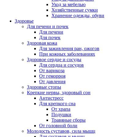
Уход за мебелью
Хозяйственные сумки
Хранение одежды, обуви
Здоровье
Для печени и почек
Для печени
Для почек
Здоровая кожа
Для заживления ран, ожогов
При кожных заболеваниях
Здоровое сердце и сосуды
Для сердца и сосудов
От варикоза
От геморроя
От давления
Здоровые стопы
Крепкие нервы, здоровый сон
Антистресс
Для крепкого сна
От храпа
Подушки
Травяные сборы
От головной боли
Молодость суставов, сила мышц
Для суставов и мышц