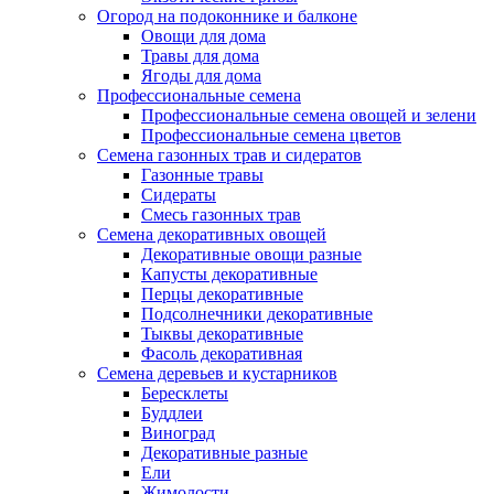
Огород на подоконнике и балконе
Овощи для дома
Травы для дома
Ягоды для дома
Профессиональные семена
Профессиональные семена овощей и зелени
Профессиональные семена цветов
Семена газонных трав и сидератов
Газонные травы
Сидераты
Смесь газонных трав
Семена декоративных овощей
Декоративные овощи разные
Капусты декоративные
Перцы декоративные
Подсолнечники декоративные
Тыквы декоративные
Фасоль декоративная
Семена деревьев и кустарников
Бересклеты
Буддлеи
Виноград
Декоративные разные
Ели
Жимолости