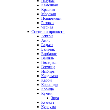
Голубая
Каменная
Красная
Морская
Поваренная
Розовая
Черная
Специи и пряности
Ажгон
Анис
Бадьян
Базилик
Барбарис
Ваниль
Гвоздика
Горчица
Имбирь
Кардамон
Карри
Кориандр
Корица
Кумин
Зира
Кунжут
Куркума