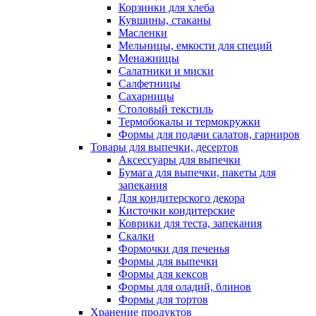
Корзинки для хлеба
Кувшины, стаканы
Масленки
Мельницы, емкости для специй
Менажницы
Салатники и миски
Салфетницы
Сахарницы
Столовый текстиль
Термобокалы и термокружки
Формы для подачи салатов, гарниров
Товары для выпечки, десертов
Аксессуары для выпечки
Бумага для выпечки, пакеты для
запекания
Для кондитерского декора
Кисточки кондитерские
Коврики для теста, запекания
Скалки
Формочки для печенья
Формы для выпечки
Формы для кексов
Формы для оладий, блинов
Формы для тортов
Хранение продуктов