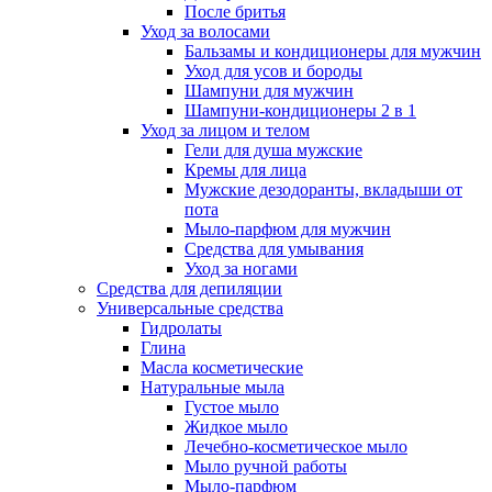
После бритья
Уход за волосами
Бальзамы и кондиционеры для мужчин
Уход для усов и бороды
Шампуни для мужчин
Шампуни-кондиционеры 2 в 1
Уход за лицом и телом
Гели для душа мужские
Кремы для лица
Мужские дезодоранты, вкладыши от
пота
Мыло-парфюм для мужчин
Средства для умывания
Уход за ногами
Средства для депиляции
Универсальные средства
Гидролаты
Глина
Масла косметические
Натуральные мыла
Густое мыло
Жидкое мыло
Лечебно-косметическое мыло
Мыло ручной работы
Мыло-парфюм