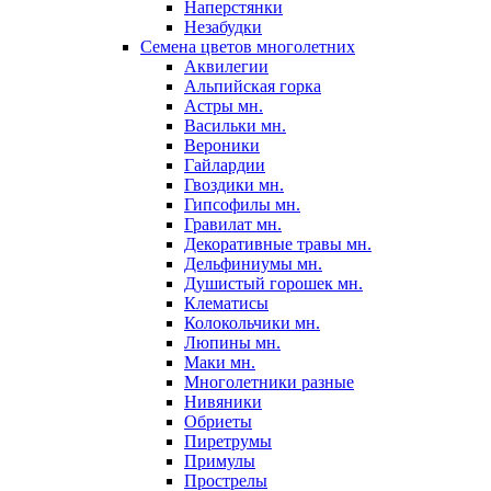
Наперстянки
Незабудки
Семена цветов многолетних
Аквилегии
Альпийская горка
Астры мн.
Васильки мн.
Вероники
Гайлардии
Гвоздики мн.
Гипсофилы мн.
Гравилат мн.
Декоративные травы мн.
Дельфиниумы мн.
Душистый горошек мн.
Клематисы
Колокольчики мн.
Люпины мн.
Маки мн.
Многолетники разные
Нивяники
Обриеты
Пиретрумы
Примулы
Прострелы