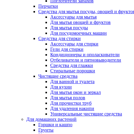
Поглотители запахов
Перчатки
Средства для мытья посуды, овощей и фрукто
Аксессуары для мытья
Для мытья овощей и фруктов
Для мытья посуды
Для посудомоечных машин
Средства для стирки
Аксессуары для стирки
Гели для стирки
Кондиционеры и ополаскиватели
Отбеливатели и пятновыводители
Средства для глажки
Стиральные порошки
Чистящие средства
Для ванной и туалета
Для кухни
Для мытья окон и зеркал
Для мытья полов
Для прочистки труб
Для удаления накипи
Универсальные чистящие средства
Для домашних растений
Горшки и кашпо
Грунты