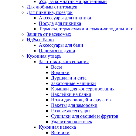
Уход за комнатными растениями
Для любимых питомцев
Для пикника, поездок
Аксессуары для пикника
Посуда для пикника
Термосы, термосумки и сумки-холодильники
Защита от насекомых
Идём в баню
Аксессуары для бани
Паримся от души
Кухонная утварь
Заготовки, консервация
Весы
Воронки
Дуршлаги и сита
Закаточные машинки
Крышки для консервирования
Наклейки на банки
Ножи для овощей и фруктов
Пакеты для заморозки
Разные аксессуары
Сушилки для овощей и фруктов
Удалители косточек
Кухонная навеска
Венчики