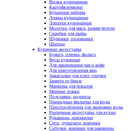
Вилки кулинарные
Картофелемялки
Кухонные наборы
Ложки кулинарные
Лопатки кулинарные
Молотки для мяса, размягчители
Скребки для рыбы
Шумовки, половники
Щипцы
Кухонные аксессуары
Бумага, пленка, фольга
Весы кухонные
Для заваривания чая и кофе
Для приготовления яиц
Зажигалки для плит, спички
Защита от брызг
Маркеры для бокалов
Мерные ложки
Подставки, подносы
Природные фильтры для воды
Приспособления для экономии воды
Различные аксессуары для кухни
Рукавицы, прихватки
Сита, дуршлаги, воронки
Ситечки, коврики для раковины