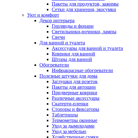
Пакеты для продуктов, зажимы
Сетки для хранения, экосумки
Уют и комфорт
Декор интерьера
Гирлянды и фонари
Светильники-ночники, лампы
Свечи
Для ванной и туалета
Аксессуары для ванной и туалета
Коврики для ванной
Шторы для ванной
Обогреватели
Инфракрасные обогреватели
Полезные штучки для дома
Заглушки для розеток
Пакеты для автошин
Придверные коврики
Различные аксессуары
Скатерти-пленки
Стопоры и фиксаторы
Таблетницы
Термометры оконные
Уход за дымоходами
Уход за мебелью
Хозяйственные сумки