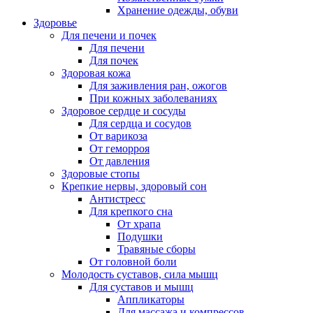
Хранение одежды, обуви
Здоровье
Для печени и почек
Для печени
Для почек
Здоровая кожа
Для заживления ран, ожогов
При кожных заболеваниях
Здоровое сердце и сосуды
Для сердца и сосудов
От варикоза
От геморроя
От давления
Здоровые стопы
Крепкие нервы, здоровый сон
Антистресс
Для крепкого сна
От храпа
Подушки
Травяные сборы
От головной боли
Молодость суставов, сила мышц
Для суставов и мышц
Аппликаторы
Для массажа и компрессов