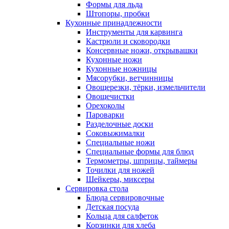
Формы для льда
Штопоры, пробки
Кухонные принадлежности
Инструменты для карвинга
Кастрюли и сковородки
Консервные ножи, открывашки
Кухонные ножи
Кухонные ножницы
Мясорубки, ветчинницы
Овощерезки, тёрки, измельчители
Овощечистки
Орехоколы
Пароварки
Разделочные доски
Соковыжималки
Специальные ножи
Специальные формы для блюд
Термометры, шприцы, таймеры
Точилки для ножей
Шейкеры, миксеры
Сервировка стола
Блюда сервировочные
Детская посуда
Кольца для салфеток
Корзинки для хлеба