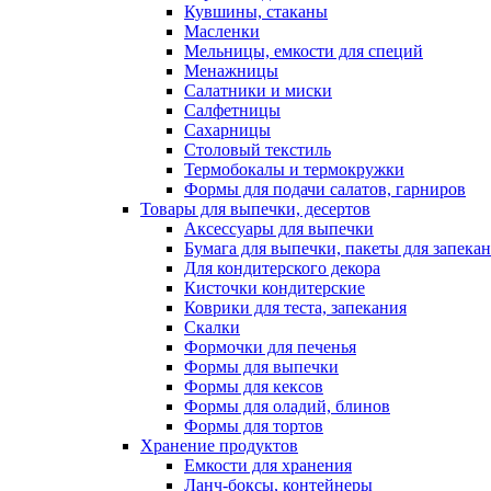
Кувшины, стаканы
Масленки
Мельницы, емкости для специй
Менажницы
Салатники и миски
Салфетницы
Сахарницы
Столовый текстиль
Термобокалы и термокружки
Формы для подачи салатов, гарниров
Товары для выпечки, десертов
Аксессуары для выпечки
Бумага для выпечки, пакеты для запека
Для кондитерского декора
Кисточки кондитерские
Коврики для теста, запекания
Скалки
Формочки для печенья
Формы для выпечки
Формы для кексов
Формы для оладий, блинов
Формы для тортов
Хранение продуктов
Емкости для хранения
Ланч-боксы, контейнеры