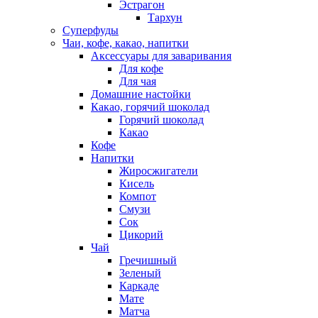
Эстрагон
Тархун
Суперфуды
Чаи, кофе, какао, напитки
Аксессуары для заваривания
Для кофе
Для чая
Домашние настойки
Какао, горячий шоколад
Горячий шоколад
Какао
Кофе
Напитки
Жиросжигатели
Кисель
Компот
Смузи
Сок
Цикорий
Чай
Гречишный
Зеленый
Каркаде
Мате
Матча