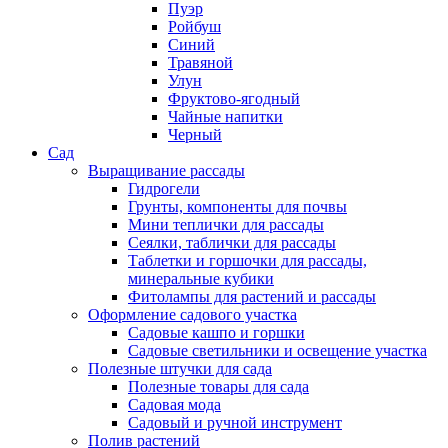
Пуэр
Ройбуш
Синий
Травяной
Улун
Фруктово-ягодный
Чайные напитки
Черный
Сад
Выращивание рассады
Гидрогели
Грунты, компоненты для почвы
Мини теплички для рассады
Сеялки, таблички для рассады
Таблетки и горшочки для рассады,
минеральные кубики
Фитолампы для растений и рассады
Оформление садового участка
Садовые кашпо и горшки
Садовые светильники и освещение участка
Полезные штучки для сада
Полезные товары для сада
Садовая мода
Садовый и ручной инструмент
Полив растений