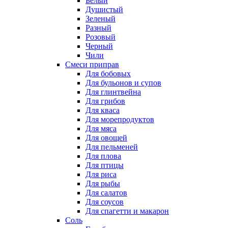
Белый
Душистый
Зеленый
Разный
Розовый
Черный
Чили
Смеси приправ
Для бобовых
Для бульонов и супов
Для глинтвейна
Для грибов
Для кваса
Для морепродуктов
Для мяса
Для овощей
Для пельменей
Для плова
Для птицы
Для риса
Для рыбы
Для салатов
Для соусов
Для спагетти и макарон
Соль