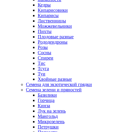
Кедры
Кипарисовики
Кипарисы
Лиственницы
Можжевельники
Пихты
Плодовые разные
Рододендроны
Розы
Сосны
Спиреи
Тис
Тсуга
Туи
Хвойные разные
Семена для экзотической грядки
Семена зелени и пряностей
Базилики
Горчица
Кинза
Лук на зелень
Мангольд
Микрозелень
Петрушки