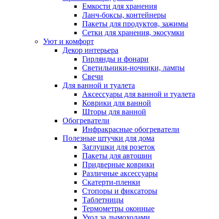
Емкости для хранения
Ланч-боксы, контейнеры
Пакеты для продуктов, зажимы
Сетки для хранения, экосумки
Уют и комфорт
Декор интерьера
Гирлянды и фонари
Светильники-ночники, лампы
Свечи
Для ванной и туалета
Аксессуары для ванной и туалета
Коврики для ванной
Шторы для ванной
Обогреватели
Инфракрасные обогреватели
Полезные штучки для дома
Заглушки для розеток
Пакеты для автошин
Придверные коврики
Различные аксессуары
Скатерти-пленки
Стопоры и фиксаторы
Таблетницы
Термометры оконные
Уход за дымоходами