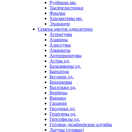
Рудбекии мн.
Тысячелистники
Фиалки
Хризантемы мн.
Эхинацеи
Семена цветов однолетних
Агератумы
Азарины
Алиссумы
Амаранты
Антирриниумы
Астры од.
Бальзамины од.
Бархатцы
Бегонии од.
Брахикомы
Васильки од.
Вербены
Вьюнки
Гацании
Гвоздики од.
Георгины од.
Гипсофилы од.
Готовые дизайнерские клумбы
Датуры (дурман)