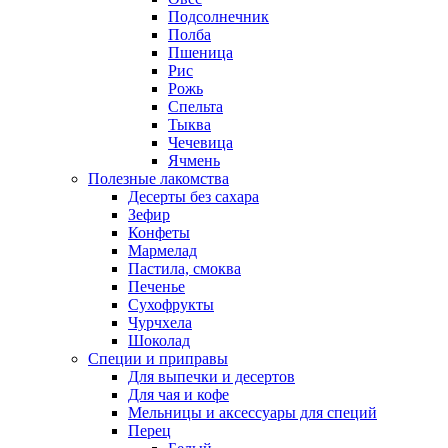
Подсолнечник
Полба
Пшеница
Рис
Рожь
Спельта
Тыква
Чечевица
Ячмень
Полезные лакомства
Десерты без сахара
Зефир
Конфеты
Мармелад
Пастила, смоква
Печенье
Сухофрукты
Чурчхела
Шоколад
Специи и приправы
Для выпечки и десертов
Для чая и кофе
Мельницы и аксессуары для специй
Перец