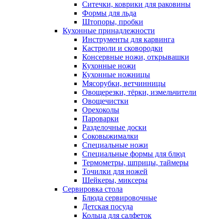
Ситечки, коврики для раковины
Формы для льда
Штопоры, пробки
Кухонные принадлежности
Инструменты для карвинга
Кастрюли и сковородки
Консервные ножи, открывашки
Кухонные ножи
Кухонные ножницы
Мясорубки, ветчинницы
Овощерезки, тёрки, измельчители
Овощечистки
Орехоколы
Пароварки
Разделочные доски
Соковыжималки
Специальные ножи
Специальные формы для блюд
Термометры, шприцы, таймеры
Точилки для ножей
Шейкеры, миксеры
Сервировка стола
Блюда сервировочные
Детская посуда
Кольца для салфеток