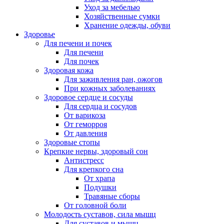
Уход за мебелью
Хозяйственные сумки
Хранение одежды, обуви
Здоровье
Для печени и почек
Для печени
Для почек
Здоровая кожа
Для заживления ран, ожогов
При кожных заболеваниях
Здоровое сердце и сосуды
Для сердца и сосудов
От варикоза
От геморроя
От давления
Здоровые стопы
Крепкие нервы, здоровый сон
Антистресс
Для крепкого сна
От храпа
Подушки
Травяные сборы
От головной боли
Молодость суставов, сила мышц
Для суставов и мышц