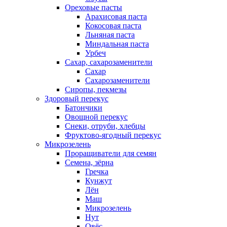
Ореховые пасты
Арахисовая паста
Кокосовая паста
Льняная паста
Миндальная паста
Урбеч
Сахар, сахарозаменители
Сахар
Сахарозаменители
Сиропы, пекмезы
Здоровый перекус
Батончики
Овощной перекус
Снеки, отруби, хлебцы
Фруктово-ягодный перекус
Микрозелень
Проращиватели для семян
Семена, зёрна
Гречка
Кунжут
Лён
Маш
Микрозелень
Нут
Овёс