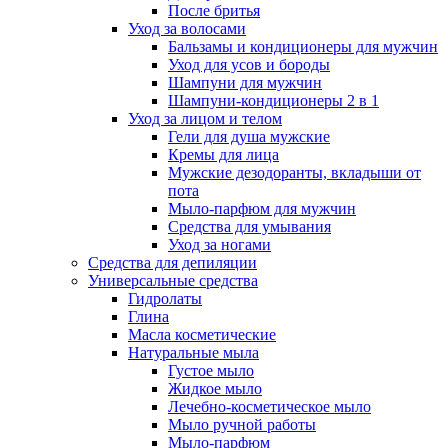
После бритья
Уход за волосами
Бальзамы и кондиционеры для мужчин
Уход для усов и бороды
Шампуни для мужчин
Шампуни-кондиционеры 2 в 1
Уход за лицом и телом
Гели для душа мужские
Кремы для лица
Мужские дезодоранты, вкладыши от
пота
Мыло-парфюм для мужчин
Средства для умывания
Уход за ногами
Средства для депиляции
Универсальные средства
Гидролаты
Глина
Масла косметические
Натуральные мыла
Густое мыло
Жидкое мыло
Лечебно-косметическое мыло
Мыло ручной работы
Мыло-парфюм