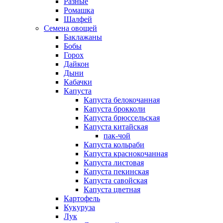
Разные
Ромашка
Шалфей
Семена овощей
Баклажаны
Бобы
Горох
Дайкон
Дыни
Кабачки
Капуста
Капуста белокочанная
Капуста брокколи
Капуста брюссельская
Капуста китайская
пак-чой
Капуста кольраби
Капуста краснокочанная
Капуста листовая
Капуста пекинская
Капуста савойская
Капуста цветная
Картофель
Кукуруза
Лук