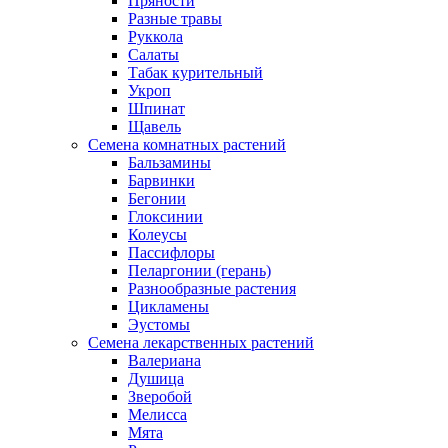
Пряности
Разные травы
Руккола
Салаты
Табак курительный
Укроп
Шпинат
Щавель
Семена комнатных растений
Бальзамины
Барвинки
Бегонии
Глоксинии
Колеусы
Пассифлоры
Пеларгонии (герань)
Разнообразные растения
Цикламены
Эустомы
Семена лекарственных растений
Валериана
Душица
Зверобой
Мелисса
Мята