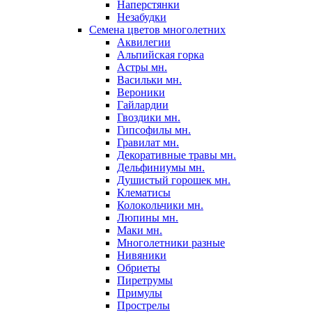
Наперстянки
Незабудки
Семена цветов многолетних
Аквилегии
Альпийская горка
Астры мн.
Васильки мн.
Вероники
Гайлардии
Гвоздики мн.
Гипсофилы мн.
Гравилат мн.
Декоративные травы мн.
Дельфиниумы мн.
Душистый горошек мн.
Клематисы
Колокольчики мн.
Люпины мн.
Маки мн.
Многолетники разные
Нивяники
Обриеты
Пиретрумы
Примулы
Прострелы