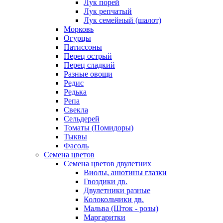
Лук порей
Лук репчатый
Лук семейный (шалот)
Морковь
Огурцы
Патиссоны
Перец острый
Перец сладкий
Разные овощи
Редис
Редька
Репа
Свекла
Сельдерей
Томаты (Помидоры)
Тыквы
Фасоль
Семена цветов
Семена цветов двулетних
Виолы, анютины глазки
Гвоздики дв.
Двулетники разные
Колокольчики дв.
Мальва (Шток - розы)
Маргаритки