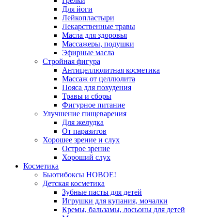
Грелки
Для йоги
Лейкопластыри
Лекарственные травы
Масла для здоровья
Массажеры, подушки
Эфирные масла
Стройная фигура
Антицеллюлитная косметика
Массаж от целлюлита
Пояса для похудения
Травы и сборы
Фигурное питание
Улучшение пищеварения
Для желудка
От паразитов
Хорошее зрение и слух
Острое зрение
Хороший слух
Косметика
Бьютибоксы НОВОЕ!
Детская косметика
Зубные пасты для детей
Игрушки для купания, мочалки
Кремы, бальзамы, лосьоны для детей