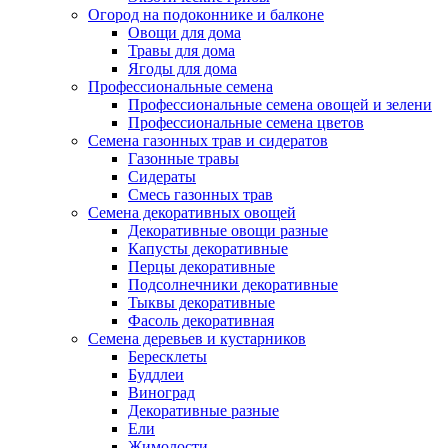
Огород на подоконнике и балконе
Овощи для дома
Травы для дома
Ягоды для дома
Профессиональные семена
Профессиональные семена овощей и зелени
Профессиональные семена цветов
Семена газонных трав и сидератов
Газонные травы
Сидераты
Смесь газонных трав
Семена декоративных овощей
Декоративные овощи разные
Капусты декоративные
Перцы декоративные
Подсолнечники декоративные
Тыквы декоративные
Фасоль декоративная
Семена деревьев и кустарников
Бересклеты
Буддлеи
Виноград
Декоративные разные
Ели
Жимолости