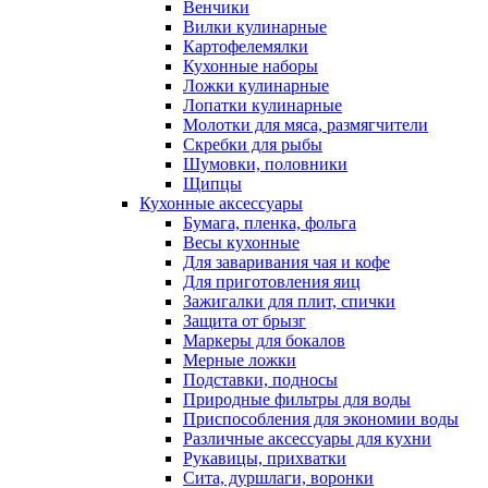
Венчики
Вилки кулинарные
Картофелемялки
Кухонные наборы
Ложки кулинарные
Лопатки кулинарные
Молотки для мяса, размягчители
Скребки для рыбы
Шумовки, половники
Щипцы
Кухонные аксессуары
Бумага, пленка, фольга
Весы кухонные
Для заваривания чая и кофе
Для приготовления яиц
Зажигалки для плит, спички
Защита от брызг
Маркеры для бокалов
Мерные ложки
Подставки, подносы
Природные фильтры для воды
Приспособления для экономии воды
Различные аксессуары для кухни
Рукавицы, прихватки
Сита, дуршлаги, воронки