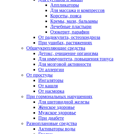
Аппликаторы
Для массажа и компрессов
Корсеты, пояса
Кремы, мази, бальзамы
Лечебные пластыри
Озокерит, парафин
От радикулита, остеохондроза
При ушибах, растяжениях
Общеукрепляющие средства
Детокс, очищение организма
Для иммунитета, повышения тонуса
Для мозговой активности
От аллергии
От простуды
Ингаляторы
От кашля
От насморка
При гормональных нарушениях
Для щитовидной железы
Женское здоровье
Мужское здоровье
При диабете
Разноплановые средства
Активаторы воды