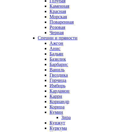
Голубая
Каменная
Красная
Морская
Поваренная
Розовая
Черная
Специи и пряности
Ажгон
Анис
Бадьян
Базилик
Барбарис
Ваниль
Гвоздика
Горчица
Имбирь
Кардамон
Карри
Кориандр
Корица
Кумин
Зира
Кунжут
Куркума