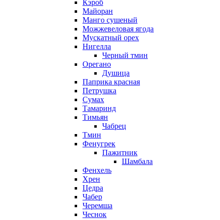
Кэроб
Майоран
Манго сушеный
Можжевеловая ягода
Мускатный орех
Нигелла
Черный тмин
Орегано
Душица
Паприка красная
Петрушка
Сумах
Тамаринд
Тимьян
Чабрец
Тмин
Фенугрек
Пажитник
Шамбала
Фенхель
Хрен
Цедра
Чабер
Черемша
Чеснок