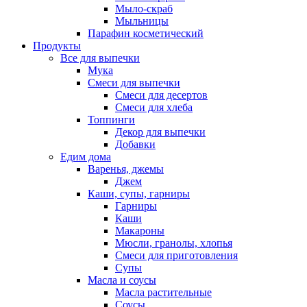
Мыло-скраб
Мыльницы
Парафин косметический
Продукты
Все для выпечки
Мука
Смеси для выпечки
Смеси для десертов
Смеси для хлеба
Топпинги
Декор для выпечки
Добавки
Едим дома
Варенья, джемы
Джем
Каши, супы, гарниры
Гарниры
Каши
Макароны
Мюсли, гранолы, хлопья
Смеси для приготовления
Супы
Масла и соусы
Масла растительные
Соусы