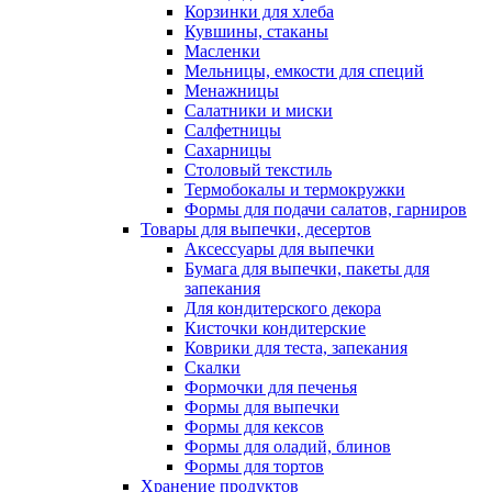
Корзинки для хлеба
Кувшины, стаканы
Масленки
Мельницы, емкости для специй
Менажницы
Салатники и миски
Салфетницы
Сахарницы
Столовый текстиль
Термобокалы и термокружки
Формы для подачи салатов, гарниров
Товары для выпечки, десертов
Аксессуары для выпечки
Бумага для выпечки, пакеты для
запекания
Для кондитерского декора
Кисточки кондитерские
Коврики для теста, запекания
Скалки
Формочки для печенья
Формы для выпечки
Формы для кексов
Формы для оладий, блинов
Формы для тортов
Хранение продуктов