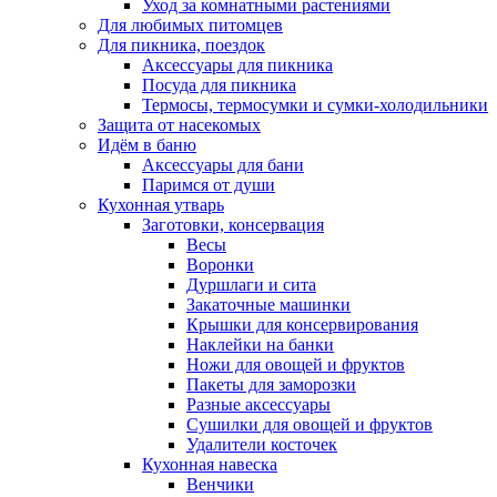
Уход за комнатными растениями
Для любимых питомцев
Для пикника, поездок
Аксессуары для пикника
Посуда для пикника
Термосы, термосумки и сумки-холодильники
Защита от насекомых
Идём в баню
Аксессуары для бани
Паримся от души
Кухонная утварь
Заготовки, консервация
Весы
Воронки
Дуршлаги и сита
Закаточные машинки
Крышки для консервирования
Наклейки на банки
Ножи для овощей и фруктов
Пакеты для заморозки
Разные аксессуары
Сушилки для овощей и фруктов
Удалители косточек
Кухонная навеска
Венчики