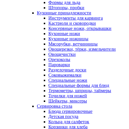
Формы для льда
Штопоры, пробки
Кухонные принадлежности
Инструменты для карвинга
Кастрюли и сковородки
Консервные ножи, открывашки
Кухонные ножи
Кухонные ножницы
Мясорубки, ветчинницы
Овощерезки, тёрки, измельчители
Овощечистки
Орехоколы
Пароварки
Разделочные доски
Соковыжималки
Специальные ножи
Специальные формы для блюд
Термометры, шприцы, таймеры
Точилки для ножей
Шейкеры, миксеры
Сервировка стола
Блюда сервировочные
Детская посуда
Кольца для салфеток
Корзинки для хлеба