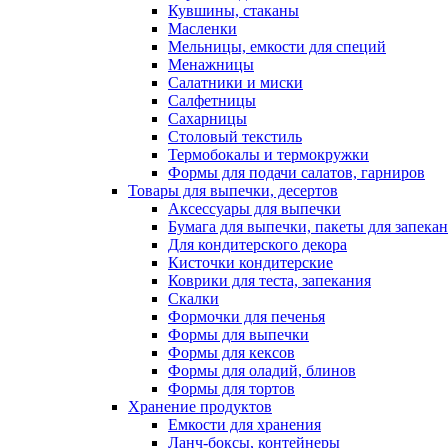
Кувшины, стаканы
Масленки
Мельницы, емкости для специй
Менажницы
Салатники и миски
Салфетницы
Сахарницы
Столовый текстиль
Термобокалы и термокружки
Формы для подачи салатов, гарниров
Товары для выпечки, десертов
Аксессуары для выпечки
Бумага для выпечки, пакеты для запека
Для кондитерского декора
Кисточки кондитерские
Коврики для теста, запекания
Скалки
Формочки для печенья
Формы для выпечки
Формы для кексов
Формы для оладий, блинов
Формы для тортов
Хранение продуктов
Емкости для хранения
Ланч-боксы, контейнеры