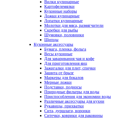
Вилки кулинарные
Картофелемялки
Кухонные наборы
Ложки кулинарные
Лопатки кулинарные
Молотки для мяса, размягчители
Скребки для рыбы
Шумовки, половники
Щипцы
Кухонные аксессуары
Бумага, пленка, фольга
Весы кухонные
Для заваривания чая и кофе
Для приготовления яиц
Зажигалки для плит, спички
Защита от брызг
Маркеры для бокалов
Мерные ложки
Подставки, подносы
Природные фильтры для воды
Приспособления для экономии воды
Различные аксессуары для кухни
Рукавицы, прихватки
Сита, дуршлаги, воронки
Ситечки, коврики для раковины