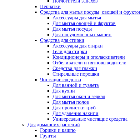
Поглотители запахов
Перчатки
Средства для мытья посуды, овощей и фрукто
Аксессуары для мытья
Для мытья овощей и фруктов
Для мытья посуды
Для посудомоечных машин
Средства для стирки
Аксессуары для стирки
Гели для стирки
Кондиционеры и ополаскиватели
Отбеливатели и пятновыводители
Средства для глажки
Стиральные порошки
Чистящие средства
Для ванной и туалета
Для кухни
Для мытья окон и зеркал
Для мытья полов
Для прочистки труб
Для удаления накипи
Универсальные чистящие средства
Для домашних растений
Горшки и кашпо
Грунты