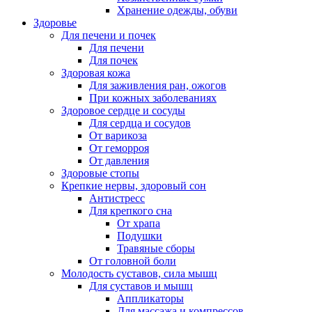
Хранение одежды, обуви
Здоровье
Для печени и почек
Для печени
Для почек
Здоровая кожа
Для заживления ран, ожогов
При кожных заболеваниях
Здоровое сердце и сосуды
Для сердца и сосудов
От варикоза
От геморроя
От давления
Здоровые стопы
Крепкие нервы, здоровый сон
Антистресс
Для крепкого сна
От храпа
Подушки
Травяные сборы
От головной боли
Молодость суставов, сила мышц
Для суставов и мышц
Аппликаторы
Для массажа и компрессов