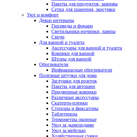
Пакеты для продуктов, зажимы
Сетки для хранения, экосумки
Уют и комфорт
Декор интерьера
Гирлянды и фонари
Светильники-ночники, лампы
Свечи
Для ванной и туалета
Аксессуары для ванной и туалета
Коврики для ванной
Шторы для ванной
Обогреватели
Инфракрасные обогреватели
Полезные штучки для дома
Заглушки для розеток
Пакеты для автошин
Придверные коврики
Различные аксессуары
Скатерти-пленки
Стопоры и фиксаторы
Таблетницы
Термометры оконные
Уход за дымоходами
Уход за мебелью
Хозяйственные сумки