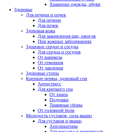
Хранение одежды, обуви
Здоровье
Для печени и почек
Для печени
Для почек
Здоровая кожа
Для заживления ран, ожогов
При кожных заболеваниях
Здоровое сердце и сосуды
Для сердца и сосудов
От варикоза
От геморроя
От давления
Здоровые стопы
Крепкие нервы, здоровый сон
Антистресс
Для крепкого сна
От храпа
Подушки
Травяные сборы
От головной боли
Молодость суставов, сила мышц
Для суставов и мышц
Аппликаторы
Для массажа и компрессов