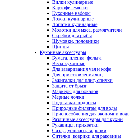
Вилки кулинарные
Картофелемялки
Кухонные наборы
Ложки кулинарные
Лопатки кулинарные
Молотки для мяса, размягчители
Скребки для рыбы
Шумовки, половники
Щипцы
Кухонные аксессуары
Бумага, пленка, фольга
Весы кухонные
Для заваривания чая и кофе
Для приготовления яиц
Зажигалки для плит, спички
Защита от брызг
Маркеры для бокалов
Мерные ложки
Подставки, подносы
Природные фильтры для воды
Приспособления для экономии воды
Различные аксессуары для кухни
Рукавицы, прихватки
Сита, дуршлаги, воронки
Ситечки, коврики для раковины