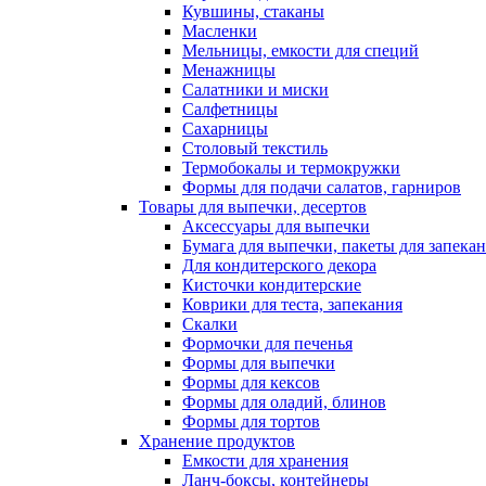
Кувшины, стаканы
Масленки
Мельницы, емкости для специй
Менажницы
Салатники и миски
Салфетницы
Сахарницы
Столовый текстиль
Термобокалы и термокружки
Формы для подачи салатов, гарниров
Товары для выпечки, десертов
Аксессуары для выпечки
Бумага для выпечки, пакеты для запека
Для кондитерского декора
Кисточки кондитерские
Коврики для теста, запекания
Скалки
Формочки для печенья
Формы для выпечки
Формы для кексов
Формы для оладий, блинов
Формы для тортов
Хранение продуктов
Емкости для хранения
Ланч-боксы, контейнеры