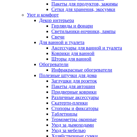
Пакеты для продуктов, зажимы
Сетки для хранения, экосумки
Уют и комфорт
Декор интерьера
Гирлянды и фонари
Светильники-ночники, лампы
Свечи
Для ванной и туалета
Аксессуары для ванной и туалета
Коврики для ванной
Шторы для ванной
Обогреватели
Инфракрасные обогреватели
Полезные штучки для дома
Заглушки для розеток
Пакеты для автошин
Придверные коврики
Различные аксессуары
Скатерти-пленки
Стопоры и фиксаторы
Таблетницы
Термометры оконные
Уход за дымоходами
Уход за мебелью
Хозяйственные сумки