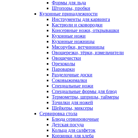
Формы для льда
Штопоры, пробки
Кухонные принадлежности
Инструменты для карвинга
Кастрюли и сковородки
Консервные ножи, открывашки
Кухонные ножи
Кухонные ножницы
Мясорубки, ветчинницы
Овощерезки, тёрки, измельчители
Овощечистки
Орехоколы
Пароварки
Разделочные доски
Соковыжималки
Специальные ножи
Специальные формы для блюд
Термометры, шприцы, таймеры
Точилки для ножей
Шейкеры, миксеры
Сервировка стола
Блюда сервировочные
Детская посуда
Кольца для салфеток
Корзинки для хлеба