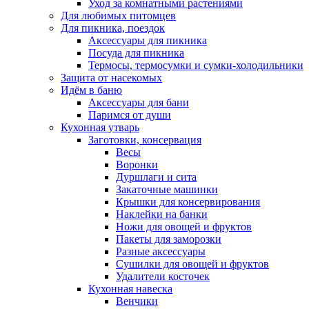
Уход за комнатными растениями
Для любимых питомцев
Для пикника, поездок
Аксессуары для пикника
Посуда для пикника
Термосы, термосумки и сумки-холодильники
Защита от насекомых
Идём в баню
Аксессуары для бани
Паримся от души
Кухонная утварь
Заготовки, консервация
Весы
Воронки
Дуршлаги и сита
Закаточные машинки
Крышки для консервирования
Наклейки на банки
Ножи для овощей и фруктов
Пакеты для заморозки
Разные аксессуары
Сушилки для овощей и фруктов
Удалители косточек
Кухонная навеска
Венчики