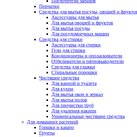
Поглотители запахов
Перчатки
Средства для мытья посуды, овощей и фрукто
Аксессуары для мытья
Для мытья овощей и фруктов
Для мытья посуды
Для посудомоечных машин
Средства для стирки
Аксессуары для стирки
Гели для стирки
Кондиционеры и ополаскиватели
Отбеливатели и пятновыводители
Средства для глажки
Стиральные порошки
Чистящие средства
Для ванной и туалета
Для кухни
Для мытья окон и зеркал
Для мытья полов
Для прочистки труб
Для удаления накипи
Универсальные чистящие средства
Для домашних растений
Горшки и кашпо
Грунты