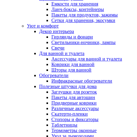
Емкости для хранения
Ланч-боксы, контейнеры
Пакеты для продуктов, зажимы
Сетки для хранения, экосумки
Уют и комфорт
Декор интерьера
Гирлянды и фонари
Светильники-ночники, лампы
Свечи
Для ванной и туалета
Аксессуары для ванной и туалета
Коврики для ванной
Шторы для ванной
Обогреватели
Инфракрасные обогреватели
Полезные штучки для дома
Заглушки для розеток
Пакеты для автошин
Придверные коврики
Различные аксессуары
Скатерти-пленки
Стопоры и фиксаторы
Таблетницы
Термометры оконные
Уход за дымоходами