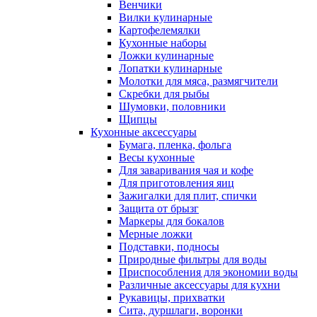
Венчики
Вилки кулинарные
Картофелемялки
Кухонные наборы
Ложки кулинарные
Лопатки кулинарные
Молотки для мяса, размягчители
Скребки для рыбы
Шумовки, половники
Щипцы
Кухонные аксессуары
Бумага, пленка, фольга
Весы кухонные
Для заваривания чая и кофе
Для приготовления яиц
Зажигалки для плит, спички
Защита от брызг
Маркеры для бокалов
Мерные ложки
Подставки, подносы
Природные фильтры для воды
Приспособления для экономии воды
Различные аксессуары для кухни
Рукавицы, прихватки
Сита, дуршлаги, воронки