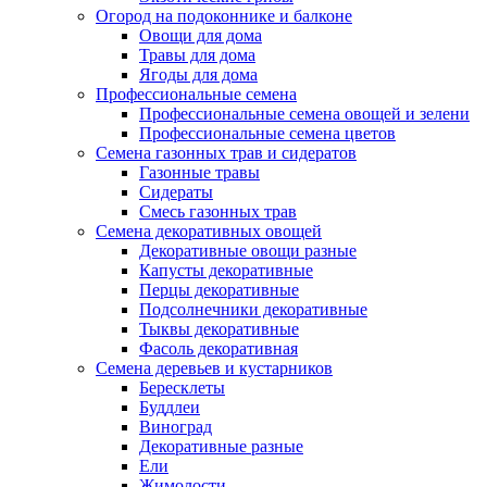
Огород на подоконнике и балконе
Овощи для дома
Травы для дома
Ягоды для дома
Профессиональные семена
Профессиональные семена овощей и зелени
Профессиональные семена цветов
Семена газонных трав и сидератов
Газонные травы
Сидераты
Смесь газонных трав
Семена декоративных овощей
Декоративные овощи разные
Капусты декоративные
Перцы декоративные
Подсолнечники декоративные
Тыквы декоративные
Фасоль декоративная
Семена деревьев и кустарников
Бересклеты
Буддлеи
Виноград
Декоративные разные
Ели
Жимолости