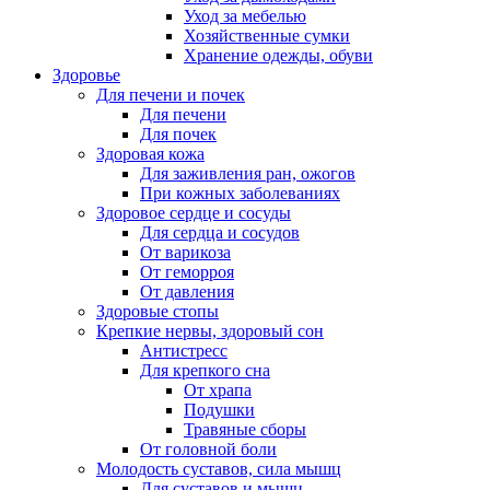
Уход за мебелью
Хозяйственные сумки
Хранение одежды, обуви
Здоровье
Для печени и почек
Для печени
Для почек
Здоровая кожа
Для заживления ран, ожогов
При кожных заболеваниях
Здоровое сердце и сосуды
Для сердца и сосудов
От варикоза
От геморроя
От давления
Здоровые стопы
Крепкие нервы, здоровый сон
Антистресс
Для крепкого сна
От храпа
Подушки
Травяные сборы
От головной боли
Молодость суставов, сила мышц
Для суставов и мышц