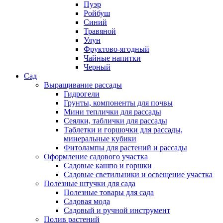
Пуэр
Ройбуш
Синий
Травяной
Улун
Фруктово-ягодный
Чайные напитки
Черный
Сад
Выращивание рассады
Гидрогели
Грунты, компоненты для почвы
Мини теплички для рассады
Сеялки, таблички для рассады
Таблетки и горшочки для рассады,
минеральные кубики
Фитолампы для растений и рассады
Оформление садового участка
Садовые кашпо и горшки
Садовые светильники и освещение участка
Полезные штучки для сада
Полезные товары для сада
Садовая мода
Садовый и ручной инструмент
Полив растений