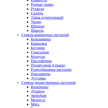
Пряности
Разные травы
Руккола
Салаты
Табак курительный
Укроп
Шпинат
Щавель
Семена комнатных растений
Бальзамины
Барвинки
Бегонии
Глоксинии
Колеусы
Пассифлоры
Пеларгонии (герань)
Разнообразные растения
Цикламены
Эустомы
Семена лекарственных растений
Валериана
Душица
Зверобой
Мелисса
Мята