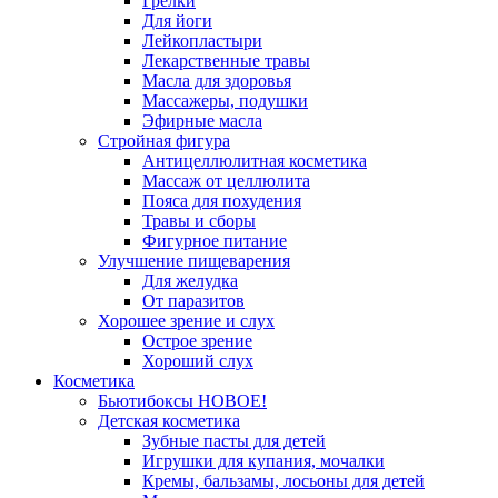
Грелки
Для йоги
Лейкопластыри
Лекарственные травы
Масла для здоровья
Массажеры, подушки
Эфирные масла
Стройная фигура
Антицеллюлитная косметика
Массаж от целлюлита
Пояса для похудения
Травы и сборы
Фигурное питание
Улучшение пищеварения
Для желудка
От паразитов
Хорошее зрение и слух
Острое зрение
Хороший слух
Косметика
Бьютибоксы НОВОЕ!
Детская косметика
Зубные пасты для детей
Игрушки для купания, мочалки
Кремы, бальзамы, лосьоны для детей