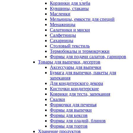
Корзинки для хлеба
Кувшины, стаканы
Масленки
Мельницы, емкости для специй
Менажницы
Салатники и миски
Салфетницы
Сахарницы
Столовый текстиль
Термобокалы и термокружки
Формы для подачи салатов, гарниров
Товары для выпечки, десертов
Аксессуары для выпечки
Бумага для выпечки, пакеты для
запекания
Для кондитерского декора
Кисточки кондитерские
Коврики для теста, запекания
Скалки
Формочки для печенья
Формы для выпечки
Формы для кексов
Формы для оладий, блинов
Формы для тортов
Хранение продуктов