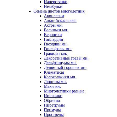
Наперстянки
Незабудки
Семена цветов многолетних
Аквилегии
Альпийская горка
Астры мн.
Васильки мн.
Вероники
Гайлардии
Гвоздики мн.
Гипсофилы мн.
Гравилат мн.
Декоративные травы мн.
Дельфиниумы мн.
Душистый горошек мн.
Клематисы
Колокольчики мн.
Люпины мн.
Маки мн.
Многолетники разные
Нивяники
Обриеты
Пиретрумы
Примулы
Прострелы