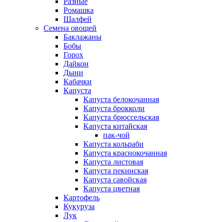
Разные
Ромашка
Шалфей
Семена овощей
Баклажаны
Бобы
Горох
Дайкон
Дыни
Кабачки
Капуста
Капуста белокочанная
Капуста брокколи
Капуста брюссельская
Капуста китайская
пак-чой
Капуста кольраби
Капуста краснокочанная
Капуста листовая
Капуста пекинская
Капуста савойская
Капуста цветная
Картофель
Кукуруза
Лук