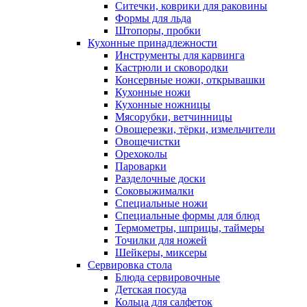
Ситечки, коврики для раковины
Формы для льда
Штопоры, пробки
Кухонные принадлежности
Инструменты для карвинга
Кастрюли и сковородки
Консервные ножи, открывашки
Кухонные ножи
Кухонные ножницы
Мясорубки, ветчинницы
Овощерезки, тёрки, измельчители
Овощечистки
Орехоколы
Пароварки
Разделочные доски
Соковыжималки
Специальные ножи
Специальные формы для блюд
Термометры, шприцы, таймеры
Точилки для ножей
Шейкеры, миксеры
Сервировка стола
Блюда сервировочные
Детская посуда
Кольца для салфеток