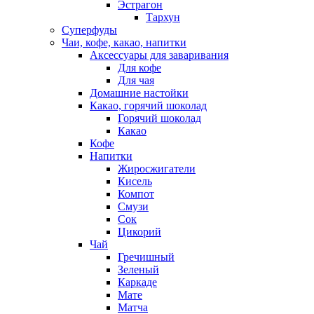
Эстрагон
Тархун
Суперфуды
Чаи, кофе, какао, напитки
Аксессуары для заваривания
Для кофе
Для чая
Домашние настойки
Какао, горячий шоколад
Горячий шоколад
Какао
Кофе
Напитки
Жиросжигатели
Кисель
Компот
Смузи
Сок
Цикорий
Чай
Гречишный
Зеленый
Каркаде
Мате
Матча