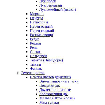
Лук порей
Лук репчатый
Лук семейный (шалот)
Морковь
Огурцы
Патиссоны
Перец острый
Перец сладкий
Разные овощи
Редис
Редька
Репа
Свекла
Сельдерей
Томаты (Помидоры)
Тыквы
Фасоль
Семена цветов
Семена цветов двулетних
Виолы, анютины глазки
Гвоздики дв.
Двулетники разные
Колокольчики дв.
Мальва (Шток - розы)
Маргаритки