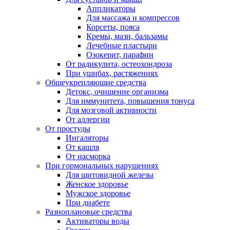
Аппликаторы
Для массажа и компрессов
Корсеты, пояса
Кремы, мази, бальзамы
Лечебные пластыри
Озокерит, парафин
От радикулита, остеохондроза
При ушибах, растяжениях
Общеукрепляющие средства
Детокс, очищение организма
Для иммунитета, повышения тонуса
Для мозговой активности
От аллергии
От простуды
Ингаляторы
От кашля
От насморка
При гормональных нарушениях
Для щитовидной железы
Женское здоровье
Мужское здоровье
При диабете
Разноплановые средства
Активаторы воды