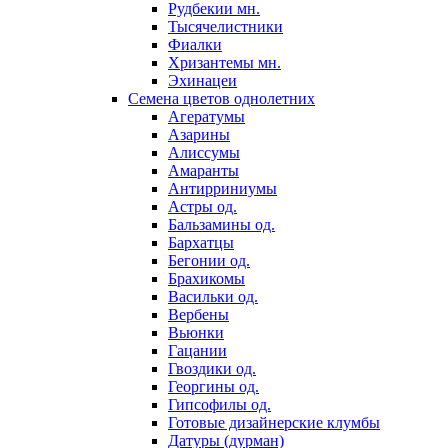
Рудбекии мн.
Тысячелистники
Фиалки
Хризантемы мн.
Эхинацеи
Семена цветов однолетних
Агератумы
Азарины
Алиссумы
Амаранты
Антирриниумы
Астры од.
Бальзамины од.
Бархатцы
Бегонии од.
Брахикомы
Васильки од.
Вербены
Вьюнки
Гацании
Гвоздики од.
Георгины од.
Гипсофилы од.
Готовые дизайнерские клумбы
Датуры (дурман)