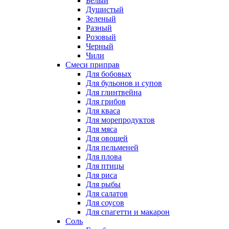
Белый
Душистый
Зеленый
Разный
Розовый
Черный
Чили
Смеси приправ
Для бобовых
Для бульонов и супов
Для глинтвейна
Для грибов
Для кваса
Для морепродуктов
Для мяса
Для овощей
Для пельменей
Для плова
Для птицы
Для риса
Для рыбы
Для салатов
Для соусов
Для спагетти и макарон
Соль