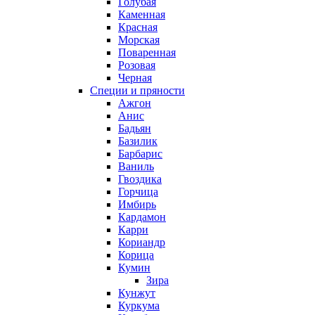
Голубая
Каменная
Красная
Морская
Поваренная
Розовая
Черная
Специи и пряности
Ажгон
Анис
Бадьян
Базилик
Барбарис
Ваниль
Гвоздика
Горчица
Имбирь
Кардамон
Карри
Кориандр
Корица
Кумин
Зира
Кунжут
Куркума