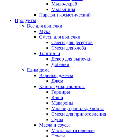
Мыло-скраб
Мыльницы
Парафин косметический
Продукты
Все для выпечки
Мука
Смеси для выпечки
Смеси для десертов
Смеси для хлеба
Топпинги
Декор для выпечки
Добавки
Едим дома
Варенья, джемы
Джем
Каши, супы, гарниры
Гарниры
Каши
Макароны
Мюсли, гранолы, хлопья
Смеси для приготовления
Супы
Масла и соусы
Масла растительные
Соусы