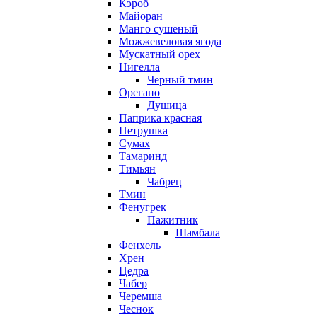
Кэроб
Майоран
Манго сушеный
Можжевеловая ягода
Мускатный орех
Нигелла
Черный тмин
Орегано
Душица
Паприка красная
Петрушка
Сумах
Тамаринд
Тимьян
Чабрец
Тмин
Фенугрек
Пажитник
Шамбала
Фенхель
Хрен
Цедра
Чабер
Черемша
Чеснок