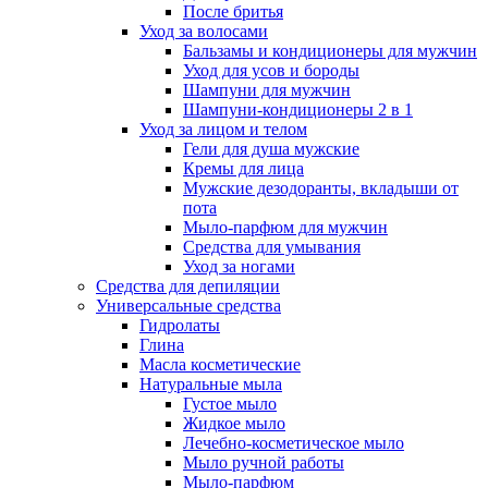
После бритья
Уход за волосами
Бальзамы и кондиционеры для мужчин
Уход для усов и бороды
Шампуни для мужчин
Шампуни-кондиционеры 2 в 1
Уход за лицом и телом
Гели для душа мужские
Кремы для лица
Мужские дезодоранты, вкладыши от
пота
Мыло-парфюм для мужчин
Средства для умывания
Уход за ногами
Средства для депиляции
Универсальные средства
Гидролаты
Глина
Масла косметические
Натуральные мыла
Густое мыло
Жидкое мыло
Лечебно-косметическое мыло
Мыло ручной работы
Мыло-парфюм