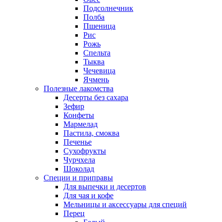
Подсолнечник
Полба
Пшеница
Рис
Рожь
Спельта
Тыква
Чечевица
Ячмень
Полезные лакомства
Десерты без сахара
Зефир
Конфеты
Мармелад
Пастила, смоква
Печенье
Сухофрукты
Чурчхела
Шоколад
Специи и приправы
Для выпечки и десертов
Для чая и кофе
Мельницы и аксессуары для специй
Перец