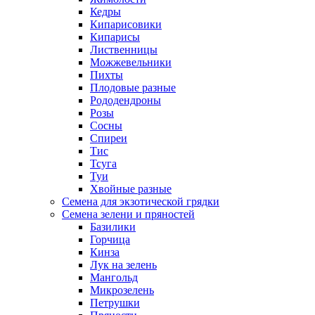
Кедры
Кипарисовики
Кипарисы
Лиственницы
Можжевельники
Пихты
Плодовые разные
Рододендроны
Розы
Сосны
Спиреи
Тис
Тсуга
Туи
Хвойные разные
Семена для экзотической грядки
Семена зелени и пряностей
Базилики
Горчица
Кинза
Лук на зелень
Мангольд
Микрозелень
Петрушки