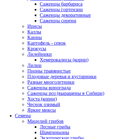
Саженцы барбариса
Саженцы гортензии
Саженцы декоративные
Саженцы сирени
Ирисы
Каллы
Канны
Картофель - севок
Крокусы
Лилейники
Хемерокалисы (корни)
Лилии
Пионы травянистые
Плодовые деревья и кустарники
Разные многолетники
Саженцы винограда
Саженцы роз (выращены в Сибири)
Хоста (корни)
Чеснок озимый
Яркие миксы
Семена
Мицелий грибов
Лесные грибы
Шампиньоны
Экзотические грибы