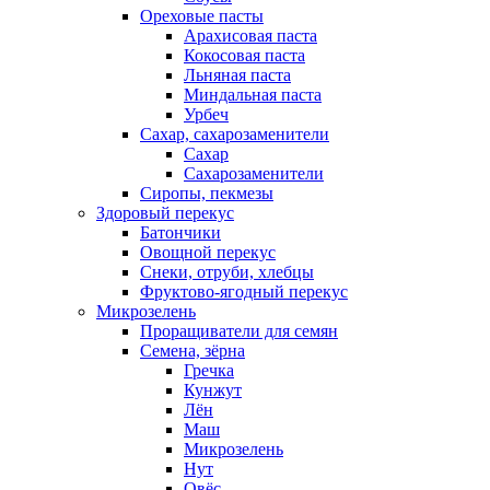
Ореховые пасты
Арахисовая паста
Кокосовая паста
Льняная паста
Миндальная паста
Урбеч
Сахар, сахарозаменители
Сахар
Сахарозаменители
Сиропы, пекмезы
Здоровый перекус
Батончики
Овощной перекус
Снеки, отруби, хлебцы
Фруктово-ягодный перекус
Микрозелень
Проращиватели для семян
Семена, зёрна
Гречка
Кунжут
Лён
Маш
Микрозелень
Нут
Овёс