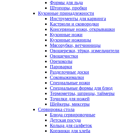
Формы для льда
Штопоры, пробки
Кухонные принадлежности
Инструменты для карвинга
Кастрюли и сковородки
Консервные ножи, открывашки
Кухонные ножи
Кухонные ножницы
Мясорубки, ветчинницы
Овощерезки, тёрки, измельчители
Овощечистки
Орехоколы
Пароварки
Разделочные доски
Соковыжималки
Специальные ножи
Специальные формы для блюд
Термометры, шприцы, таймеры
Точилки для ножей
Шейкеры, миксеры
Сервировка стола
Блюда сервировочные
Детская посуда
Кольца для салфеток
Корзинки для хлеба