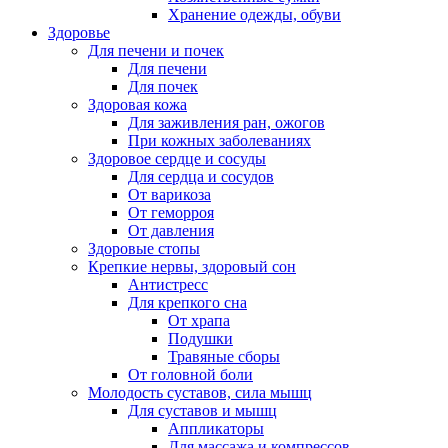
Хранение одежды, обуви
Здоровье
Для печени и почек
Для печени
Для почек
Здоровая кожа
Для заживления ран, ожогов
При кожных заболеваниях
Здоровое сердце и сосуды
Для сердца и сосудов
От варикоза
От геморроя
От давления
Здоровые стопы
Крепкие нервы, здоровый сон
Антистресс
Для крепкого сна
От храпа
Подушки
Травяные сборы
От головной боли
Молодость суставов, сила мышц
Для суставов и мышц
Аппликаторы
Для массажа и компрессов