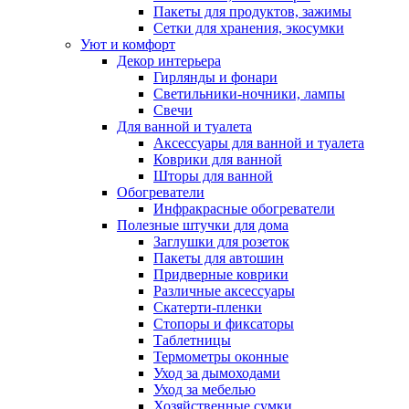
Пакеты для продуктов, зажимы
Сетки для хранения, экосумки
Уют и комфорт
Декор интерьера
Гирлянды и фонари
Светильники-ночники, лампы
Свечи
Для ванной и туалета
Аксессуары для ванной и туалета
Коврики для ванной
Шторы для ванной
Обогреватели
Инфракрасные обогреватели
Полезные штучки для дома
Заглушки для розеток
Пакеты для автошин
Придверные коврики
Различные аксессуары
Скатерти-пленки
Стопоры и фиксаторы
Таблетницы
Термометры оконные
Уход за дымоходами
Уход за мебелью
Хозяйственные сумки