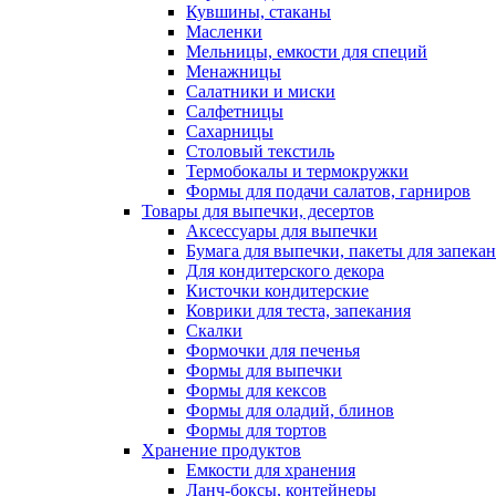
Кувшины, стаканы
Масленки
Мельницы, емкости для специй
Менажницы
Салатники и миски
Салфетницы
Сахарницы
Столовый текстиль
Термобокалы и термокружки
Формы для подачи салатов, гарниров
Товары для выпечки, десертов
Аксессуары для выпечки
Бумага для выпечки, пакеты для запека
Для кондитерского декора
Кисточки кондитерские
Коврики для теста, запекания
Скалки
Формочки для печенья
Формы для выпечки
Формы для кексов
Формы для оладий, блинов
Формы для тортов
Хранение продуктов
Емкости для хранения
Ланч-боксы, контейнеры