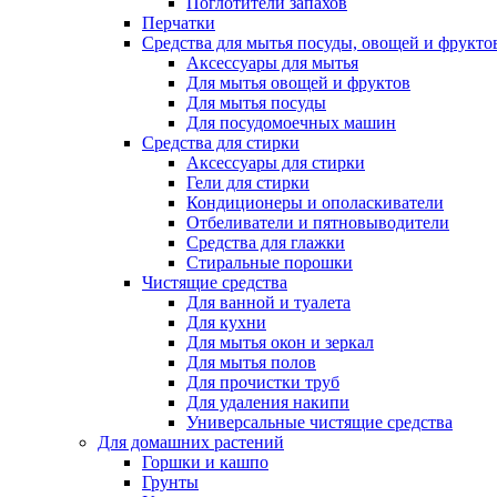
Поглотители запахов
Перчатки
Средства для мытья посуды, овощей и фрукто
Аксессуары для мытья
Для мытья овощей и фруктов
Для мытья посуды
Для посудомоечных машин
Средства для стирки
Аксессуары для стирки
Гели для стирки
Кондиционеры и ополаскиватели
Отбеливатели и пятновыводители
Средства для глажки
Стиральные порошки
Чистящие средства
Для ванной и туалета
Для кухни
Для мытья окон и зеркал
Для мытья полов
Для прочистки труб
Для удаления накипи
Универсальные чистящие средства
Для домашних растений
Горшки и кашпо
Грунты