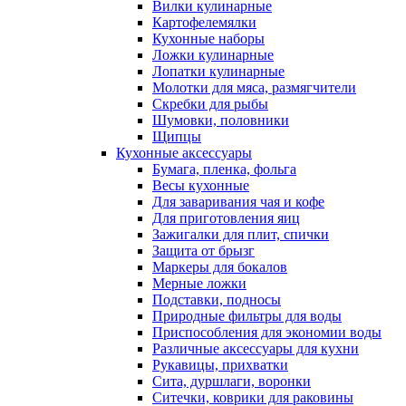
Вилки кулинарные
Картофелемялки
Кухонные наборы
Ложки кулинарные
Лопатки кулинарные
Молотки для мяса, размягчители
Скребки для рыбы
Шумовки, половники
Щипцы
Кухонные аксессуары
Бумага, пленка, фольга
Весы кухонные
Для заваривания чая и кофе
Для приготовления яиц
Зажигалки для плит, спички
Защита от брызг
Маркеры для бокалов
Мерные ложки
Подставки, подносы
Природные фильтры для воды
Приспособления для экономии воды
Различные аксессуары для кухни
Рукавицы, прихватки
Сита, дуршлаги, воронки
Ситечки, коврики для раковины