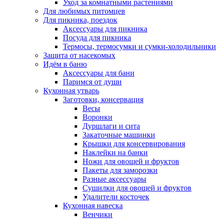
Уход за комнатными растениями
Для любимых питомцев
Для пикника, поездок
Аксессуары для пикника
Посуда для пикника
Термосы, термосумки и сумки-холодильники
Защита от насекомых
Идём в баню
Аксессуары для бани
Паримся от души
Кухонная утварь
Заготовки, консервация
Весы
Воронки
Дуршлаги и сита
Закаточные машинки
Крышки для консервирования
Наклейки на банки
Ножи для овощей и фруктов
Пакеты для заморозки
Разные аксессуары
Сушилки для овощей и фруктов
Удалители косточек
Кухонная навеска
Венчики