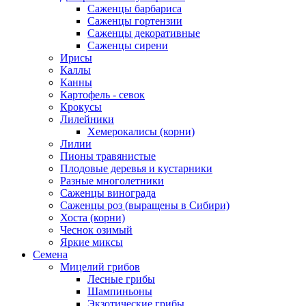
Саженцы барбариса
Саженцы гортензии
Саженцы декоративные
Саженцы сирени
Ирисы
Каллы
Канны
Картофель - севок
Крокусы
Лилейники
Хемерокалисы (корни)
Лилии
Пионы травянистые
Плодовые деревья и кустарники
Разные многолетники
Саженцы винограда
Саженцы роз (выращены в Сибири)
Хоста (корни)
Чеснок озимый
Яркие миксы
Семена
Мицелий грибов
Лесные грибы
Шампиньоны
Экзотические грибы