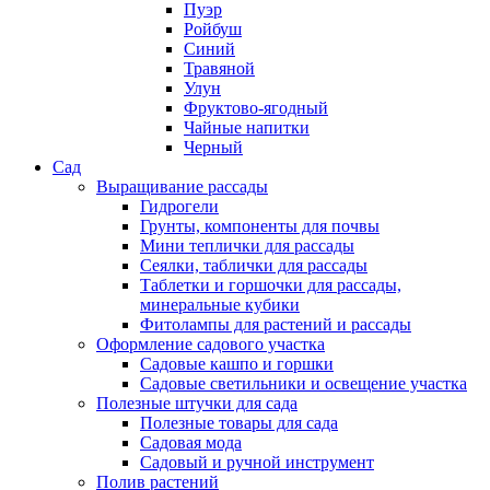
Пуэр
Ройбуш
Синий
Травяной
Улун
Фруктово-ягодный
Чайные напитки
Черный
Сад
Выращивание рассады
Гидрогели
Грунты, компоненты для почвы
Мини теплички для рассады
Сеялки, таблички для рассады
Таблетки и горшочки для рассады,
минеральные кубики
Фитолампы для растений и рассады
Оформление садового участка
Садовые кашпо и горшки
Садовые светильники и освещение участка
Полезные штучки для сада
Полезные товары для сада
Садовая мода
Садовый и ручной инструмент
Полив растений