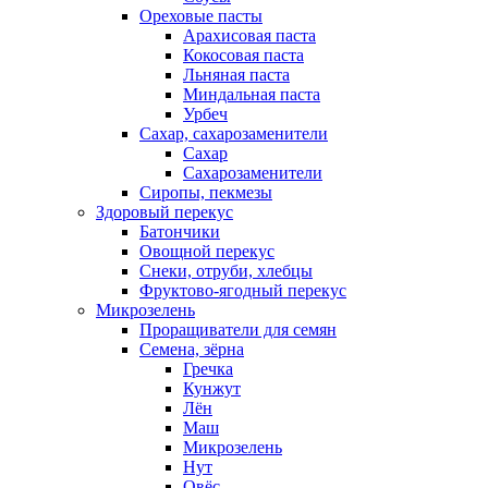
Ореховые пасты
Арахисовая паста
Кокосовая паста
Льняная паста
Миндальная паста
Урбеч
Сахар, сахарозаменители
Сахар
Сахарозаменители
Сиропы, пекмезы
Здоровый перекус
Батончики
Овощной перекус
Снеки, отруби, хлебцы
Фруктово-ягодный перекус
Микрозелень
Проращиватели для семян
Семена, зёрна
Гречка
Кунжут
Лён
Маш
Микрозелень
Нут
Овёс