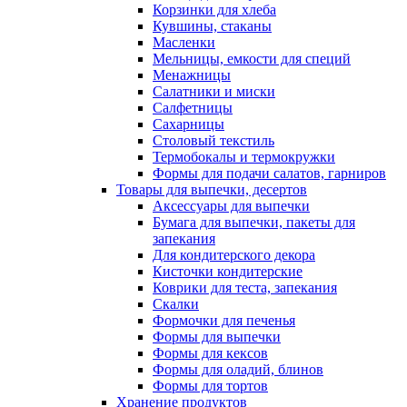
Корзинки для хлеба
Кувшины, стаканы
Масленки
Мельницы, емкости для специй
Менажницы
Салатники и миски
Салфетницы
Сахарницы
Столовый текстиль
Термобокалы и термокружки
Формы для подачи салатов, гарниров
Товары для выпечки, десертов
Аксессуары для выпечки
Бумага для выпечки, пакеты для
запекания
Для кондитерского декора
Кисточки кондитерские
Коврики для теста, запекания
Скалки
Формочки для печенья
Формы для выпечки
Формы для кексов
Формы для оладий, блинов
Формы для тортов
Хранение продуктов