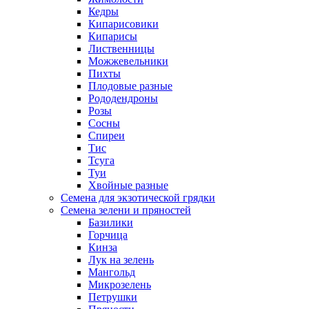
Кедры
Кипарисовики
Кипарисы
Лиственницы
Можжевельники
Пихты
Плодовые разные
Рододендроны
Розы
Сосны
Спиреи
Тис
Тсуга
Туи
Хвойные разные
Семена для экзотической грядки
Семена зелени и пряностей
Базилики
Горчица
Кинза
Лук на зелень
Мангольд
Микрозелень
Петрушки