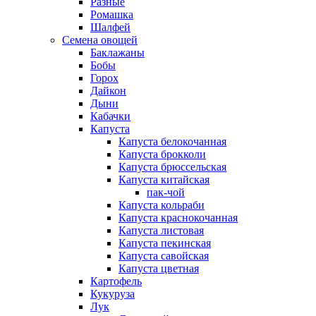
Разные
Ромашка
Шалфей
Семена овощей
Баклажаны
Бобы
Горох
Дайкон
Дыни
Кабачки
Капуста
Капуста белокочанная
Капуста брокколи
Капуста брюссельская
Капуста китайская
пак-чой
Капуста кольраби
Капуста краснокочанная
Капуста листовая
Капуста пекинская
Капуста савойская
Капуста цветная
Картофель
Кукуруза
Лук