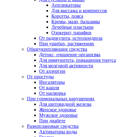
Аппликаторы
Для массажа и компрессов
Корсеты, пояса
Кремы, мази, бальзамы
Лечебные пластыри
Озокерит, парафин
От радикулита, остеохондроза
При ушибах, растяжениях
Общеукрепляющие средства
Детокс, очищение организма
Для иммунитета, повышения тонуса
Для мозговой активности
От аллергии
От простуды
Ингаляторы
От кашля
От насморка
При гормональных нарушениях
Для щитовидной железы
Женское здоровье
Мужское здоровье
При диабете
Разноплановые средства
Активаторы воды