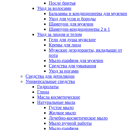
После бритья
Уход за волосами
Бальзамы и кондиционеры для мужчин
Уход для усов и бороды
Шампуни для мужчин
Шампуни-кондиционеры 2 в 1
Уход за лицом и телом
Гели для душа мужские
Кремы для лица
Мужские дезодоранты, вкладыши от
пота
Мыло-парфюм для мужчин
Средства для умывания
Уход за ногами
Средства для депиляции
Универсальные средства
Гидролаты
Глина
Масла косметические
Натуральные мыла
Густое мыло
Жидкое мыло
Лечебно-косметическое мыло
Мыло ручной работы
Мыло-парфюм