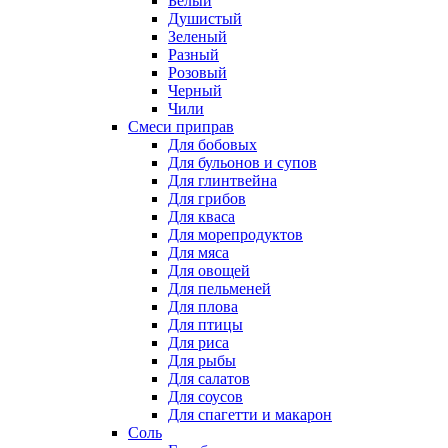
Белый
Душистый
Зеленый
Разный
Розовый
Черный
Чили
Смеси приправ
Для бобовых
Для бульонов и супов
Для глинтвейна
Для грибов
Для кваса
Для морепродуктов
Для мяса
Для овощей
Для пельменей
Для плова
Для птицы
Для риса
Для рыбы
Для салатов
Для соусов
Для спагетти и макарон
Соль