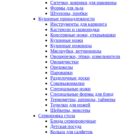
Ситечки, коврики для раковины
Формы для льда
Штопоры, пробки
Кухонные принадлежности
Инструменты для карвинга
Кастрюли и сковородки
Консервные ножи, открывашки
Кухонные ножи
Кухонные ножницы
Мясорубки, ветчинницы
Овощерезки, тёрки, измельчители
Овощечистки
Орехоколы
Пароварки
Разделочные доски
Соковыжималки
Специальные ножи
Специальные формы для блюд
Термометры, шприцы, таймеры
Точилки для ножей
Шейкеры, миксеры
Сервировка стола
Блюда сервировочные
Детская посуда
Кольца для салфеток