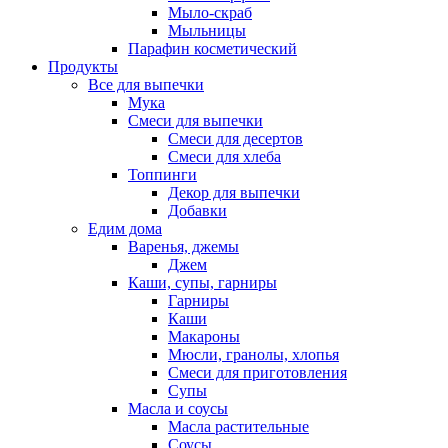
Мыло-скраб
Мыльницы
Парафин косметический
Продукты
Все для выпечки
Мука
Смеси для выпечки
Смеси для десертов
Смеси для хлеба
Топпинги
Декор для выпечки
Добавки
Едим дома
Варенья, джемы
Джем
Каши, супы, гарниры
Гарниры
Каши
Макароны
Мюсли, гранолы, хлопья
Смеси для приготовления
Супы
Масла и соусы
Масла растительные
Соусы