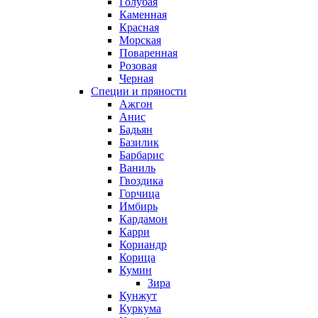
Голубая
Каменная
Красная
Морская
Поваренная
Розовая
Черная
Специи и пряности
Ажгон
Анис
Бадьян
Базилик
Барбарис
Ваниль
Гвоздика
Горчица
Имбирь
Кардамон
Карри
Кориандр
Корица
Кумин
Зира
Кунжут
Куркума