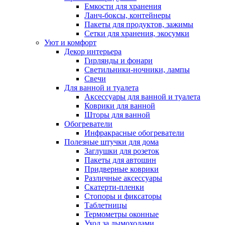
Емкости для хранения
Ланч-боксы, контейнеры
Пакеты для продуктов, зажимы
Сетки для хранения, экосумки
Уют и комфорт
Декор интерьера
Гирлянды и фонари
Светильники-ночники, лампы
Свечи
Для ванной и туалета
Аксессуары для ванной и туалета
Коврики для ванной
Шторы для ванной
Обогреватели
Инфракрасные обогреватели
Полезные штучки для дома
Заглушки для розеток
Пакеты для автошин
Придверные коврики
Различные аксессуары
Скатерти-пленки
Стопоры и фиксаторы
Таблетницы
Термометры оконные
Уход за дымоходами