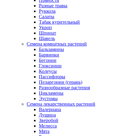
Пряности
Разные травы
Руккола
Салаты
Табак курительный
Укроп
Шпинат
Щавель
Семена комнатных растений
Бальзамины
Барвинки
Бегонии
Глоксинии
Колеусы
Пассифлоры
Пеларгонии (герань)
Разнообразные растения
Цикламены
Эустомы
Семена лекарственных растений
Валериана
Душица
Зверобой
Мелисса
Мята