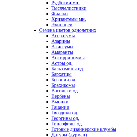
Рудбекии мн.
Тысячелистники
Фиалки
Хризантемы мн.
Эхинацеи
Семена цветов однолетних
Агератумы
Азарины
Алиссумы
Амаранты
Антирриниумы
Астры од.
Бальзамины од.
Бархатцы
Бегонии од.
Брахикомы
Васильки од.
Вербены
Вьюнки
Гацании
Гвоздики од.
Георгины од.
Гипсофилы од.
Готовые дизайнерские клумбы
Датуры (дурман)