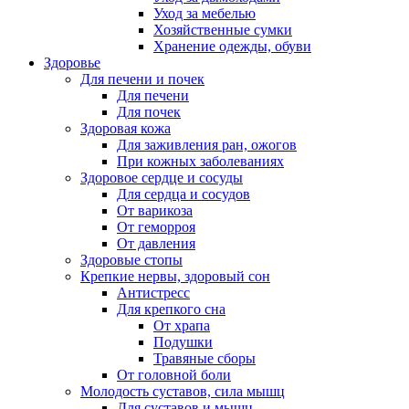
Уход за мебелью
Хозяйственные сумки
Хранение одежды, обуви
Здоровье
Для печени и почек
Для печени
Для почек
Здоровая кожа
Для заживления ран, ожогов
При кожных заболеваниях
Здоровое сердце и сосуды
Для сердца и сосудов
От варикоза
От геморроя
От давления
Здоровые стопы
Крепкие нервы, здоровый сон
Антистресс
Для крепкого сна
От храпа
Подушки
Травяные сборы
От головной боли
Молодость суставов, сила мышц
Для суставов и мышц