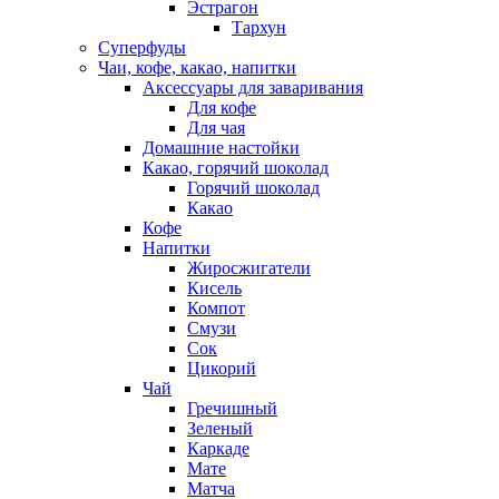
Эстрагон
Тархун
Суперфуды
Чаи, кофе, какао, напитки
Аксессуары для заваривания
Для кофе
Для чая
Домашние настойки
Какао, горячий шоколад
Горячий шоколад
Какао
Кофе
Напитки
Жиросжигатели
Кисель
Компот
Смузи
Сок
Цикорий
Чай
Гречишный
Зеленый
Каркаде
Мате
Матча