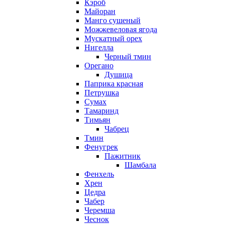
Кэроб
Майоран
Манго сушеный
Можжевеловая ягода
Мускатный орех
Нигелла
Черный тмин
Орегано
Душица
Паприка красная
Петрушка
Сумах
Тамаринд
Тимьян
Чабрец
Тмин
Фенугрек
Пажитник
Шамбала
Фенхель
Хрен
Цедра
Чабер
Черемша
Чеснок