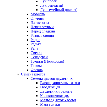
Лук порей
Лук репчатый
Лук семейный (шалот)
Морковь
Огурцы
Патиссоны
Перец острый
Перец сладкий
Разные овощи
Редис
Редька
Репа
Свекла
Сельдерей
Томаты (Помидоры)
Тыквы
Фасоль
Семена цветов
Семена цветов двулетних
Виолы, анютины глазки
Гвоздики дв.
Двулетники разные
Колокольчики дв.
Мальва (Шток - розы)
Маргаритки