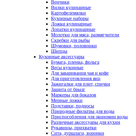
Венчики
Вилки кулинарные
Картофелемялки
Кухонные наборы
Ложки кулинарные
Лопатки кулинарные
Молотки для мяса, размягчители
Скребки для рыбы
Шумовки, половники
Щипцы
Кухонные аксессуары
Бумага, пленка, фольга
Весы кухонные
Для заваривания чая и кофе
Для приготовления яиц
Зажигалки для плит, спички
Защита от брызг
Маркеры для бокалов
Мерные ложки
Подставки, подносы
Природные фильтры для воды
Приспособления для экономии воды
Различные аксессуары для кухни
Рукавицы, прихватки
Сита, дуршлаги, воронки