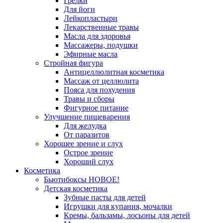
Грелки
Для йоги
Лейкопластыри
Лекарственные травы
Масла для здоровья
Массажеры, подушки
Эфирные масла
Стройная фигура
Антицеллюлитная косметика
Массаж от целлюлита
Пояса для похудения
Травы и сборы
Фигурное питание
Улучшение пищеварения
Для желудка
От паразитов
Хорошее зрение и слух
Острое зрение
Хороший слух
Косметика
Бьютибоксы НОВОЕ!
Детская косметика
Зубные пасты для детей
Игрушки для купания, мочалки
Кремы, бальзамы, лосьоны для детей