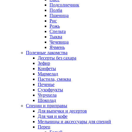
Подсолнечник
Полба
Пшеница
Рис
Рожь
Спельта
Тыква
Чечевица
Ячмень
Полезные лакомства
Десерты без сахара
Зефир
Конфеты
Мармелад
Пастила, смоква
Печенье
Сухофрукты
Чурчхела
Шоколад
Специи и приправы
Для выпечки и десертов
Для чая и кофе
Мельницы и аксессуары для специй
Перец