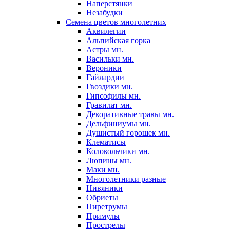
Наперстянки
Незабудки
Семена цветов многолетних
Аквилегии
Альпийская горка
Астры мн.
Васильки мн.
Вероники
Гайлардии
Гвоздики мн.
Гипсофилы мн.
Гравилат мн.
Декоративные травы мн.
Дельфиниумы мн.
Душистый горошек мн.
Клематисы
Колокольчики мн.
Люпины мн.
Маки мн.
Многолетники разные
Нивяники
Обриеты
Пиретрумы
Примулы
Прострелы