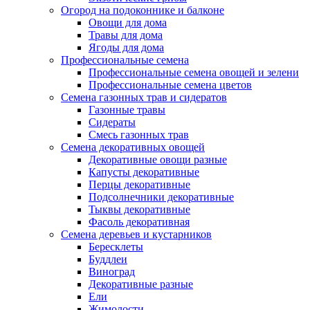
Огород на подоконнике и балконе
Овощи для дома
Травы для дома
Ягоды для дома
Профессиональные семена
Профессиональные семена овощей и зелени
Профессиональные семена цветов
Семена газонных трав и сидератов
Газонные травы
Сидераты
Смесь газонных трав
Семена декоративных овощей
Декоративные овощи разные
Капусты декоративные
Перцы декоративные
Подсолнечники декоративные
Тыквы декоративные
Фасоль декоративная
Семена деревьев и кустарников
Бересклеты
Буддлеи
Виноград
Декоративные разные
Ели
Жимолости