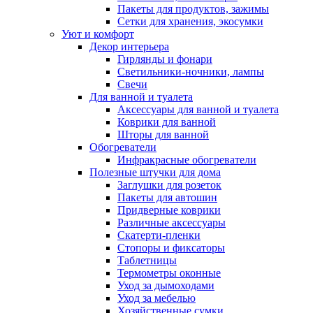
Пакеты для продуктов, зажимы
Сетки для хранения, экосумки
Уют и комфорт
Декор интерьера
Гирлянды и фонари
Светильники-ночники, лампы
Свечи
Для ванной и туалета
Аксессуары для ванной и туалета
Коврики для ванной
Шторы для ванной
Обогреватели
Инфракрасные обогреватели
Полезные штучки для дома
Заглушки для розеток
Пакеты для автошин
Придверные коврики
Различные аксессуары
Скатерти-пленки
Стопоры и фиксаторы
Таблетницы
Термометры оконные
Уход за дымоходами
Уход за мебелью
Хозяйственные сумки