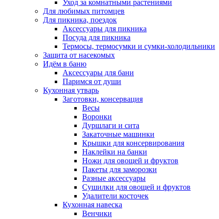
Уход за комнатными растениями
Для любимых питомцев
Для пикника, поездок
Аксессуары для пикника
Посуда для пикника
Термосы, термосумки и сумки-холодильники
Защита от насекомых
Идём в баню
Аксессуары для бани
Паримся от души
Кухонная утварь
Заготовки, консервация
Весы
Воронки
Дуршлаги и сита
Закаточные машинки
Крышки для консервирования
Наклейки на банки
Ножи для овощей и фруктов
Пакеты для заморозки
Разные аксессуары
Сушилки для овощей и фруктов
Удалители косточек
Кухонная навеска
Венчики