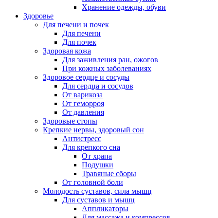
Хранение одежды, обуви
Здоровье
Для печени и почек
Для печени
Для почек
Здоровая кожа
Для заживления ран, ожогов
При кожных заболеваниях
Здоровое сердце и сосуды
Для сердца и сосудов
От варикоза
От геморроя
От давления
Здоровые стопы
Крепкие нервы, здоровый сон
Антистресс
Для крепкого сна
От храпа
Подушки
Травяные сборы
От головной боли
Молодость суставов, сила мышц
Для суставов и мышц
Аппликаторы
Для массажа и компрессов