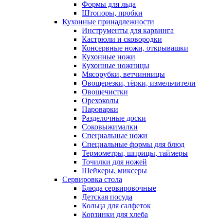
Формы для льда
Штопоры, пробки
Кухонные принадлежности
Инструменты для карвинга
Кастрюли и сковородки
Консервные ножи, открывашки
Кухонные ножи
Кухонные ножницы
Мясорубки, ветчинницы
Овощерезки, тёрки, измельчители
Овощечистки
Орехоколы
Пароварки
Разделочные доски
Соковыжималки
Специальные ножи
Специальные формы для блюд
Термометры, шприцы, таймеры
Точилки для ножей
Шейкеры, миксеры
Сервировка стола
Блюда сервировочные
Детская посуда
Кольца для салфеток
Корзинки для хлеба