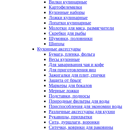
Вилки кулинарные
Картофелемялки
Кухонные наборы
Ложки кулинарные
Лопатки кулинарные
Молотки для мяса, размягчители
Скребки для рыбы
Шумовки, половники
Щипцы
Кухонные аксессуары
Бумага, пленка, фольга
Весы кухонные
Для заваривания чая и кофе
Для приготовления яиц
Зажигалки для плит, спички
Защита от брызг
Маркеры для бокалов
Мерные ложки
Подставки, подносы
Природные фильтры для воды
Приспособления для экономии воды
Различные аксессуары для кухни
Рукавицы, прихватки
Сита, дуршлаги, воронки
Ситечки, коврики для раковины