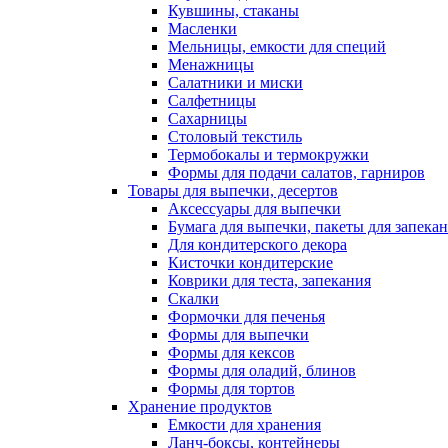
Кувшины, стаканы
Масленки
Мельницы, емкости для специй
Менажницы
Салатники и миски
Салфетницы
Сахарницы
Столовый текстиль
Термобокалы и термокружки
Формы для подачи салатов, гарниров
Товары для выпечки, десертов
Аксессуары для выпечки
Бумага для выпечки, пакеты для запека
Для кондитерского декора
Кисточки кондитерские
Коврики для теста, запекания
Скалки
Формочки для печенья
Формы для выпечки
Формы для кексов
Формы для оладий, блинов
Формы для тортов
Хранение продуктов
Емкости для хранения
Ланч-боксы, контейнеры