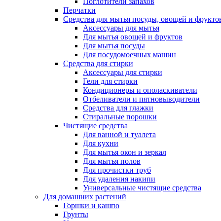
Поглотители запахов
Перчатки
Средства для мытья посуды, овощей и фрукто
Аксессуары для мытья
Для мытья овощей и фруктов
Для мытья посуды
Для посудомоечных машин
Средства для стирки
Аксессуары для стирки
Гели для стирки
Кондиционеры и ополаскиватели
Отбеливатели и пятновыводители
Средства для глажки
Стиральные порошки
Чистящие средства
Для ванной и туалета
Для кухни
Для мытья окон и зеркал
Для мытья полов
Для прочистки труб
Для удаления накипи
Универсальные чистящие средства
Для домашних растений
Горшки и кашпо
Грунты