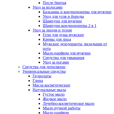
После бритья
Уход за волосами
Бальзамы и кондиционеры для мужчин
Уход для усов и бороды
Шампуни для мужчин
Шампуни-кондиционеры 2 в 1
Уход за лицом и телом
Гели для душа мужские
Кремы для лица
Мужские дезодоранты, вкладыши от
пота
Мыло-парфюм для мужчин
Средства для умывания
Уход за ногами
Средства для депиляции
Универсальные средства
Гидролаты
Глина
Масла косметические
Натуральные мыла
Густое мыло
Жидкое мыло
Лечебно-косметическое мыло
Мыло ручной работы
Мыло-парфюм