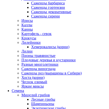
Саженцы барбариса
Саженцы гортензии
Саженцы декоративные
Саженцы сирени
Ирисы
Каллы
Канны
Картофель - севок
Крокусы
Лилейники
Хемерокалисы (корни)
Лилии
Пионы травянистые
Плодовые деревья и кустарники
Разные многолетники
Саженцы винограда
Саженцы роз (выращены в Сибири)
Хоста (корни)
Чеснок озимый
Яркие миксы
Семена
Мицелий грибов
Лесные грибы
Шампиньоны
Экзотические грибы