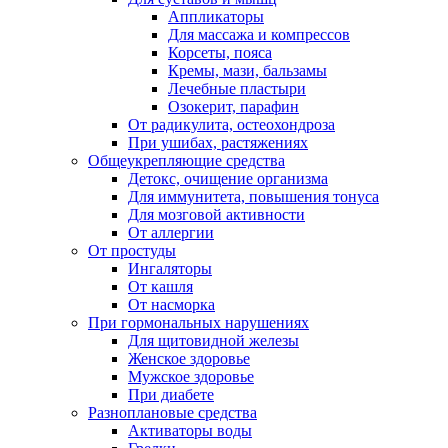
Аппликаторы
Для массажа и компрессов
Корсеты, пояса
Кремы, мази, бальзамы
Лечебные пластыри
Озокерит, парафин
От радикулита, остеохондроза
При ушибах, растяжениях
Общеукрепляющие средства
Детокс, очищение организма
Для иммунитета, повышения тонуса
Для мозговой активности
От аллергии
От простуды
Ингаляторы
От кашля
От насморка
При гормональных нарушениях
Для щитовидной железы
Женское здоровье
Мужское здоровье
При диабете
Разноплановые средства
Активаторы воды