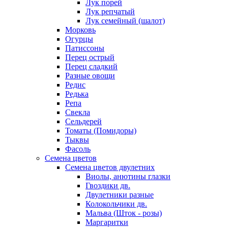
Лук порей
Лук репчатый
Лук семейный (шалот)
Морковь
Огурцы
Патиссоны
Перец острый
Перец сладкий
Разные овощи
Редис
Редька
Репа
Свекла
Сельдерей
Томаты (Помидоры)
Тыквы
Фасоль
Семена цветов
Семена цветов двулетних
Виолы, анютины глазки
Гвоздики дв.
Двулетники разные
Колокольчики дв.
Мальва (Шток - розы)
Маргаритки