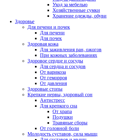
Уход за мебелью
Хозяйственные сумки
Хранение одежды, обуви
Здоровье
Для печени и почек
Для печени
Для почек
Здоровая кожа
Для заживления ран, ожогов
При кожных заболеваниях
Здоровое сердце и сосуды
Для сердца и сосудов
От варикоза
От геморроя
От давления
Здоровые стопы
Крепкие нервы, здоровый сон
Антистресс
Для крепкого сна
От храпа
Подушки
Травяные сборы
От головной боли
Молодость суставов, сила мышц
Для суставов и мышц