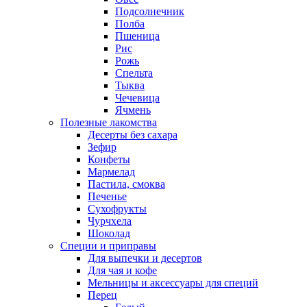
Подсолнечник
Полба
Пшеница
Рис
Рожь
Спельта
Тыква
Чечевица
Ячмень
Полезные лакомства
Десерты без сахара
Зефир
Конфеты
Мармелад
Пастила, смоква
Печенье
Сухофрукты
Чурчхела
Шоколад
Специи и приправы
Для выпечки и десертов
Для чая и кофе
Мельницы и аксессуары для специй
Перец