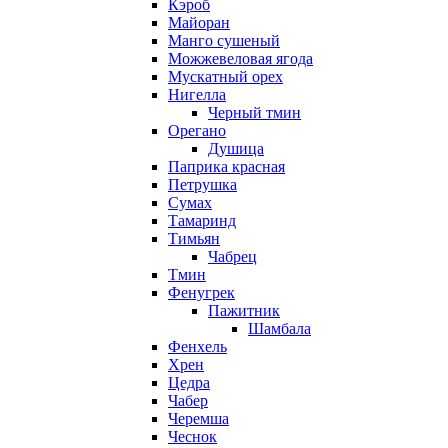
Кэроб
Майоран
Манго сушеный
Можжевеловая ягода
Мускатный орех
Нигелла
Черный тмин
Орегано
Душица
Паприка красная
Петрушка
Сумах
Тамаринд
Тимьян
Чабрец
Тмин
Фенугрек
Пажитник
Шамбала
Фенхель
Хрен
Цедра
Чабер
Черемша
Чеснок