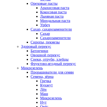
Ореховые пасты
Арахисовая паста
Кокосовая паста
Льняная паста
Миндальная паста
Урбеч
Сахар, сахарозаменители
Сахар
Сахарозаменители
Сиропы, пекмезы
Здоровый перекус
Батончики
Овощной перекус
Снеки, отруби, хлебцы
Фруктово-ягодный перекус
Микрозелень
Проращиватели для семян
Семена, зёрна
Гречка
Кунжут
Лён
Маш
Микрозелень
Нут
Овёс