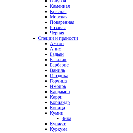
Голубая
Каменная
Красная
Морская
Поваренная
Розовая
Черная
Специи и пряности
Ажгон
Анис
Бадьян
Базилик
Барбарис
Ваниль
Гвоздика
Горчица
Имбирь
Кардамон
Карри
Кориандр
Корица
Кумин
Зира
Кунжут
Куркума