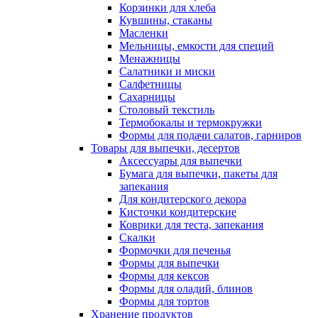
Корзинки для хлеба
Кувшины, стаканы
Масленки
Мельницы, емкости для специй
Менажницы
Салатники и миски
Салфетницы
Сахарницы
Столовый текстиль
Термобокалы и термокружки
Формы для подачи салатов, гарниров
Товары для выпечки, десертов
Аксессуары для выпечки
Бумага для выпечки, пакеты для
запекания
Для кондитерского декора
Кисточки кондитерские
Коврики для теста, запекания
Скалки
Формочки для печенья
Формы для выпечки
Формы для кексов
Формы для оладий, блинов
Формы для тортов
Хранение продуктов