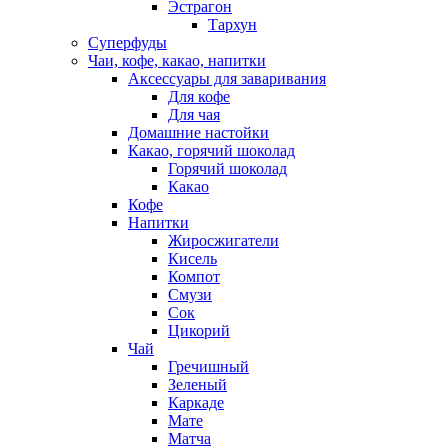
Эстрагон
Тархун
Суперфуды
Чаи, кофе, какао, напитки
Аксессуары для заваривания
Для кофе
Для чая
Домашние настойки
Какао, горячий шоколад
Горячий шоколад
Какао
Кофе
Напитки
Жиросжигатели
Кисель
Компот
Смузи
Сок
Цикорий
Чай
Гречишный
Зеленый
Каркаде
Мате
Матча