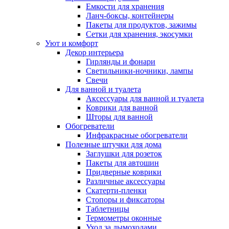
Емкости для хранения
Ланч-боксы, контейнеры
Пакеты для продуктов, зажимы
Сетки для хранения, экосумки
Уют и комфорт
Декор интерьера
Гирлянды и фонари
Светильники-ночники, лампы
Свечи
Для ванной и туалета
Аксессуары для ванной и туалета
Коврики для ванной
Шторы для ванной
Обогреватели
Инфракрасные обогреватели
Полезные штучки для дома
Заглушки для розеток
Пакеты для автошин
Придверные коврики
Различные аксессуары
Скатерти-пленки
Стопоры и фиксаторы
Таблетницы
Термометры оконные
Уход за дымоходами