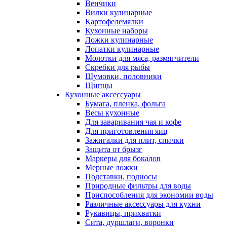
Венчики
Вилки кулинарные
Картофелемялки
Кухонные наборы
Ложки кулинарные
Лопатки кулинарные
Молотки для мяса, размягчители
Скребки для рыбы
Шумовки, половники
Щипцы
Кухонные аксессуары
Бумага, пленка, фольга
Весы кухонные
Для заваривания чая и кофе
Для приготовления яиц
Зажигалки для плит, спички
Защита от брызг
Маркеры для бокалов
Мерные ложки
Подставки, подносы
Природные фильтры для воды
Приспособления для экономии воды
Различные аксессуары для кухни
Рукавицы, прихватки
Сита, дуршлаги, воронки