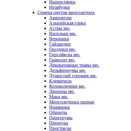
Наперстянки
Незабудки
Семена цветов многолетних
Аквилегии
Альпийская горка
Астры мн.
Васильки мн.
Вероники
Гайлардии
Гвоздики мн.
Гипсофилы мн.
Гравилат мн.
Декоративные травы мн.
Дельфиниумы мн.
Душистый горошек мн.
Клематисы
Колокольчики мн.
Люпины мн.
Маки мн.
Многолетники разные
Нивяники
Обриеты
Пиретрумы
Примулы
Прострелы