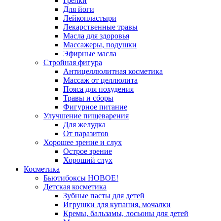
Грелки
Для йоги
Лейкопластыри
Лекарственные травы
Масла для здоровья
Массажеры, подушки
Эфирные масла
Стройная фигура
Антицеллюлитная косметика
Массаж от целлюлита
Пояса для похудения
Травы и сборы
Фигурное питание
Улучшение пищеварения
Для желудка
От паразитов
Хорошее зрение и слух
Острое зрение
Хороший слух
Косметика
Бьютибоксы НОВОЕ!
Детская косметика
Зубные пасты для детей
Игрушки для купания, мочалки
Кремы, бальзамы, лосьоны для детей