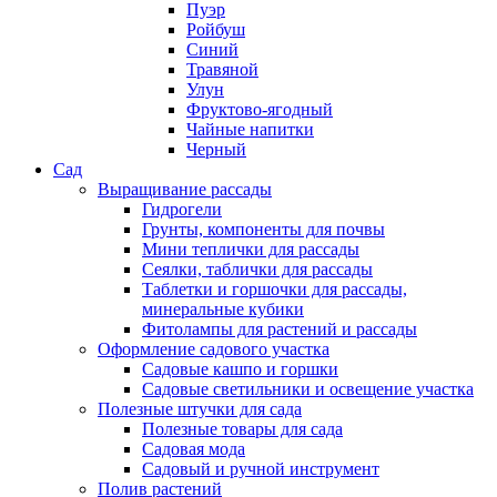
Пуэр
Ройбуш
Синий
Травяной
Улун
Фруктово-ягодный
Чайные напитки
Черный
Сад
Выращивание рассады
Гидрогели
Грунты, компоненты для почвы
Мини теплички для рассады
Сеялки, таблички для рассады
Таблетки и горшочки для рассады,
минеральные кубики
Фитолампы для растений и рассады
Оформление садового участка
Садовые кашпо и горшки
Садовые светильники и освещение участка
Полезные штучки для сада
Полезные товары для сада
Садовая мода
Садовый и ручной инструмент
Полив растений