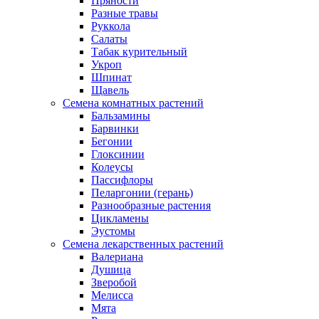
Пряности
Разные травы
Руккола
Салаты
Табак курительный
Укроп
Шпинат
Щавель
Семена комнатных растений
Бальзамины
Барвинки
Бегонии
Глоксинии
Колеусы
Пассифлоры
Пеларгонии (герань)
Разнообразные растения
Цикламены
Эустомы
Семена лекарственных растений
Валериана
Душица
Зверобой
Мелисса
Мята