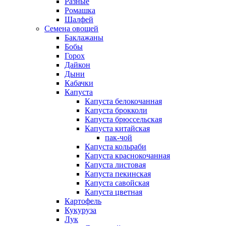
Разные
Ромашка
Шалфей
Семена овощей
Баклажаны
Бобы
Горох
Дайкон
Дыни
Кабачки
Капуста
Капуста белокочанная
Капуста брокколи
Капуста брюссельская
Капуста китайская
пак-чой
Капуста кольраби
Капуста краснокочанная
Капуста листовая
Капуста пекинская
Капуста савойская
Капуста цветная
Картофель
Кукуруза
Лук