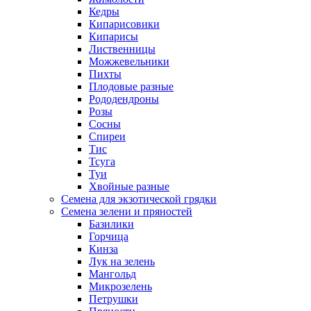
Кедры
Кипарисовики
Кипарисы
Лиственницы
Можжевельники
Пихты
Плодовые разные
Рододендроны
Розы
Сосны
Спиреи
Тис
Тсуга
Туи
Хвойные разные
Семена для экзотической грядки
Семена зелени и пряностей
Базилики
Горчица
Кинза
Лук на зелень
Мангольд
Микрозелень
Петрушки