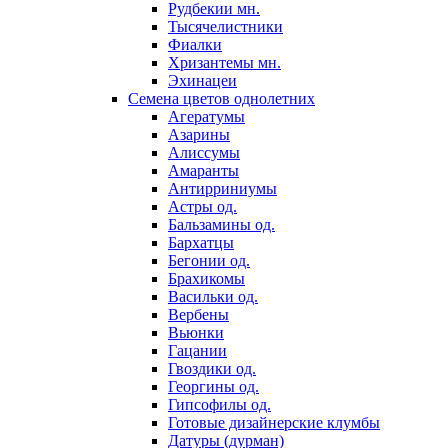
Рудбекии мн.
Тысячелистники
Фиалки
Хризантемы мн.
Эхинацеи
Семена цветов однолетних
Агератумы
Азарины
Алиссумы
Амаранты
Антирриниумы
Астры од.
Бальзамины од.
Бархатцы
Бегонии од.
Брахикомы
Васильки од.
Вербены
Вьюнки
Гацании
Гвоздики од.
Георгины од.
Гипсофилы од.
Готовые дизайнерские клумбы
Датуры (дурман)