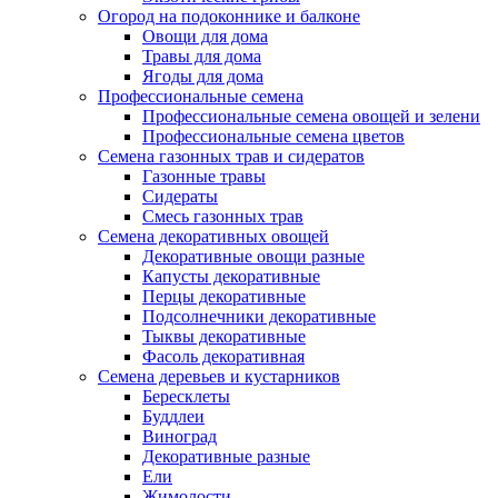
Огород на подоконнике и балконе
Овощи для дома
Травы для дома
Ягоды для дома
Профессиональные семена
Профессиональные семена овощей и зелени
Профессиональные семена цветов
Семена газонных трав и сидератов
Газонные травы
Сидераты
Смесь газонных трав
Семена декоративных овощей
Декоративные овощи разные
Капусты декоративные
Перцы декоративные
Подсолнечники декоративные
Тыквы декоративные
Фасоль декоративная
Семена деревьев и кустарников
Бересклеты
Буддлеи
Виноград
Декоративные разные
Ели
Жимолости