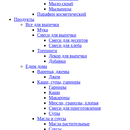
Мыло-скраб
Мыльницы
Парафин косметический
Продукты
Все для выпечки
Мука
Смеси для выпечки
Смеси для десертов
Смеси для хлеба
Топпинги
Декор для выпечки
Добавки
Едим дома
Варенья, джемы
Джем
Каши, супы, гарниры
Гарниры
Каши
Макароны
Мюсли, гранолы, хлопья
Смеси для приготовления
Супы
Масла и соусы
Масла растительные
Соусы