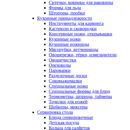
Ситечки, коврики для раковины
Формы для льда
Штопоры, пробки
Кухонные принадлежности
Инструменты для карвинга
Кастрюли и сковородки
Консервные ножи, открывашки
Кухонные ножи
Кухонные ножницы
Мясорубки, ветчинницы
Овощерезки, тёрки, измельчители
Овощечистки
Орехоколы
Пароварки
Разделочные доски
Соковыжималки
Специальные ножи
Специальные формы для блюд
Термометры, шприцы, таймеры
Точилки для ножей
Шейкеры, миксеры
Сервировка стола
Блюда сервировочные
Детская посуда
Кольца для салфеток