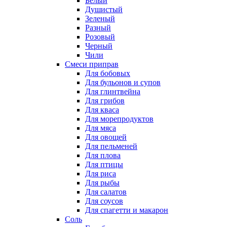
Белый
Душистый
Зеленый
Разный
Розовый
Черный
Чили
Смеси приправ
Для бобовых
Для бульонов и супов
Для глинтвейна
Для грибов
Для кваса
Для морепродуктов
Для мяса
Для овощей
Для пельменей
Для плова
Для птицы
Для риса
Для рыбы
Для салатов
Для соусов
Для спагетти и макарон
Соль