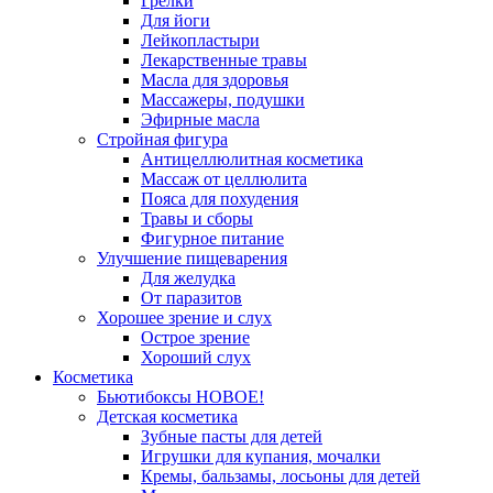
Грелки
Для йоги
Лейкопластыри
Лекарственные травы
Масла для здоровья
Массажеры, подушки
Эфирные масла
Стройная фигура
Антицеллюлитная косметика
Массаж от целлюлита
Пояса для похудения
Травы и сборы
Фигурное питание
Улучшение пищеварения
Для желудка
От паразитов
Хорошее зрение и слух
Острое зрение
Хороший слух
Косметика
Бьютибоксы НОВОЕ!
Детская косметика
Зубные пасты для детей
Игрушки для купания, мочалки
Кремы, бальзамы, лосьоны для детей