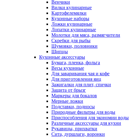
Венчики
Вилки кулинарные
Картофелемялки
Кухонные наборы
Ложки кулинарные
Лопатки кулинарные
Молотки для мяса, размягчители
Скребки для рыбы
Шумовки, половники
Щипцы
Кухонные аксессуары
Бумага, пленка, фольга
Весы кухонные
Для заваривания чая и кофе
Для приготовления яиц
Зажигалки для плит, спички
Защита от брызг
Маркеры для бокалов
Мерные ложки
Подставки, подносы
Природные фильтры для воды
Приспособления для экономии воды
Различные аксессуары для кухни
Рукавицы, прихватки
Сита, дуршлаги, воронки