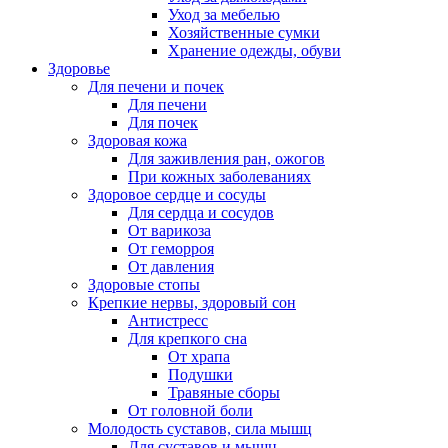
Уход за мебелью
Хозяйственные сумки
Хранение одежды, обуви
Здоровье
Для печени и почек
Для печени
Для почек
Здоровая кожа
Для заживления ран, ожогов
При кожных заболеваниях
Здоровое сердце и сосуды
Для сердца и сосудов
От варикоза
От геморроя
От давления
Здоровые стопы
Крепкие нервы, здоровый сон
Антистресс
Для крепкого сна
От храпа
Подушки
Травяные сборы
От головной боли
Молодость суставов, сила мышц
Для суставов и мышц