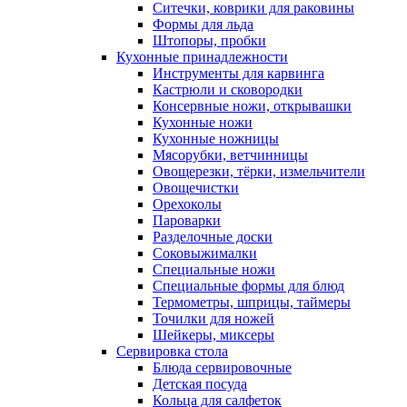
Ситечки, коврики для раковины
Формы для льда
Штопоры, пробки
Кухонные принадлежности
Инструменты для карвинга
Кастрюли и сковородки
Консервные ножи, открывашки
Кухонные ножи
Кухонные ножницы
Мясорубки, ветчинницы
Овощерезки, тёрки, измельчители
Овощечистки
Орехоколы
Пароварки
Разделочные доски
Соковыжималки
Специальные ножи
Специальные формы для блюд
Термометры, шприцы, таймеры
Точилки для ножей
Шейкеры, миксеры
Сервировка стола
Блюда сервировочные
Детская посуда
Кольца для салфеток