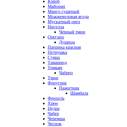
Кэроб
Майоран
Манго сушеный
Можжевеловая ягода
Мускатный орех
Нигелла
Черный тмин
Орегано
Душица
Паприка красная
Петрушка
Сумах
Тамаринд
Тимьян
Чабрец
Тмин
Фенугрек
Пажитник
Шамбала
Фенхель
Хрен
Цедра
Чабер
Черемша
Чеснок