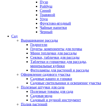
Пуэр
Ройбуш
Синий
Травяной
Улун
Фруктово-ягодный
Чайные напитки
Черный
Сад
Выращивание рассады
Гидрогели
Грунты, компоненты для почвы
Мини теплички для рассады
Сеялки, таблички для рассады
Таблетки и горшочки для рассады,
минеральные кубики
Фитолампы для растений и рассады
Оформление садового участка
Садовые кашпо и горшки
Садовые светильники и освещение участка
Полезные штучки для сада
Полезные товары для сада
Садовая мода
Садовый и ручной инструмент
Полив растений