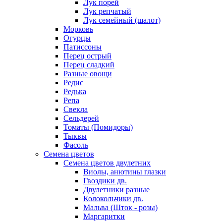
Лук порей
Лук репчатый
Лук семейный (шалот)
Морковь
Огурцы
Патиссоны
Перец острый
Перец сладкий
Разные овощи
Редис
Редька
Репа
Свекла
Сельдерей
Томаты (Помидоры)
Тыквы
Фасоль
Семена цветов
Семена цветов двулетних
Виолы, анютины глазки
Гвоздики дв.
Двулетники разные
Колокольчики дв.
Мальва (Шток - розы)
Маргаритки