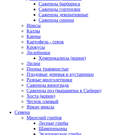
Саженцы барбариса
Саженцы гортензии
Саженцы декоративные
Саженцы сирени
Ирисы
Каллы
Канны
Картофель - севок
Крокусы
Лилейники
Хемерокалисы (корни)
Лилии
Пионы травянистые
Плодовые деревья и кустарники
Разные многолетники
Саженцы винограда
Саженцы роз (выращены в Сибири)
Хоста (корни)
Чеснок озимый
Яркие миксы
Семена
Мицелий грибов
Лесные грибы
Шампиньоны
Экзотические грибы