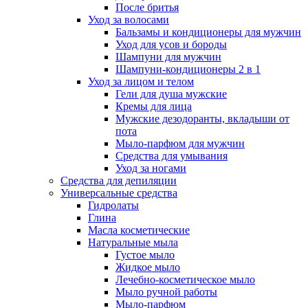
После бритья
Уход за волосами
Бальзамы и кондиционеры для мужчин
Уход для усов и бороды
Шампуни для мужчин
Шампуни-кондиционеры 2 в 1
Уход за лицом и телом
Гели для душа мужские
Кремы для лица
Мужские дезодоранты, вкладыши от
пота
Мыло-парфюм для мужчин
Средства для умывания
Уход за ногами
Средства для депиляции
Универсальные средства
Гидролаты
Глина
Масла косметические
Натуральные мыла
Густое мыло
Жидкое мыло
Лечебно-косметическое мыло
Мыло ручной работы
Мыло-парфюм