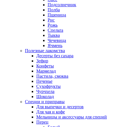
Подсолнечник
Полба
Пшеница
Рис
Рожь
Спельта
Тыква
Чечевица
Ячмень
Полезные лакомства
Десерты без сахара
Зефир
Конфеты
Мармелад
Пастила, смоква
Печенье
Сухофрукты
Чурчхела
Шоколад
Специи и приправы
Для выпечки и десертов
Для чая и кофе
Мельницы и аксессуары для специй
Перец