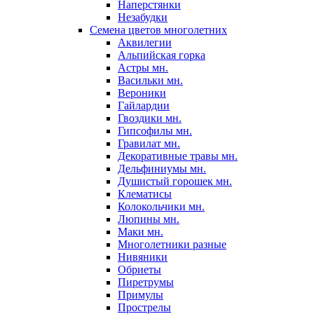
Наперстянки
Незабудки
Семена цветов многолетних
Аквилегии
Альпийская горка
Астры мн.
Васильки мн.
Вероники
Гайлардии
Гвоздики мн.
Гипсофилы мн.
Гравилат мн.
Декоративные травы мн.
Дельфиниумы мн.
Душистый горошек мн.
Клематисы
Колокольчики мн.
Люпины мн.
Маки мн.
Многолетники разные
Нивяники
Обриеты
Пиретрумы
Примулы
Прострелы