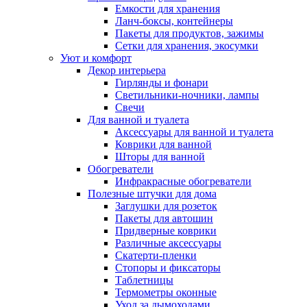
Емкости для хранения
Ланч-боксы, контейнеры
Пакеты для продуктов, зажимы
Сетки для хранения, экосумки
Уют и комфорт
Декор интерьера
Гирлянды и фонари
Светильники-ночники, лампы
Свечи
Для ванной и туалета
Аксессуары для ванной и туалета
Коврики для ванной
Шторы для ванной
Обогреватели
Инфракрасные обогреватели
Полезные штучки для дома
Заглушки для розеток
Пакеты для автошин
Придверные коврики
Различные аксессуары
Скатерти-пленки
Стопоры и фиксаторы
Таблетницы
Термометры оконные
Уход за дымоходами