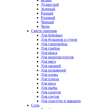
Белый
Душистый
Зеленый
Разный
Розовый
Черный
Чили
Смеси приправ
Для бобовых
Для бульонов и супов
Для глинтвейна
Для грибов
Для кваса
Для морепродуктов
Для мяса
Для овощей
Для пельменей
Для плова
Для птицы
Для риса
Для рыбы
Для салатов
Для соусов
Для спагетти и макарон
Соль