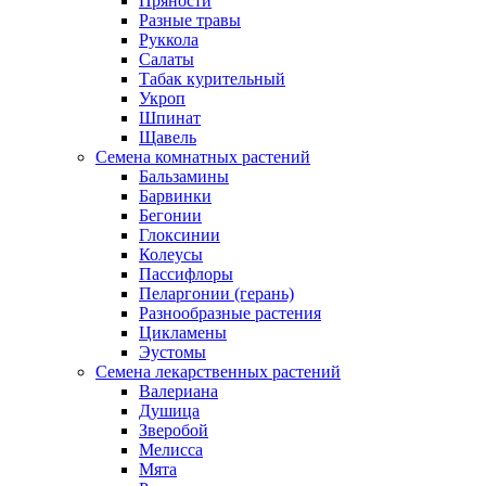
Пряности
Разные травы
Руккола
Салаты
Табак курительный
Укроп
Шпинат
Щавель
Семена комнатных растений
Бальзамины
Барвинки
Бегонии
Глоксинии
Колеусы
Пассифлоры
Пеларгонии (герань)
Разнообразные растения
Цикламены
Эустомы
Семена лекарственных растений
Валериана
Душица
Зверобой
Мелисса
Мята