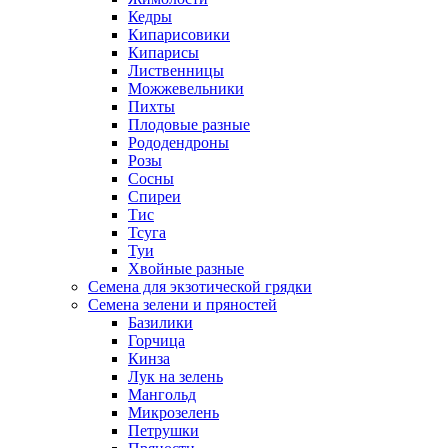
Кедры
Кипарисовики
Кипарисы
Лиственницы
Можжевельники
Пихты
Плодовые разные
Рододендроны
Розы
Сосны
Спиреи
Тис
Тсуга
Туи
Хвойные разные
Семена для экзотической грядки
Семена зелени и пряностей
Базилики
Горчица
Кинза
Лук на зелень
Мангольд
Микрозелень
Петрушки