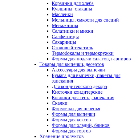
Корзинки для хлеба
Кувшины, стаканы
Масленки
Мельницы, емкости для специй
Менажницы
Салатники и миски
Салфетницы
Сахарницы
Столовый текстиль
Термобокалы и термокружки
Формы для подачи салатов, гарниров
Товары для выпечки, десертов
Аксессуары для выпечки
Бумага для выпечки, пакеты для
запекания
Для кондитерского декора
Кисточки кондитерские
Коврики для теста, запекания
Скалки
Формочки для печенья
Формы для выпечки
Формы для кексов
Формы для оладий, блинов
Формы для тортов
Хранение продуктов