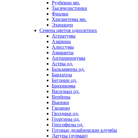
Рудбекии мн.
Тысячелистники
Фиалки
Хризантемы мн.
Эхинацеи
Семена цветов однолетних
Агератумы
Азарины
Алиссумы
Амаранты
Антирриниумы
Астры од.
Бальзамины од.
Бархатцы
Бегонии од.
Брахикомы
Васильки од.
Вербены
Вьюнки
Гацании
Гвоздики од.
Георгины од.
Гипсофилы од.
Готовые дизайнерские клумбы
Датуры (дурман)