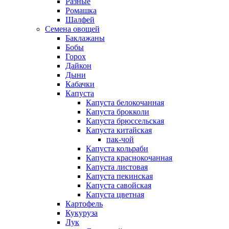
Разные
Ромашка
Шалфей
Семена овощей
Баклажаны
Бобы
Горох
Дайкон
Дыни
Кабачки
Капуста
Капуста белокочанная
Капуста брокколи
Капуста брюссельская
Капуста китайская
пак-чой
Капуста кольраби
Капуста краснокочанная
Капуста листовая
Капуста пекинская
Капуста савойская
Капуста цветная
Картофель
Кукуруза
Лук