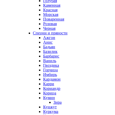
Голубая
Каменная
Красная
Морская
Поваренная
Розовая
Черная
Специи и пряности
Ажгон
Анис
Бадьян
Базилик
Барбарис
Ваниль
Гвоздика
Горчица
Имбирь
Кардамон
Карри
Кориандр
Корица
Кумин
Зира
Кунжут
Куркума