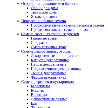
Огород на подоконнике и балконе
Овощи для дома
Травы для дома
Ягоды для дома
Профессиональные семена
Профессиональные семена овощей и зелени
Профессиональные семена цветов
Семена газонных трав и сидератов
Газонные травы
Сидераты
Смесь газонных трав
Семена декоративных овощей
Декоративные овощи разные
Капусты декоративные
Перцы декоративные
Подсолнечники декоративные
Тыквы декоративные
Фасоль декоративная
Семена деревьев и кустарников
Бересклеты
Буддлеи
Виноград
Декоративные разные
Ели
Жимолости