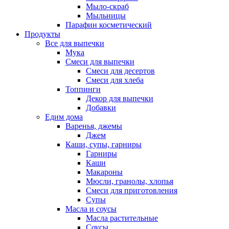
Мыло-скраб
Мыльницы
Парафин косметический
Продукты
Все для выпечки
Мука
Смеси для выпечки
Смеси для десертов
Смеси для хлеба
Топпинги
Декор для выпечки
Добавки
Едим дома
Варенья, джемы
Джем
Каши, супы, гарниры
Гарниры
Каши
Макароны
Мюсли, гранолы, хлопья
Смеси для приготовления
Супы
Масла и соусы
Масла растительные
Соусы