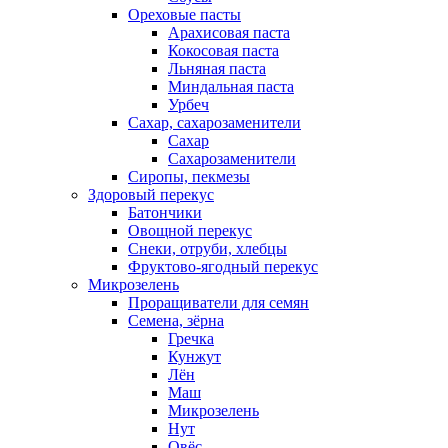
Ореховые пасты
Арахисовая паста
Кокосовая паста
Льняная паста
Миндальная паста
Урбеч
Сахар, сахарозаменители
Сахар
Сахарозаменители
Сиропы, пекмезы
Здоровый перекус
Батончики
Овощной перекус
Снеки, отруби, хлебцы
Фруктово-ягодный перекус
Микрозелень
Проращиватели для семян
Семена, зёрна
Гречка
Кунжут
Лён
Маш
Микрозелень
Нут
Овёс