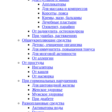
Аппликаторы
Для массажа и компрессов
Корсеты, пояса
Кремы, мази, бальзамы
Лечебные пластыри
Озокерит, парафин
От радикулита, остеохондроза
При ушибах, растяжениях
Общеукрепляющие средства
Детокс, очищение организма
Для иммунитета, повышения тонуса
Для мозговой активности
От аллергии
От простуды
Ингаляторы
От кашля
От насморка
При гормональных нарушениях
Для щитовидной железы
Женское здоровье
Мужское здоровье
При диабете
Разноплановые средства
Активаторы воды