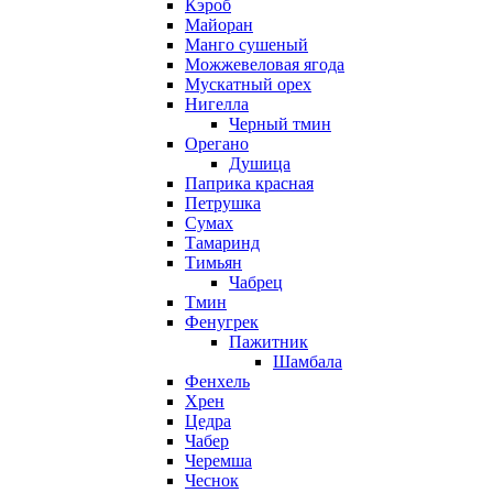
Кэроб
Майоран
Манго сушеный
Можжевеловая ягода
Мускатный орех
Нигелла
Черный тмин
Орегано
Душица
Паприка красная
Петрушка
Сумах
Тамаринд
Тимьян
Чабрец
Тмин
Фенугрек
Пажитник
Шамбала
Фенхель
Хрен
Цедра
Чабер
Черемша
Чеснок