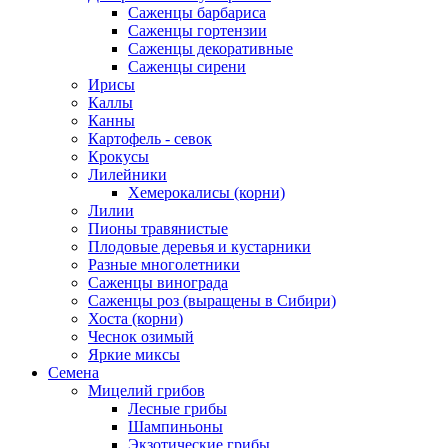
Саженцы барбариса
Саженцы гортензии
Саженцы декоративные
Саженцы сирени
Ирисы
Каллы
Канны
Картофель - севок
Крокусы
Лилейники
Хемерокалисы (корни)
Лилии
Пионы травянистые
Плодовые деревья и кустарники
Разные многолетники
Саженцы винограда
Саженцы роз (выращены в Сибири)
Хоста (корни)
Чеснок озимый
Яркие миксы
Семена
Мицелий грибов
Лесные грибы
Шампиньоны
Экзотические грибы