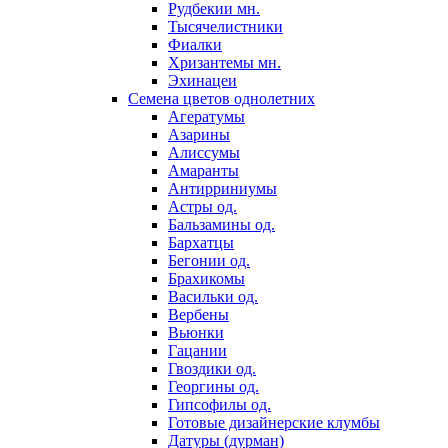
Рудбекии мн.
Тысячелистники
Фиалки
Хризантемы мн.
Эхинацеи
Семена цветов однолетних
Агератумы
Азарины
Алиссумы
Амаранты
Антирриниумы
Астры од.
Бальзамины од.
Бархатцы
Бегонии од.
Брахикомы
Васильки од.
Вербены
Вьюнки
Гацании
Гвоздики од.
Георгины од.
Гипсофилы од.
Готовые дизайнерские клумбы
Датуры (дурман)