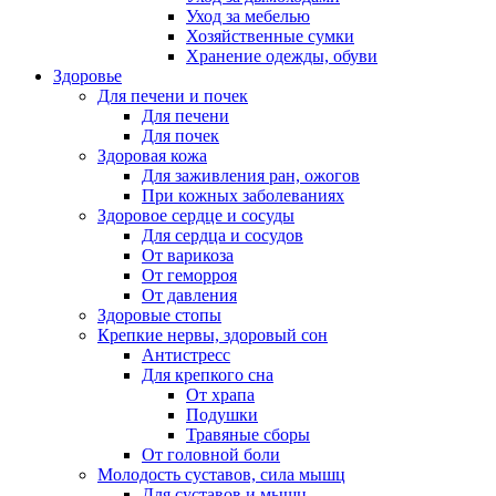
Уход за мебелью
Хозяйственные сумки
Хранение одежды, обуви
Здоровье
Для печени и почек
Для печени
Для почек
Здоровая кожа
Для заживления ран, ожогов
При кожных заболеваниях
Здоровое сердце и сосуды
Для сердца и сосудов
От варикоза
От геморроя
От давления
Здоровые стопы
Крепкие нервы, здоровый сон
Антистресс
Для крепкого сна
От храпа
Подушки
Травяные сборы
От головной боли
Молодость суставов, сила мышц
Для суставов и мышц