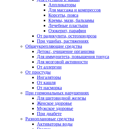
Аппликаторы
Для массажа и компрессов
Корсеты, пояса
Кремы, мази, бальзамы
Лечебные пластыри
Озокерит, парафин
От радикулита, остеохондроза
При ушибах, растяжениях
Общеукрепляющие средства
Детокс, очищение организма
Для иммунитета, повышения тонуса
Для мозговой активности
От аллергии
От простуды
Ингаляторы
От кашля
От насморка
При гормональных нарушениях
Для щитовидной железы
Женское здоровье
Мужское здоровье
При диабете
Разноплановые средства
Активаторы воды