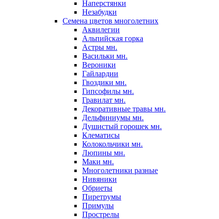
Наперстянки
Незабудки
Семена цветов многолетних
Аквилегии
Альпийская горка
Астры мн.
Васильки мн.
Вероники
Гайлардии
Гвоздики мн.
Гипсофилы мн.
Гравилат мн.
Декоративные травы мн.
Дельфиниумы мн.
Душистый горошек мн.
Клематисы
Колокольчики мн.
Люпины мн.
Маки мн.
Многолетники разные
Нивяники
Обриеты
Пиретрумы
Примулы
Прострелы