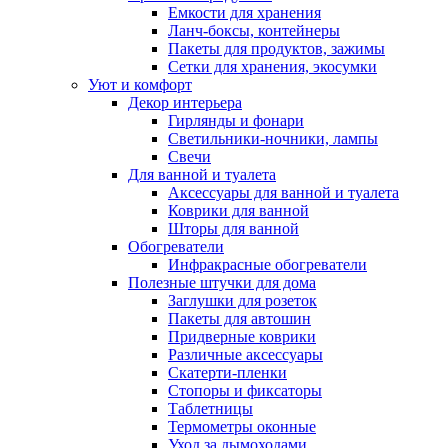
Емкости для хранения
Ланч-боксы, контейнеры
Пакеты для продуктов, зажимы
Сетки для хранения, экосумки
Уют и комфорт
Декор интерьера
Гирлянды и фонари
Светильники-ночники, лампы
Свечи
Для ванной и туалета
Аксессуары для ванной и туалета
Коврики для ванной
Шторы для ванной
Обогреватели
Инфракрасные обогреватели
Полезные штучки для дома
Заглушки для розеток
Пакеты для автошин
Придверные коврики
Различные аксессуары
Скатерти-пленки
Стопоры и фиксаторы
Таблетницы
Термометры оконные
Уход за дымоходами