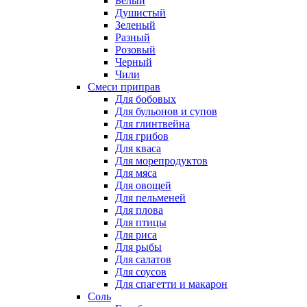
Белый
Душистый
Зеленый
Разный
Розовый
Черный
Чили
Смеси приправ
Для бобовых
Для бульонов и супов
Для глинтвейна
Для грибов
Для кваса
Для морепродуктов
Для мяса
Для овощей
Для пельменей
Для плова
Для птицы
Для риса
Для рыбы
Для салатов
Для соусов
Для спагетти и макарон
Соль