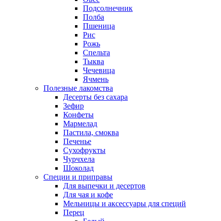
Подсолнечник
Полба
Пшеница
Рис
Рожь
Спельта
Тыква
Чечевица
Ячмень
Полезные лакомства
Десерты без сахара
Зефир
Конфеты
Мармелад
Пастила, смоква
Печенье
Сухофрукты
Чурчхела
Шоколад
Специи и приправы
Для выпечки и десертов
Для чая и кофе
Мельницы и аксессуары для специй
Перец