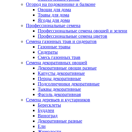
Огород на подоконнике и балконе
Овощи для дома
Травы для дома
Ягоды для дома
Профессиональные семена
Профессиональные семена овощей и зелени
Профессиональные семена цветов
Семена газонных трав и сидератов
Газонные травы
Сидераты
Смесь газонных трав
Семена декоративных овощей
Декоративные овощи разные
Капусты декоративные
Перцы декоративные
Подсолнечники декоративные
Тыквы декоративные
Фасоль декоративная
Семена деревьев и кустарников
Бересклеты
Буддлеи
Виноград
Декоративные разные
Ели
Жимолости