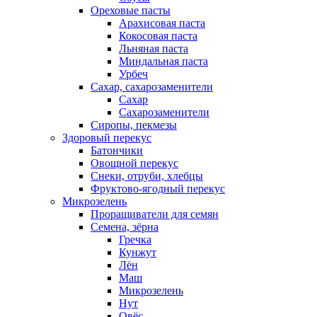
Ореховые пасты
Арахисовая паста
Кокосовая паста
Льняная паста
Миндальная паста
Урбеч
Сахар, сахарозаменители
Сахар
Сахарозаменители
Сиропы, пекмезы
Здоровый перекус
Батончики
Овощной перекус
Снеки, отруби, хлебцы
Фруктово-ягодный перекус
Микрозелень
Проращиватели для семян
Семена, зёрна
Гречка
Кунжут
Лён
Маш
Микрозелень
Нут
Овёс