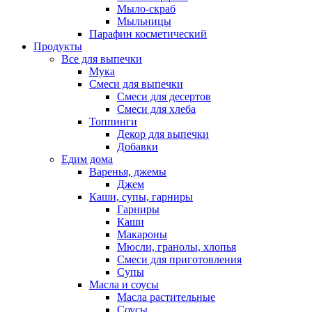
Мыло-скраб
Мыльницы
Парафин косметический
Продукты
Все для выпечки
Мука
Смеси для выпечки
Смеси для десертов
Смеси для хлеба
Топпинги
Декор для выпечки
Добавки
Едим дома
Варенья, джемы
Джем
Каши, супы, гарниры
Гарниры
Каши
Макароны
Мюсли, гранолы, хлопья
Смеси для приготовления
Супы
Масла и соусы
Масла растительные
Соусы