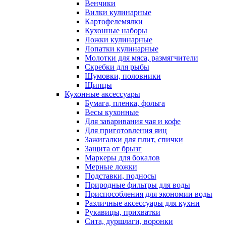
Венчики
Вилки кулинарные
Картофелемялки
Кухонные наборы
Ложки кулинарные
Лопатки кулинарные
Молотки для мяса, размягчители
Скребки для рыбы
Шумовки, половники
Щипцы
Кухонные аксессуары
Бумага, пленка, фольга
Весы кухонные
Для заваривания чая и кофе
Для приготовления яиц
Зажигалки для плит, спички
Защита от брызг
Маркеры для бокалов
Мерные ложки
Подставки, подносы
Природные фильтры для воды
Приспособления для экономии воды
Различные аксессуары для кухни
Рукавицы, прихватки
Сита, дуршлаги, воронки