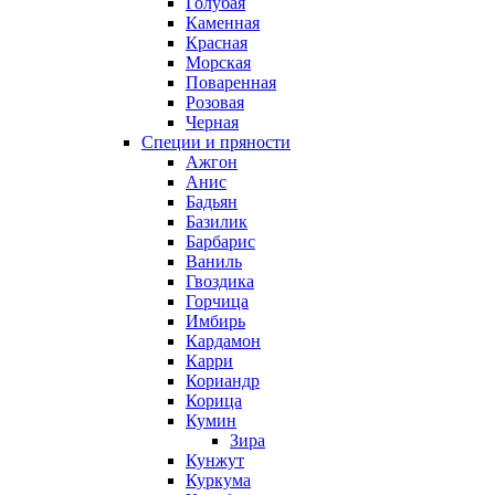
Голубая
Каменная
Красная
Морская
Поваренная
Розовая
Черная
Специи и пряности
Ажгон
Анис
Бадьян
Базилик
Барбарис
Ваниль
Гвоздика
Горчица
Имбирь
Кардамон
Карри
Кориандр
Корица
Кумин
Зира
Кунжут
Куркума