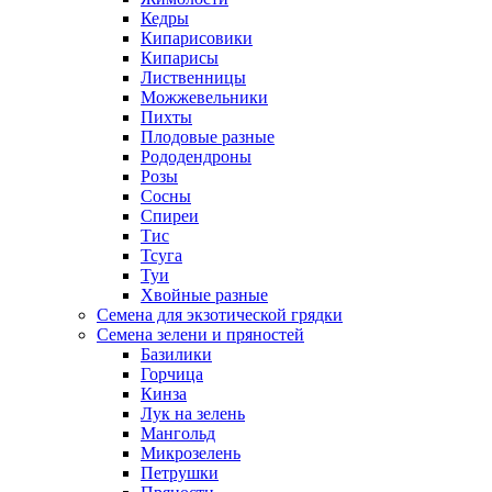
Кедры
Кипарисовики
Кипарисы
Лиственницы
Можжевельники
Пихты
Плодовые разные
Рододендроны
Розы
Сосны
Спиреи
Тис
Тсуга
Туи
Хвойные разные
Семена для экзотической грядки
Семена зелени и пряностей
Базилики
Горчица
Кинза
Лук на зелень
Мангольд
Микрозелень
Петрушки