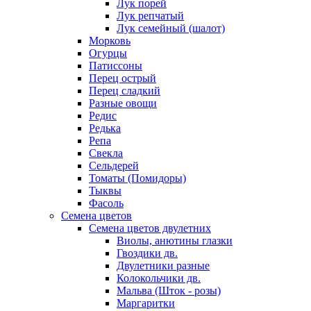
Лук порей
Лук репчатый
Лук семейный (шалот)
Морковь
Огурцы
Патиссоны
Перец острый
Перец сладкий
Разные овощи
Редис
Редька
Репа
Свекла
Сельдерей
Томаты (Помидоры)
Тыквы
Фасоль
Семена цветов
Семена цветов двулетних
Виолы, анютины глазки
Гвоздики дв.
Двулетники разные
Колокольчики дв.
Мальва (Шток - розы)
Маргаритки