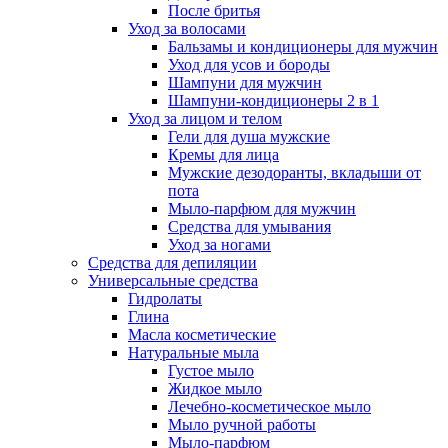
После бритья
Уход за волосами
Бальзамы и кондиционеры для мужчин
Уход для усов и бороды
Шампуни для мужчин
Шампуни-кондиционеры 2 в 1
Уход за лицом и телом
Гели для душа мужские
Кремы для лица
Мужские дезодоранты, вкладыши от
пота
Мыло-парфюм для мужчин
Средства для умывания
Уход за ногами
Средства для депиляции
Универсальные средства
Гидролаты
Глина
Масла косметические
Натуральные мыла
Густое мыло
Жидкое мыло
Лечебно-косметическое мыло
Мыло ручной работы
Мыло-парфюм