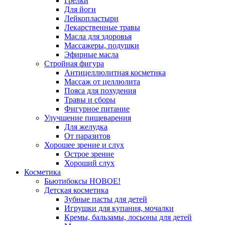
Грелки
Для йоги
Лейкопластыри
Лекарственные травы
Масла для здоровья
Массажеры, подушки
Эфирные масла
Стройная фигура
Антицеллюлитная косметика
Массаж от целлюлита
Пояса для похудения
Травы и сборы
Фигурное питание
Улучшение пищеварения
Для желудка
От паразитов
Хорошее зрение и слух
Острое зрение
Хороший слух
Косметика
Бьютибоксы НОВОЕ!
Детская косметика
Зубные пасты для детей
Игрушки для купания, мочалки
Кремы, бальзамы, лосьоны для детей