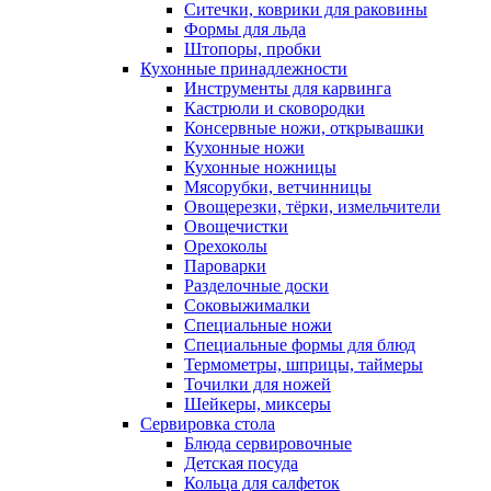
Ситечки, коврики для раковины
Формы для льда
Штопоры, пробки
Кухонные принадлежности
Инструменты для карвинга
Кастрюли и сковородки
Консервные ножи, открывашки
Кухонные ножи
Кухонные ножницы
Мясорубки, ветчинницы
Овощерезки, тёрки, измельчители
Овощечистки
Орехоколы
Пароварки
Разделочные доски
Соковыжималки
Специальные ножи
Специальные формы для блюд
Термометры, шприцы, таймеры
Точилки для ножей
Шейкеры, миксеры
Сервировка стола
Блюда сервировочные
Детская посуда
Кольца для салфеток