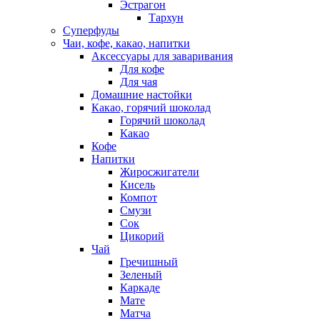
Эстрагон
Тархун
Суперфуды
Чаи, кофе, какао, напитки
Аксессуары для заваривания
Для кофе
Для чая
Домашние настойки
Какао, горячий шоколад
Горячий шоколад
Какао
Кофе
Напитки
Жиросжигатели
Кисель
Компот
Смузи
Сок
Цикорий
Чай
Гречишный
Зеленый
Каркаде
Мате
Матча