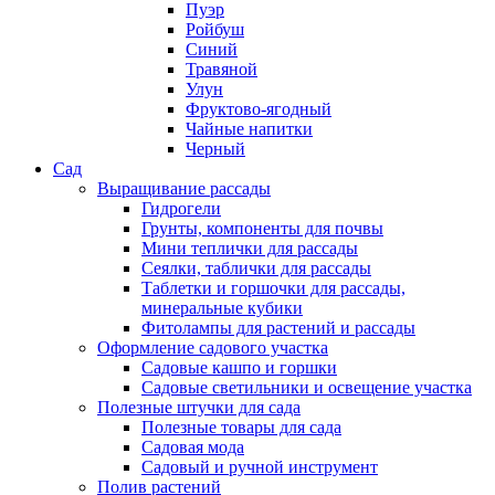
Пуэр
Ройбуш
Синий
Травяной
Улун
Фруктово-ягодный
Чайные напитки
Черный
Сад
Выращивание рассады
Гидрогели
Грунты, компоненты для почвы
Мини теплички для рассады
Сеялки, таблички для рассады
Таблетки и горшочки для рассады,
минеральные кубики
Фитолампы для растений и рассады
Оформление садового участка
Садовые кашпо и горшки
Садовые светильники и освещение участка
Полезные штучки для сада
Полезные товары для сада
Садовая мода
Садовый и ручной инструмент
Полив растений