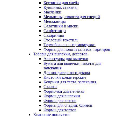
Корзинки для хлеба
Кувшины, стаканы
Масленки
Мельницы, емкости для специй
Менажницы
Салатники и миски
Салфетницы
Сахарницы
Столовый текстиль
Термобокалы и термокружки
Формы для подачи салатов, гарниров
Товары для выпечки, десертов
Аксессуары для выпечки
Бумага для выпечки, пакеты для
запекания
Для кондитерского декора
Кисточки кондитерские
Коврики для теста, запекания
Скалки
Формочки для печенья
Формы для выпечки
Формы для кексов
Формы для оладий, блинов
Формы для тортов
Хранение продуктов