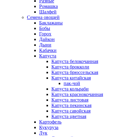
Разные
Ромашка
Шалфей
Семена овощей
Баклажаны
Бобы
Горох
Дайкон
Дыни
Кабачки
Капуста
Капуста белокочанная
Капуста брокколи
Капуста брюссельская
Капуста китайская
пак-чой
Капуста кольраби
Капуста краснокочанная
Капуста листовая
Капуста пекинская
Капуста савойская
Капуста цветная
Картофель
Кукуруза
Лук