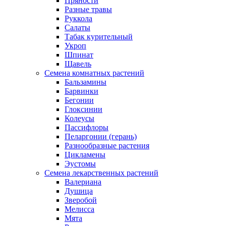
Пряности
Разные травы
Руккола
Салаты
Табак курительный
Укроп
Шпинат
Щавель
Семена комнатных растений
Бальзамины
Барвинки
Бегонии
Глоксинии
Колеусы
Пассифлоры
Пеларгонии (герань)
Разнообразные растения
Цикламены
Эустомы
Семена лекарственных растений
Валериана
Душица
Зверобой
Мелисса
Мята