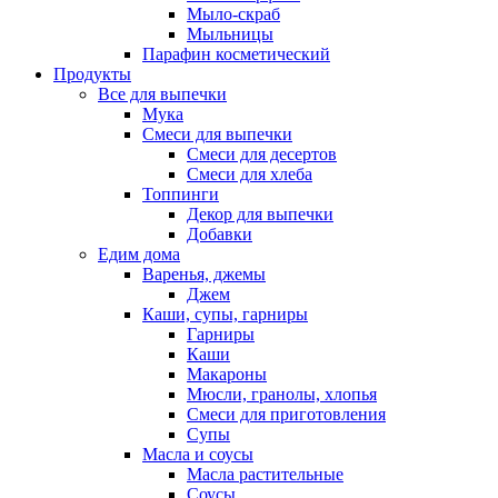
Мыло-скраб
Мыльницы
Парафин косметический
Продукты
Все для выпечки
Мука
Смеси для выпечки
Смеси для десертов
Смеси для хлеба
Топпинги
Декор для выпечки
Добавки
Едим дома
Варенья, джемы
Джем
Каши, супы, гарниры
Гарниры
Каши
Макароны
Мюсли, гранолы, хлопья
Смеси для приготовления
Супы
Масла и соусы
Масла растительные
Соусы