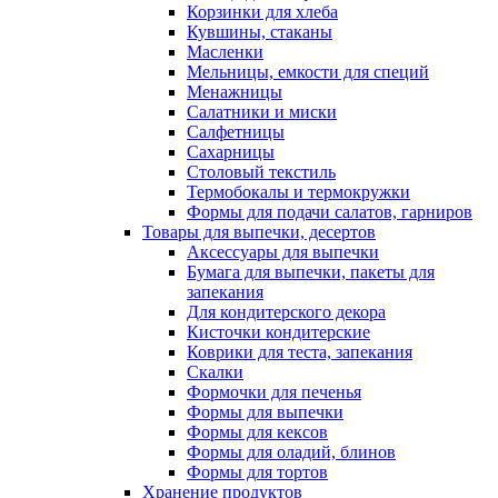
Корзинки для хлеба
Кувшины, стаканы
Масленки
Мельницы, емкости для специй
Менажницы
Салатники и миски
Салфетницы
Сахарницы
Столовый текстиль
Термобокалы и термокружки
Формы для подачи салатов, гарниров
Товары для выпечки, десертов
Аксессуары для выпечки
Бумага для выпечки, пакеты для
запекания
Для кондитерского декора
Кисточки кондитерские
Коврики для теста, запекания
Скалки
Формочки для печенья
Формы для выпечки
Формы для кексов
Формы для оладий, блинов
Формы для тортов
Хранение продуктов