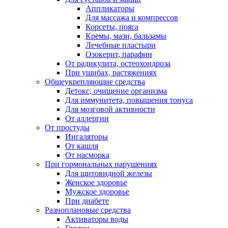
Аппликаторы
Для массажа и компрессов
Корсеты, пояса
Кремы, мази, бальзамы
Лечебные пластыри
Озокерит, парафин
От радикулита, остеохондроза
При ушибах, растяжениях
Общеукрепляющие средства
Детокс, очищение организма
Для иммунитета, повышения тонуса
Для мозговой активности
От аллергии
От простуды
Ингаляторы
От кашля
От насморка
При гормональных нарушениях
Для щитовидной железы
Женское здоровье
Мужское здоровье
При диабете
Разноплановые средства
Активаторы воды