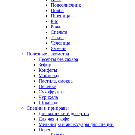
Подсолнечник
Полба
Пшеница
Рис
Рожь
Спельта
Тыква
Чечевица
Ячмень
Полезные лакомства
Десерты без сахара
Зефир
Конфеты
Мармелад
Пастила, смоква
Печенье
Сухофрукты
Чурчхела
Шоколад
Специи и приправы
Для выпечки и десертов
Для чая и кофе
Мельницы и аксессуары для специй
Перец