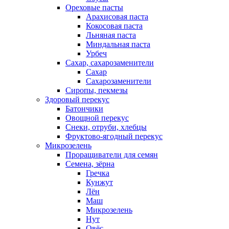
Ореховые пасты
Арахисовая паста
Кокосовая паста
Льняная паста
Миндальная паста
Урбеч
Сахар, сахарозаменители
Сахар
Сахарозаменители
Сиропы, пекмезы
Здоровый перекус
Батончики
Овощной перекус
Снеки, отруби, хлебцы
Фруктово-ягодный перекус
Микрозелень
Проращиватели для семян
Семена, зёрна
Гречка
Кунжут
Лён
Маш
Микрозелень
Нут
Овёс