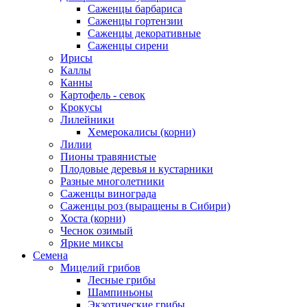
Саженцы барбариса
Саженцы гортензии
Саженцы декоративные
Саженцы сирени
Ирисы
Каллы
Канны
Картофель - севок
Крокусы
Лилейники
Хемерокалисы (корни)
Лилии
Пионы травянистые
Плодовые деревья и кустарники
Разные многолетники
Саженцы винограда
Саженцы роз (выращены в Сибири)
Хоста (корни)
Чеснок озимый
Яркие миксы
Семена
Мицелий грибов
Лесные грибы
Шампиньоны
Экзотические грибы