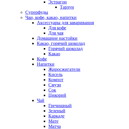
Эстрагон
Тархун
Суперфуды
Чаи, кофе, какао, напитки
Аксессуары для заваривания
Для кофе
Для чая
Домашние настойки
Какао, горячий шоколад
Горячий шоколад
Какао
Кофе
Напитки
Жиросжигатели
Кисель
Компот
Смузи
Сок
Цикорий
Чай
Гречишный
Зеленый
Каркаде
Мате
Матча