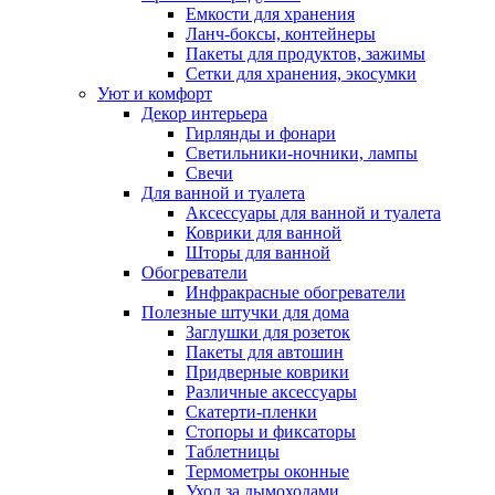
Емкости для хранения
Ланч-боксы, контейнеры
Пакеты для продуктов, зажимы
Сетки для хранения, экосумки
Уют и комфорт
Декор интерьера
Гирлянды и фонари
Светильники-ночники, лампы
Свечи
Для ванной и туалета
Аксессуары для ванной и туалета
Коврики для ванной
Шторы для ванной
Обогреватели
Инфракрасные обогреватели
Полезные штучки для дома
Заглушки для розеток
Пакеты для автошин
Придверные коврики
Различные аксессуары
Скатерти-пленки
Стопоры и фиксаторы
Таблетницы
Термометры оконные
Уход за дымоходами