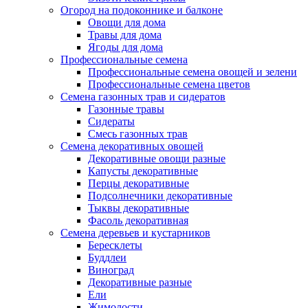
Огород на подоконнике и балконе
Овощи для дома
Травы для дома
Ягоды для дома
Профессиональные семена
Профессиональные семена овощей и зелени
Профессиональные семена цветов
Семена газонных трав и сидератов
Газонные травы
Сидераты
Смесь газонных трав
Семена декоративных овощей
Декоративные овощи разные
Капусты декоративные
Перцы декоративные
Подсолнечники декоративные
Тыквы декоративные
Фасоль декоративная
Семена деревьев и кустарников
Бересклеты
Буддлеи
Виноград
Декоративные разные
Ели
Жимолости