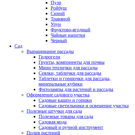
Пуэр
Ройбуш
Синий
Травяной
Улун
Фруктово-ягодный
Чайные напитки
Черный
Сад
Выращивание рассады
Гидрогели
Грунты, компоненты для почвы
Мини теплички для рассады
Сеялки, таблички для рассады
Таблетки и горшочки для рассады,
минеральные кубики
Фитолампы для растений и рассады
Оформление садового участка
Садовые кашпо и горшки
Садовые светильники и освещение участка
Полезные штучки для сада
Полезные товары для сада
Садовая мода
Садовый и ручной инструмент
Полив растений