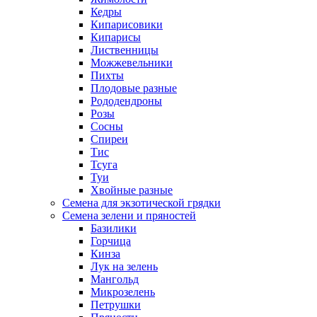
Кедры
Кипарисовики
Кипарисы
Лиственницы
Можжевельники
Пихты
Плодовые разные
Рододендроны
Розы
Сосны
Спиреи
Тис
Тсуга
Туи
Хвойные разные
Семена для экзотической грядки
Семена зелени и пряностей
Базилики
Горчица
Кинза
Лук на зелень
Мангольд
Микрозелень
Петрушки