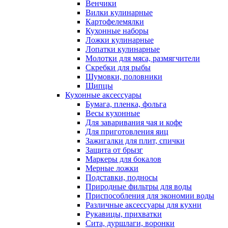
Венчики
Вилки кулинарные
Картофелемялки
Кухонные наборы
Ложки кулинарные
Лопатки кулинарные
Молотки для мяса, размягчители
Скребки для рыбы
Шумовки, половники
Щипцы
Кухонные аксессуары
Бумага, пленка, фольга
Весы кухонные
Для заваривания чая и кофе
Для приготовления яиц
Зажигалки для плит, спички
Защита от брызг
Маркеры для бокалов
Мерные ложки
Подставки, подносы
Природные фильтры для воды
Приспособления для экономии воды
Различные аксессуары для кухни
Рукавицы, прихватки
Сита, дуршлаги, воронки