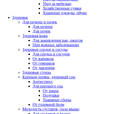
Уход за мебелью
Хозяйственные сумки
Хранение одежды, обуви
Здоровье
Для печени и почек
Для печени
Для почек
Здоровая кожа
Для заживления ран, ожогов
При кожных заболеваниях
Здоровое сердце и сосуды
Для сердца и сосудов
От варикоза
От геморроя
От давления
Здоровые стопы
Крепкие нервы, здоровый сон
Антистресс
Для крепкого сна
От храпа
Подушки
Травяные сборы
От головной боли
Молодость суставов, сила мышц
Для суставов и мышц