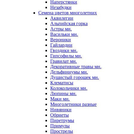
Наперстянки
Незабудки
Семена цветов многолетних
Аквилегии
Альпийская горка
Астры мн.
Васильки мн.
Вероники
Гайлардии
Гвоздики мн.
Гипсофилы мн.
Гравилат мн.
Декоративные травы мн.
Дельфиниумы мн.
Душистый горошек мн.
Клематисы
Колокольчики мн.
Люпины мн.
Маки мн.
Многолетники разные
Нивяники
Обриеты
Пиретрумы
Примулы
Прострелы