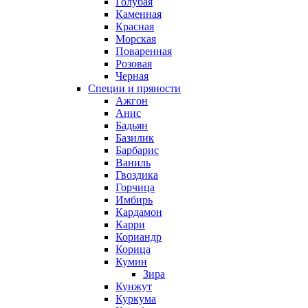
Голубая
Каменная
Красная
Морская
Поваренная
Розовая
Черная
Специи и пряности
Ажгон
Анис
Бадьян
Базилик
Барбарис
Ваниль
Гвоздика
Горчица
Имбирь
Кардамон
Карри
Кориандр
Корица
Кумин
Зира
Кунжут
Куркума