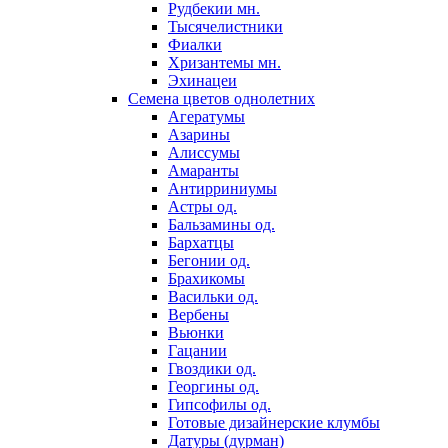
Рудбекии мн.
Тысячелистники
Фиалки
Хризантемы мн.
Эхинацеи
Семена цветов однолетних
Агератумы
Азарины
Алиссумы
Амаранты
Антирриниумы
Астры од.
Бальзамины од.
Бархатцы
Бегонии од.
Брахикомы
Васильки од.
Вербены
Вьюнки
Гацании
Гвоздики од.
Георгины од.
Гипсофилы од.
Готовые дизайнерские клумбы
Датуры (дурман)