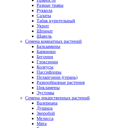
Пряности
Разные травы
Руккола
Салаты
Табак курительный
Укроп
Шпинат
Щавель
Семена комнатных растений
Бальзамины
Барвинки
Бегонии
Глоксинии
Колеусы
Пассифлоры
Пеларгонии (герань)
Разнообразные растения
Цикламены
Эустомы
Семена лекарственных растений
Валериана
Душица
Зверобой
Мелисса
Мята