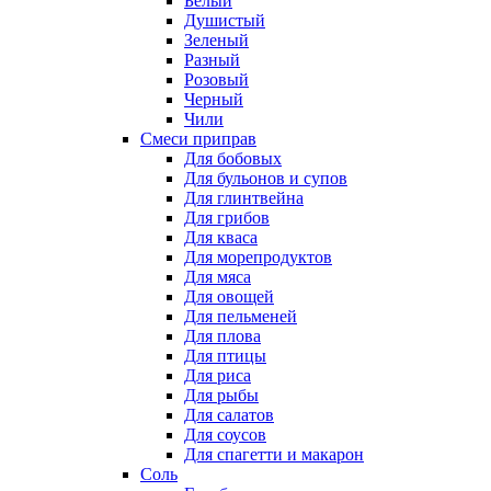
Белый
Душистый
Зеленый
Разный
Розовый
Черный
Чили
Смеси приправ
Для бобовых
Для бульонов и супов
Для глинтвейна
Для грибов
Для кваса
Для морепродуктов
Для мяса
Для овощей
Для пельменей
Для плова
Для птицы
Для риса
Для рыбы
Для салатов
Для соусов
Для спагетти и макарон
Соль