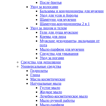
После бритья
Уход за волосами
Бальзамы и кондиционеры для мужчин
Уход для усов и бороды
Шампуни для мужчин
Шампуни-кондиционеры 2 в 1
Уход за лицом и телом
Гели для душа мужские
Кремы для лица
Мужские дезодоранты, вкладыши от
пота
Мыло-парфюм для мужчин
Средства для умывания
Уход за ногами
Средства для депиляции
Универсальные средства
Гидролаты
Глина
Масла косметические
Натуральные мыла
Густое мыло
Жидкое мыло
Лечебно-косметическое мыло
Мыло ручной работы
Мыло-парфюм