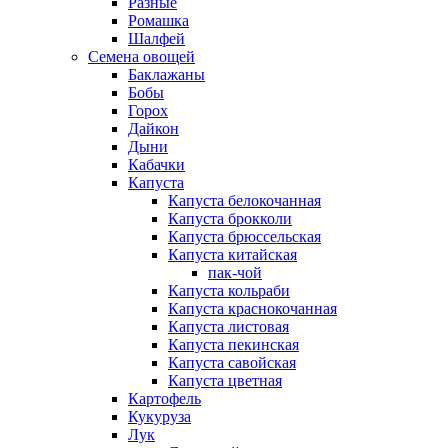
Разные
Ромашка
Шалфей
Семена овощей
Баклажаны
Бобы
Горох
Дайкон
Дыни
Кабачки
Капуста
Капуста белокочанная
Капуста брокколи
Капуста брюссельская
Капуста китайская
пак-чой
Капуста кольраби
Капуста краснокочанная
Капуста листовая
Капуста пекинская
Капуста савойская
Капуста цветная
Картофель
Кукуруза
Лук