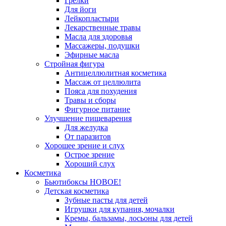
Грелки
Для йоги
Лейкопластыри
Лекарственные травы
Масла для здоровья
Массажеры, подушки
Эфирные масла
Стройная фигура
Антицеллюлитная косметика
Массаж от целлюлита
Пояса для похудения
Травы и сборы
Фигурное питание
Улучшение пищеварения
Для желудка
От паразитов
Хорошее зрение и слух
Острое зрение
Хороший слух
Косметика
Бьютибоксы НОВОЕ!
Детская косметика
Зубные пасты для детей
Игрушки для купания, мочалки
Кремы, бальзамы, лосьоны для детей