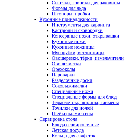
Ситечки, коврики для раковины
Формы для льда
Штопоры, пробки
Кухонные принадлежности
Инструменты для карвинга
Кастрюли и сковородки
Консервные ножи, открывашки
Кухонные ножи
Кухонные ножницы
Мясорубки, ветчинницы
Овощерезки, тёрки, измельчители
Овощечистки
Орехоколы
Пароварки
Разделочные доски
Соковыжималки
Специальные ножи
Специальные формы для блюд
Термометры, шприцы, таймеры
Точилки для ножей
Шейкеры, миксеры
Сервировка стола
Блюда сервировочные
Детская посуда
Кольца для салфеток