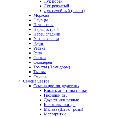
Лук порей
Лук репчатый
Лук семейный (шалот)
Морковь
Огурцы
Патиссоны
Перец острый
Перец сладкий
Разные овощи
Редис
Редька
Репа
Свекла
Сельдерей
Томаты (Помидоры)
Тыквы
Фасоль
Семена цветов
Семена цветов двулетних
Виолы, анютины глазки
Гвоздики дв.
Двулетники разные
Колокольчики дв.
Мальва (Шток - розы)
Маргаритки