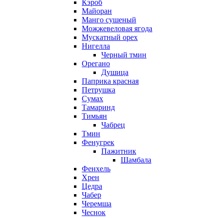
Кэроб
Майоран
Манго сушеный
Можжевеловая ягода
Мускатный орех
Нигелла
Черный тмин
Орегано
Душица
Паприка красная
Петрушка
Сумах
Тамаринд
Тимьян
Чабрец
Тмин
Фенугрек
Пажитник
Шамбала
Фенхель
Хрен
Цедра
Чабер
Черемша
Чеснок