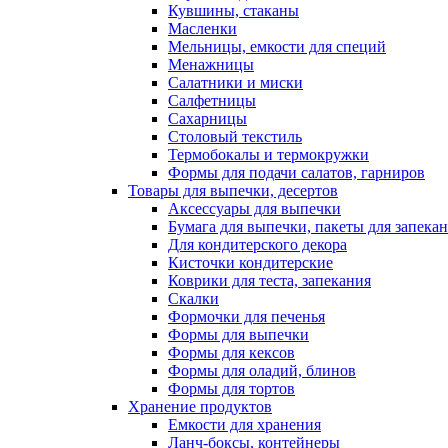
Кувшины, стаканы
Масленки
Мельницы, емкости для специй
Менажницы
Салатники и миски
Салфетницы
Сахарницы
Столовый текстиль
Термобокалы и термокружки
Формы для подачи салатов, гарниров
Товары для выпечки, десертов
Аксессуары для выпечки
Бумага для выпечки, пакеты для запека
Для кондитерского декора
Кисточки кондитерские
Коврики для теста, запекания
Скалки
Формочки для печенья
Формы для выпечки
Формы для кексов
Формы для оладий, блинов
Формы для тортов
Хранение продуктов
Емкости для хранения
Ланч-боксы, контейнеры