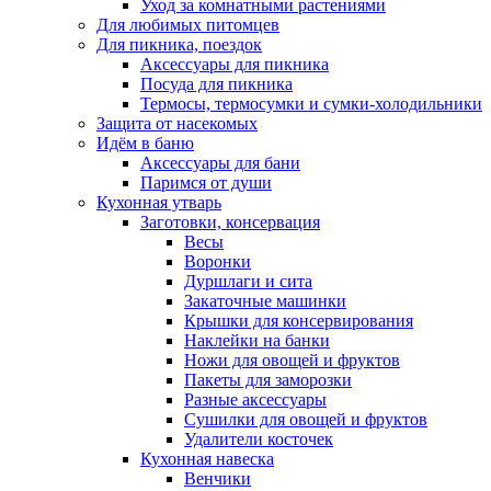
Уход за комнатными растениями
Для любимых питомцев
Для пикника, поездок
Аксессуары для пикника
Посуда для пикника
Термосы, термосумки и сумки-холодильники
Защита от насекомых
Идём в баню
Аксессуары для бани
Паримся от души
Кухонная утварь
Заготовки, консервация
Весы
Воронки
Дуршлаги и сита
Закаточные машинки
Крышки для консервирования
Наклейки на банки
Ножи для овощей и фруктов
Пакеты для заморозки
Разные аксессуары
Сушилки для овощей и фруктов
Удалители косточек
Кухонная навеска
Венчики