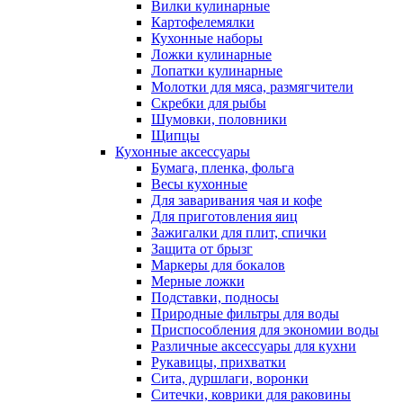
Вилки кулинарные
Картофелемялки
Кухонные наборы
Ложки кулинарные
Лопатки кулинарные
Молотки для мяса, размягчители
Скребки для рыбы
Шумовки, половники
Щипцы
Кухонные аксессуары
Бумага, пленка, фольга
Весы кухонные
Для заваривания чая и кофе
Для приготовления яиц
Зажигалки для плит, спички
Защита от брызг
Маркеры для бокалов
Мерные ложки
Подставки, подносы
Природные фильтры для воды
Приспособления для экономии воды
Различные аксессуары для кухни
Рукавицы, прихватки
Сита, дуршлаги, воронки
Ситечки, коврики для раковины