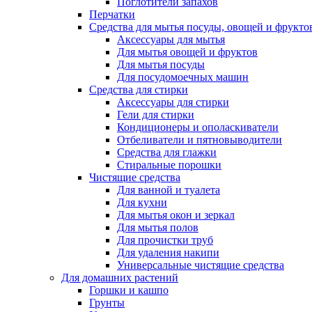
Поглотители запахов
Перчатки
Средства для мытья посуды, овощей и фрукто
Аксессуары для мытья
Для мытья овощей и фруктов
Для мытья посуды
Для посудомоечных машин
Средства для стирки
Аксессуары для стирки
Гели для стирки
Кондиционеры и ополаскиватели
Отбеливатели и пятновыводители
Средства для глажки
Стиральные порошки
Чистящие средства
Для ванной и туалета
Для кухни
Для мытья окон и зеркал
Для мытья полов
Для прочистки труб
Для удаления накипи
Универсальные чистящие средства
Для домашних растений
Горшки и кашпо
Грунты