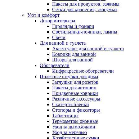
Пакеты для продуктов, зажимы
Сетки для хранения, экосумки
Уют и комфорт
Декор интерьера
Гирлянды и фонари
Светильники-ночники, лампы
Свечи
Для ванной и туалета
Аксессуары для ванной и туалета
Коврики для ванной
Шторы для ванной
Обогреватели
Инфракрасные обогреватели
Полезные штучки для дома
Заглушки для розеток
Пакеты для автошин
Придверные коврики
Различные аксессуары
Скатерти-пленки
Стопоры и фиксаторы
Таблетницы
Термометры оконные
Уход за дымоходами
Уход за мебелью
Хозяйственные сумки