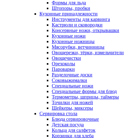
Формы для льда
Штопоры, пробки
Кухонные принадлежности
Инструменты для карвинга
Кастрюли и сковородки
Консервные ножи, открывашки
Кухонные ножи
Кухонные ножницы
Мясорубки, ветчинницы
Овощерезки, тёрки, измельчители
Овощечистки
Орехоколы
Пароварки
Разделочные доски
Соковыжималки
Специальные ножи
Специальные формы для блюд
Термометры, шприцы, таймеры
Точилки для ножей
Шейкеры, миксеры
Сервировка стола
Блюда сервировочные
Детская посуда
Кольца для салфеток
Корзинки для хлеба