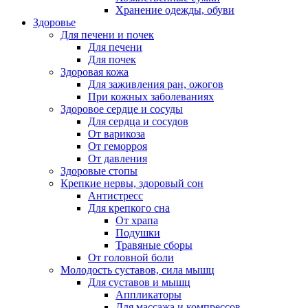
Хранение одежды, обуви
Здоровье
Для печени и почек
Для печени
Для почек
Здоровая кожа
Для заживления ран, ожогов
При кожных заболеваниях
Здоровое сердце и сосуды
Для сердца и сосудов
От варикоза
От геморроя
От давления
Здоровые стопы
Крепкие нервы, здоровый сон
Антистресс
Для крепкого сна
От храпа
Подушки
Травяные сборы
От головной боли
Молодость суставов, сила мышц
Для суставов и мышц
Аппликаторы
Для массажа и компрессов