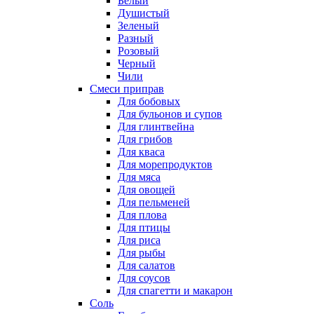
Белый
Душистый
Зеленый
Разный
Розовый
Черный
Чили
Смеси приправ
Для бобовых
Для бульонов и супов
Для глинтвейна
Для грибов
Для кваса
Для морепродуктов
Для мяса
Для овощей
Для пельменей
Для плова
Для птицы
Для риса
Для рыбы
Для салатов
Для соусов
Для спагетти и макарон
Соль