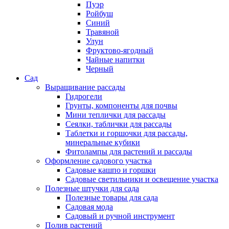
Пуэр
Ройбуш
Синий
Травяной
Улун
Фруктово-ягодный
Чайные напитки
Черный
Сад
Выращивание рассады
Гидрогели
Грунты, компоненты для почвы
Мини теплички для рассады
Сеялки, таблички для рассады
Таблетки и горшочки для рассады,
минеральные кубики
Фитолампы для растений и рассады
Оформление садового участка
Садовые кашпо и горшки
Садовые светильники и освещение участка
Полезные штучки для сада
Полезные товары для сада
Садовая мода
Садовый и ручной инструмент
Полив растений