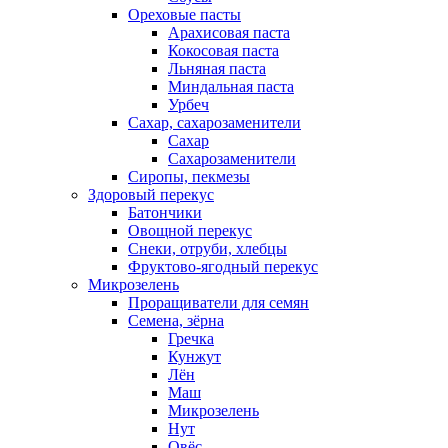
Ореховые пасты
Арахисовая паста
Кокосовая паста
Льняная паста
Миндальная паста
Урбеч
Сахар, сахарозаменители
Сахар
Сахарозаменители
Сиропы, пекмезы
Здоровый перекус
Батончики
Овощной перекус
Снеки, отруби, хлебцы
Фруктово-ягодный перекус
Микрозелень
Проращиватели для семян
Семена, зёрна
Гречка
Кунжут
Лён
Маш
Микрозелень
Нут
Овёс