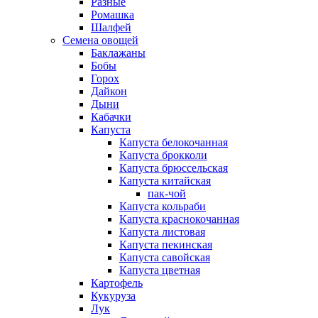
Разные
Ромашка
Шалфей
Семена овощей
Баклажаны
Бобы
Горох
Дайкон
Дыни
Кабачки
Капуста
Капуста белокочанная
Капуста брокколи
Капуста брюссельская
Капуста китайская
пак-чой
Капуста кольраби
Капуста краснокочанная
Капуста листовая
Капуста пекинская
Капуста савойская
Капуста цветная
Картофель
Кукуруза
Лук