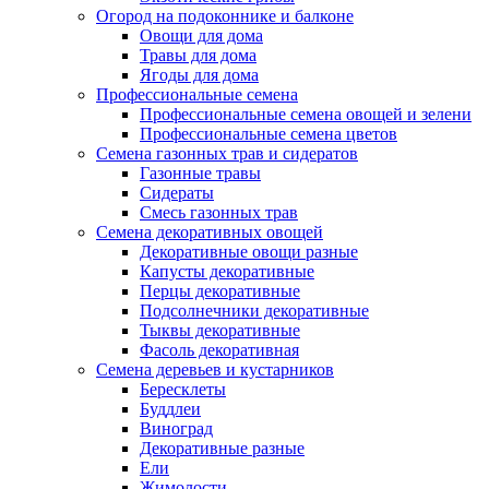
Огород на подоконнике и балконе
Овощи для дома
Травы для дома
Ягоды для дома
Профессиональные семена
Профессиональные семена овощей и зелени
Профессиональные семена цветов
Семена газонных трав и сидератов
Газонные травы
Сидераты
Смесь газонных трав
Семена декоративных овощей
Декоративные овощи разные
Капусты декоративные
Перцы декоративные
Подсолнечники декоративные
Тыквы декоративные
Фасоль декоративная
Семена деревьев и кустарников
Бересклеты
Буддлеи
Виноград
Декоративные разные
Ели
Жимолости