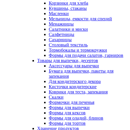
Корзинки для хлеба
Кувшины, стаканы
Масленки
Мельницы, емкости для специй
Менажницы
Салатники и миски
Салфетницы
Сахарницы
Столовый текстиль
Термобокалы и термокружки
Формы для подачи салатов, гарниров
Товары для выпечки, десертов
Аксессуары для выпечки
Бумага для выпечки, пакеты для
запекания
Для кондитерского декора
Кисточки кондитерские
Коврики для теста, запекания
Скалки
Формочки для печенья
Формы для выпечки
Формы для кексов
Формы для оладий, блинов
Формы для тортов
Хранение продуктов