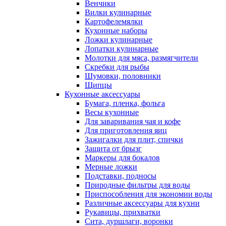
Венчики
Вилки кулинарные
Картофелемялки
Кухонные наборы
Ложки кулинарные
Лопатки кулинарные
Молотки для мяса, размягчители
Скребки для рыбы
Шумовки, половники
Щипцы
Кухонные аксессуары
Бумага, пленка, фольга
Весы кухонные
Для заваривания чая и кофе
Для приготовления яиц
Зажигалки для плит, спички
Защита от брызг
Маркеры для бокалов
Мерные ложки
Подставки, подносы
Природные фильтры для воды
Приспособления для экономии воды
Различные аксессуары для кухни
Рукавицы, прихватки
Сита, дуршлаги, воронки