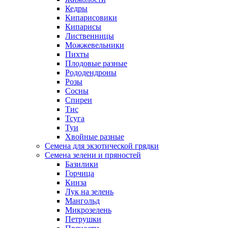
Кедры
Кипарисовики
Кипарисы
Лиственницы
Можжевельники
Пихты
Плодовые разные
Рододендроны
Розы
Сосны
Спиреи
Тис
Тсуга
Туи
Хвойные разные
Семена для экзотической грядки
Семена зелени и пряностей
Базилики
Горчица
Кинза
Лук на зелень
Мангольд
Микрозелень
Петрушки