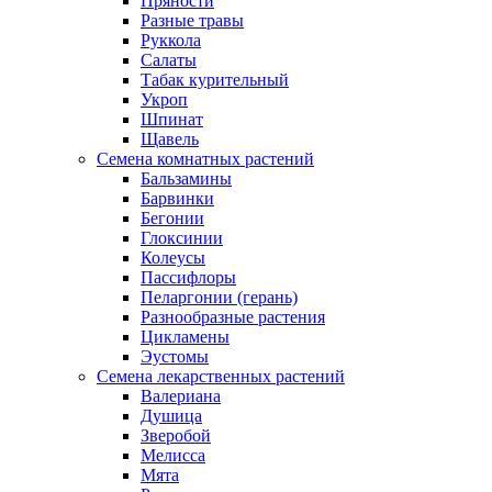
Пряности
Разные травы
Руккола
Салаты
Табак курительный
Укроп
Шпинат
Щавель
Семена комнатных растений
Бальзамины
Барвинки
Бегонии
Глоксинии
Колеусы
Пассифлоры
Пеларгонии (герань)
Разнообразные растения
Цикламены
Эустомы
Семена лекарственных растений
Валериана
Душица
Зверобой
Мелисса
Мята