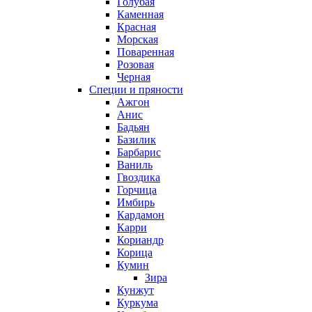
Голубая
Каменная
Красная
Морская
Поваренная
Розовая
Черная
Специи и пряности
Ажгон
Анис
Бадьян
Базилик
Барбарис
Ваниль
Гвоздика
Горчица
Имбирь
Кардамон
Карри
Кориандр
Корица
Кумин
Зира
Кунжут
Куркума