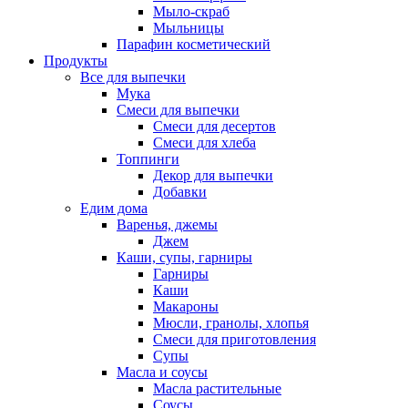
Мыло-скраб
Мыльницы
Парафин косметический
Продукты
Все для выпечки
Мука
Смеси для выпечки
Смеси для десертов
Смеси для хлеба
Топпинги
Декор для выпечки
Добавки
Едим дома
Варенья, джемы
Джем
Каши, супы, гарниры
Гарниры
Каши
Макароны
Мюсли, гранолы, хлопья
Смеси для приготовления
Супы
Масла и соусы
Масла растительные
Соусы