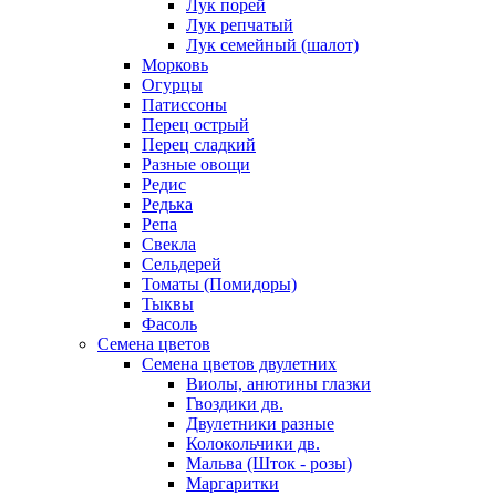
Лук порей
Лук репчатый
Лук семейный (шалот)
Морковь
Огурцы
Патиссоны
Перец острый
Перец сладкий
Разные овощи
Редис
Редька
Репа
Свекла
Сельдерей
Томаты (Помидоры)
Тыквы
Фасоль
Семена цветов
Семена цветов двулетних
Виолы, анютины глазки
Гвоздики дв.
Двулетники разные
Колокольчики дв.
Мальва (Шток - розы)
Маргаритки