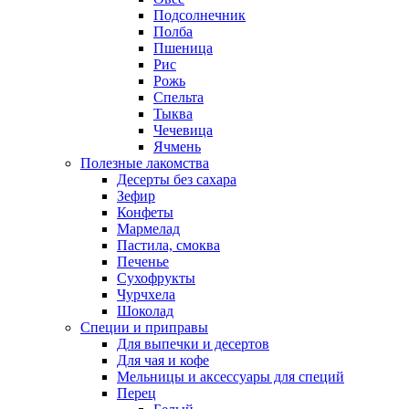
Подсолнечник
Полба
Пшеница
Рис
Рожь
Спельта
Тыква
Чечевица
Ячмень
Полезные лакомства
Десерты без сахара
Зефир
Конфеты
Мармелад
Пастила, смоква
Печенье
Сухофрукты
Чурчхела
Шоколад
Специи и приправы
Для выпечки и десертов
Для чая и кофе
Мельницы и аксессуары для специй
Перец