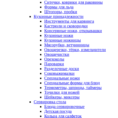
Ситечки, коврики для раковины
Формы для льда
Штопоры, пробки
Кухонные принадлежности
Инструменты для карвинга
Кастрюли и сковородки
Консервные ножи, открывашки
Кухонные ножи
Кухонные ножницы
Мясорубки, ветчинницы
Овощерезки, тёрки, измельчители
Овощечистки
Орехоколы
Пароварки
Разделочные доски
Соковыжималки
Специальные ножи
Специальные формы для блюд
Термометры, шприцы, таймеры
Точилки для ножей
Шейкеры, миксеры
Сервировка стола
Блюда сервировочные
Детская посуда
Кольца для салфеток