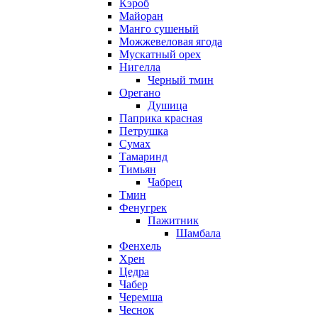
Кэроб
Майоран
Манго сушеный
Можжевеловая ягода
Мускатный орех
Нигелла
Черный тмин
Орегано
Душица
Паприка красная
Петрушка
Сумах
Тамаринд
Тимьян
Чабрец
Тмин
Фенугрек
Пажитник
Шамбала
Фенхель
Хрен
Цедра
Чабер
Черемша
Чеснок