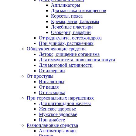
Аппликаторы
Для массажа и компрессов
Корсеты, пояса
Кремы, мази, бальзамы
Лечебные пластыри
Озокерит, парафин
От радикулита, остеохондроза
При ушибах, растяжениях
Общеукрепляющие средства
Детокс, очищение организма
Для иммунитета, повышения тонуса
Для мозговой активности
От аллергии
От простуды
Ингаляторы
От кашля
От насморка
При гормональных нарушениях
Для щитовидной железы
Женское здоровье
Мужское здоровье
При диабете
Разноплановые средства
Активаторы воды