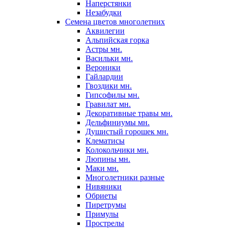
Наперстянки
Незабудки
Семена цветов многолетних
Аквилегии
Альпийская горка
Астры мн.
Васильки мн.
Вероники
Гайлардии
Гвоздики мн.
Гипсофилы мн.
Гравилат мн.
Декоративные травы мн.
Дельфиниумы мн.
Душистый горошек мн.
Клематисы
Колокольчики мн.
Люпины мн.
Маки мн.
Многолетники разные
Нивяники
Обриеты
Пиретрумы
Примулы
Прострелы