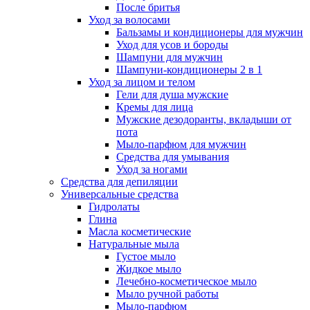
После бритья
Уход за волосами
Бальзамы и кондиционеры для мужчин
Уход для усов и бороды
Шампуни для мужчин
Шампуни-кондиционеры 2 в 1
Уход за лицом и телом
Гели для душа мужские
Кремы для лица
Мужские дезодоранты, вкладыши от
пота
Мыло-парфюм для мужчин
Средства для умывания
Уход за ногами
Средства для депиляции
Универсальные средства
Гидролаты
Глина
Масла косметические
Натуральные мыла
Густое мыло
Жидкое мыло
Лечебно-косметическое мыло
Мыло ручной работы
Мыло-парфюм