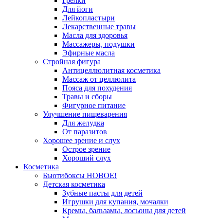
Грелки
Для йоги
Лейкопластыри
Лекарственные травы
Масла для здоровья
Массажеры, подушки
Эфирные масла
Стройная фигура
Антицеллюлитная косметика
Массаж от целлюлита
Пояса для похудения
Травы и сборы
Фигурное питание
Улучшение пищеварения
Для желудка
От паразитов
Хорошее зрение и слух
Острое зрение
Хороший слух
Косметика
Бьютибоксы НОВОЕ!
Детская косметика
Зубные пасты для детей
Игрушки для купания, мочалки
Кремы, бальзамы, лосьоны для детей