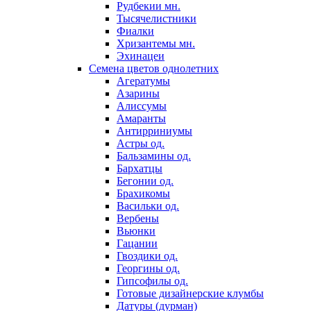
Рудбекии мн.
Тысячелистники
Фиалки
Хризантемы мн.
Эхинацеи
Семена цветов однолетних
Агератумы
Азарины
Алиссумы
Амаранты
Антирриниумы
Астры од.
Бальзамины од.
Бархатцы
Бегонии од.
Брахикомы
Васильки од.
Вербены
Вьюнки
Гацании
Гвоздики од.
Георгины од.
Гипсофилы од.
Готовые дизайнерские клумбы
Датуры (дурман)