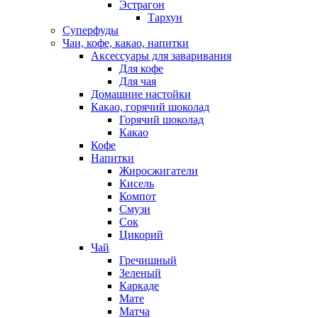
Эстрагон
Тархун
Суперфуды
Чаи, кофе, какао, напитки
Аксессуары для заваривания
Для кофе
Для чая
Домашние настойки
Какао, горячий шоколад
Горячий шоколад
Какао
Кофе
Напитки
Жиросжигатели
Кисель
Компот
Смузи
Сок
Цикорий
Чай
Гречишный
Зеленый
Каркаде
Мате
Матча