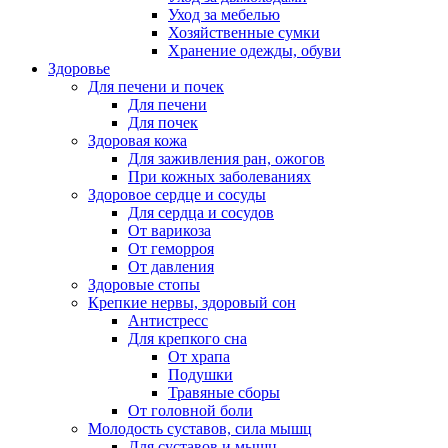
Уход за мебелью
Хозяйственные сумки
Хранение одежды, обуви
Здоровье
Для печени и почек
Для печени
Для почек
Здоровая кожа
Для заживления ран, ожогов
При кожных заболеваниях
Здоровое сердце и сосуды
Для сердца и сосудов
От варикоза
От геморроя
От давления
Здоровые стопы
Крепкие нервы, здоровый сон
Антистресс
Для крепкого сна
От храпа
Подушки
Травяные сборы
От головной боли
Молодость суставов, сила мышц
Для суставов и мышц