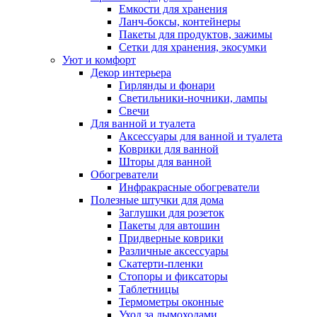
Емкости для хранения
Ланч-боксы, контейнеры
Пакеты для продуктов, зажимы
Сетки для хранения, экосумки
Уют и комфорт
Декор интерьера
Гирлянды и фонари
Светильники-ночники, лампы
Свечи
Для ванной и туалета
Аксессуары для ванной и туалета
Коврики для ванной
Шторы для ванной
Обогреватели
Инфракрасные обогреватели
Полезные штучки для дома
Заглушки для розеток
Пакеты для автошин
Придверные коврики
Различные аксессуары
Скатерти-пленки
Стопоры и фиксаторы
Таблетницы
Термометры оконные
Уход за дымоходами